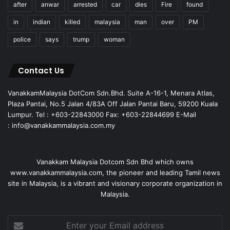
after
anwar
arrested
car
dies
Fire
found
in
indian
killed
malaysia
man
over
PM
police
says
trump
woman
Contact Us
VanakkamMalaysia DotCom Sdn.Bhd. Suite A-16-1, Menara Atlas,
Plaza Pantai, No.5 Jalan 4/83A Off Jalan Pantai Baru, 59200 Kuala
Lumpur. Tel : +603-22843000 Fax: +603-22844699 E-Mail
: info@vanakkammalaysia.com.my
Vanakkam Malaysia Dotcom Sdn Bhd which owns
www.vanakkammalaysia.com, the pioneer and leading Tamil news
site in Malaysia, is a vibrant and visionary corporate organization in
Malaysia.
Enter