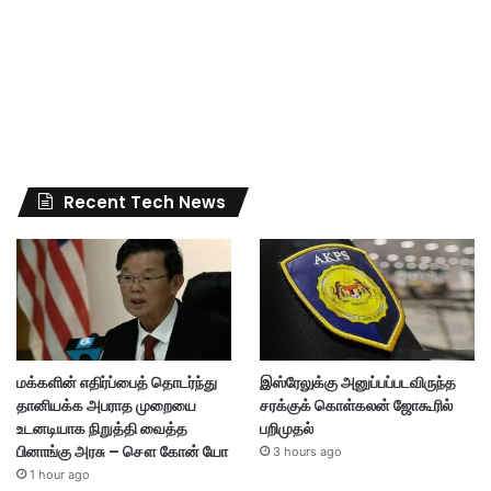
Recent Tech News
மக்களின் எதிர்ப்பைத் தொடர்ந்து
இஸ்ரேலுக்கு அனுப்பப்படவிருந்த
தானியக்க அபராத முறையை
சரக்குக் கொள்கலன் ஜோகூரில்
உடனடியாக நிறுத்தி வைத்த
பறிமுதல்
பினாங்கு அரசு – சௌ கோன் யோ
3 hours ago
1 hour ago