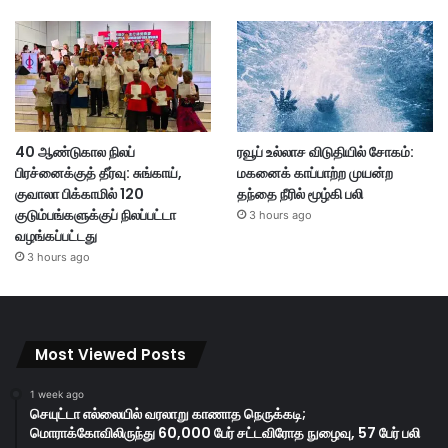
40 ஆண்டுகால நிலப்
ரவூப் உல்லாச விடுதியில் சோகம்:
பிரச்னைக்குத் தீர்வு: சுங்காய்,
மகனைக் காப்பாற்ற முயன்ற
குவாலா பிக்காமில் 120
தந்தை நீரில் மூழ்கி பலி
குடும்பங்களுக்குப் நிலப்பட்டா
3 hours ago
வழங்கப்பட்டது
3 hours ago
Most Viewed Posts
1 week ago
செயுட்டா எல்லையில் வரலாறு காணாத நெருக்கடி;
மொராக்கோவிலிருந்து 60,000 பேர் சட்டவிரோத நுழைவு, 57 பேர் பலி