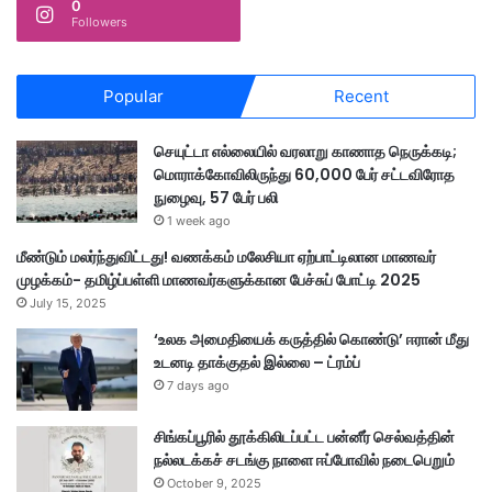
0
Followers
Popular
Recent
செயுட்டா எல்லையில் வரலாறு காணாத நெருக்கடி;
மொராக்கோவிலிருந்து 60,000 பேர் சட்டவிரோத
நுழைவு, 57 பேர் பலி
1 week ago
மீண்டும் மலர்ந்துவிட்டது! வணக்கம் மலேசியா ஏற்பாட்டிலான மாணவர்
முழக்கம்- தமிழ்ப்பள்ளி மாணவர்களுக்கான பேச்சுப் போட்டி 2025
July 15, 2025
‘உலக அமைதியைக் கருத்தில் கொண்டு’ ஈரான் மீது
உடனடி தாக்குதல் இல்லை – ட்ரம்ப்
7 days ago
சிங்கப்பூரில் தூக்கிலிடப்பட்ட பன்னீர் செல்வத்தின்
நல்லடக்கச் சடங்கு நாளை ஈப்போவில் நடைபெறும்
October 9, 2025