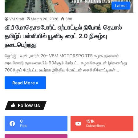
Latest
VM Staff
March 20, 2026
388
வீ.பீ மோதொசுபோர்ட் ஏற்பாட்டில் நிபோங் தெபால்
தமிழ்ப் பள்ளியில் யூனிடி ரைட் 2.0 நிகழ்வு
நடைபெற்றது
ஜோர்ஜ் டவுன் ,மார்ச் 20- VBM MOTORSPORTS கழக தலைவர்
சரவணேஷ் தலைமையில் 90க்கும் மேற்பட்ட கழகங்களுடன் இணைந்து
700க்கும் மேற்பட்ட உயர்ரக இந்திய மோட்டார் சைக்கிளோட்டிகள்…
Read More »
Follow Us
0
151k
Fans
Subscribers