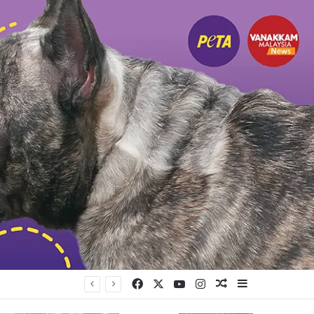
Facebook
X
YouTube
Instagram
Random Article
Sidebar