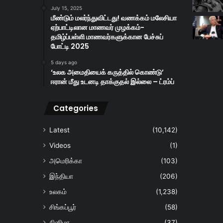
July 15, 2025
மீண்டும் மலர்ந்துவிட்டது! வணக்கம் மலேசியா
ஏற்பாட்டிலான மாணவர் முழக்கம்-
தமிழ்ப்பள்ளி மாணவர்களுக்கான பேச்சுப்
போட்டி 2025
5 days ago
‘உலக அமைதியைக் கருத்தில் கொண்டு’
ஈரான் மீது உடனடி தாக்குதல் இல்லை – ட்ரம்ப்
Categories
Latest
(10,142)
Videos
(1)
அமெரிக்கா
(103)
இந்தியா
(206)
உலகம்
(1,238)
சிங்கப்பூர்
(58)
சினிமா
(37)