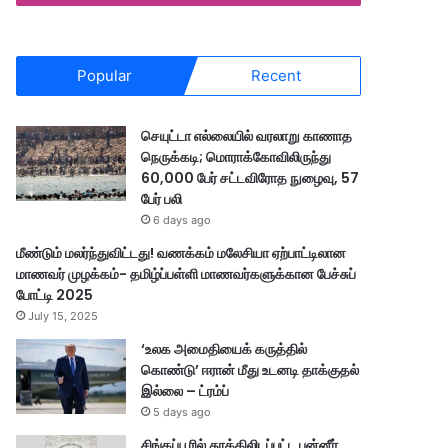
Popular
Recent
செயுட்டா எல்லையில் வரலாறு காணாத
நெருக்கடி; மொராக்கோவிலிருந்து
60,000 பேர் சட்டவிரோத நுழைவு, 57
பேர் பலி
6 days ago
மீண்டும் மலர்ந்துவிட்டது! வணக்கம் மலேசியா ஏற்பாட்டிலான
மாணவர் முழக்கம்- தமிழ்ப்பள்ளி மாணவர்களுக்கான பேச்சுப்
போட்டி 2025
July 15, 2025
‘உலக அமைதியைக் கருத்தில்
கொண்டு’ ஈரான் மீது உடனடி தாக்குதல்
இல்லை – ட்ரம்ப்
5 days ago
சிங்கப்பூரில் தூக்கிலிடப்பட்ட பன்னீர்