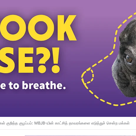
னவே PN இலிருந்து வெளியேறி விட்டது: ஹாடி கூறுகிறார்