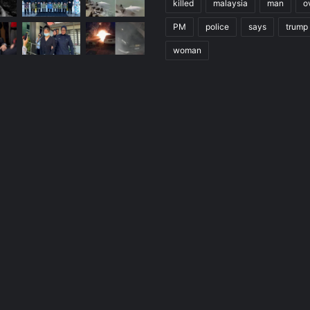
killed
malaysia
man
o
PM
police
says
trump
woman