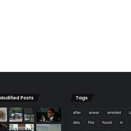
 Modified Posts
Tags
after
anwar
arrested
c
dies
Fire
found
in