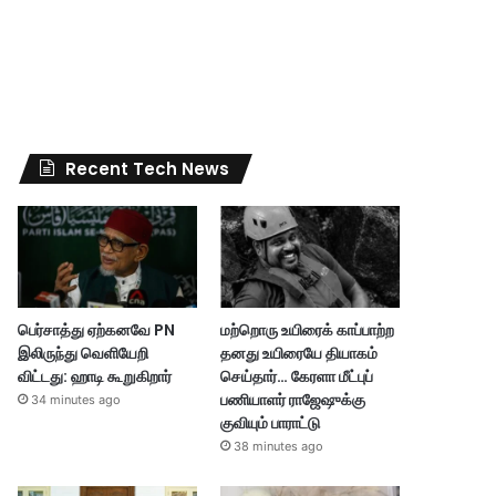
Recent Tech News
பெர்சாத்து ஏற்கனவே PN
மற்றொரு உயிரைக் காப்பாற்ற
இலிருந்து வெளியேறி
தனது உயிரையே தியாகம்
விட்டது: ஹாடி கூறுகிறார்
செய்தார்… கேரளா மீட்புப்
பணியாளர் ராஜேஷுக்கு
34 minutes ago
குவியும் பாராட்டு
38 minutes ago