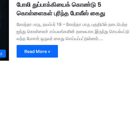
போலி துப்பாக்கியைக் கொண்டு 5
கொள்ளைகள் புரிந்த போலீஸ் கைது
கோத்தா பாரு, நவம்பர் 19 – கோத்தா பாரு பகுதியில் நடைபெற்ற
ஐந்து கொள்ளைச் சம்பவங்களின் தலையாக இருந்து செயல்பட்டு
வந்த போசார் ஒருவர் கைது செய்யப்பட்டுள்ளார்.…
Read More »
st