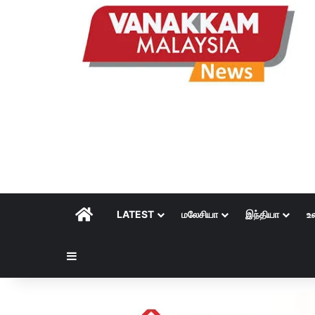
HOME
LATEST
மலேசியா
இந்தியா
உ
Sidebar