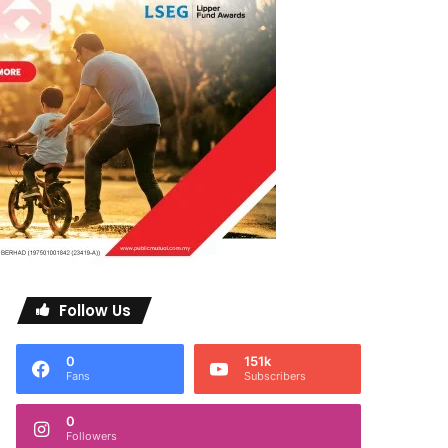
Follow Us
0
151k
Fans
Subscribers
0
Followers