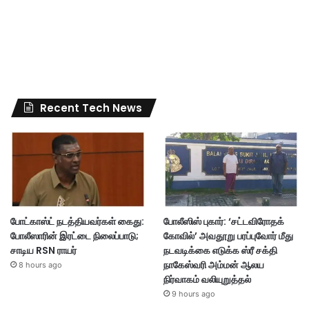
Recent Tech News
போட்காஸ்ட் நடத்தியவர்கள் கைது:
போலீஸிஸ் புகார்: ‘சட்டவிரோதக்
போலீஸாரின் இரட்டை நிலைப்பாடு;
கோவில்’ அவதூறு பரப்புவோர் மீது
சாடிய RSN ராயர்
நடவடிக்கை எடுக்க ஸ்ரீ சக்தி
நாகேஸ்வரி அம்மன் ஆலய
8 hours ago
நிர்வாகம் வலியுறுத்தல்
9 hours ago