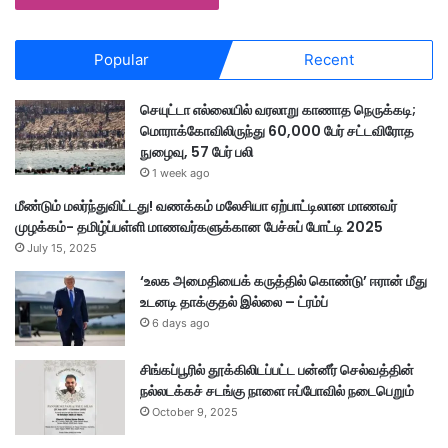
Popular
Recent
செயுட்டா எல்லையில் வரலாறு காணாத நெருக்கடி;
மொராக்கோவிலிருந்து 60,000 பேர் சட்டவிரோத
நுழைவு, 57 பேர் பலி
1 week ago
மீண்டும் மலர்ந்துவிட்டது! வணக்கம் மலேசியா ஏற்பாட்டிலான மாணவர்
முழக்கம்- தமிழ்ப்பள்ளி மாணவர்களுக்கான பேச்சுப் போட்டி 2025
July 15, 2025
‘உலக அமைதியைக் கருத்தில் கொண்டு’ ஈரான் மீது
உடனடி தாக்குதல் இல்லை – ட்ரம்ப்
6 days ago
சிங்கப்பூரில் தூக்கிலிடப்பட்ட பன்னீர் செல்வத்தின்
நல்லடக்கச் சடங்கு நாளை ஈப்போவில் நடைபெறும்
October 9, 2025