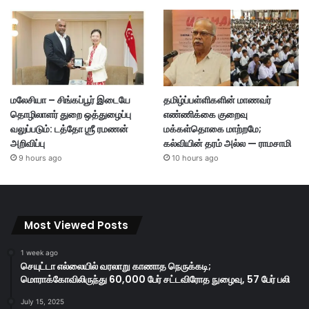
மலேசியா – சிங்கப்பூர் இடையே
தமிழ்ப்பள்ளிகளின் மாணவர்
தொழிலாளர் துறை ஒத்துழைப்பு
எண்ணிக்கை குறைவு
வலுப்படும்: டத்தோ ஶ்ரீ ரமணன்
மக்கள்தொகை மாற்றமே;
அறிவிப்பு
கல்வியின் தரம் அல்ல — ராமசாமி
9 hours ago
10 hours ago
Most Viewed Posts
1 week ago
செயுட்டா எல்லையில் வரலாறு காணாத நெருக்கடி;
மொராக்கோவிலிருந்து 60,000 பேர் சட்டவிரோத நுழைவு, 57 பேர் பலி
July 15, 2025