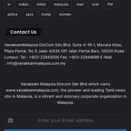
in
indian
killed
malaysia
man
over
PM
police
says
trump
woman
Contact Us
VanakkamMalaysia DotCom Sdn.Bhd. Suite A-16-1, Menara Atlas,
Plaza Pantai, No.5 Jalan 4/83A Off Jalan Pantai Baru, 59200 Kuala
Lumpur. Tel : +603-22843000 Fax: +603-22844699 E-Mail
: info@vanakkammalaysia.com.my
Vanakkam Malaysia Dotcom Sdn Bhd which owns
www.vanakkammalaysia.com, the pioneer and leading Tamil news
site in Malaysia, is a vibrant and visionary corporate organization in
Malaysia.
Enter
your
Email