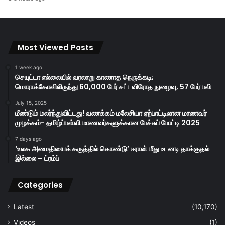
Most Viewed Posts
1 week ago
செயுட்டா எல்லையில் வரலாறு காணாத நெருக்கடி;
மொராக்கோவிலிருந்து 60,000 பேர் சட்டவிரோத நுழைவு, 57 பேர் பலி
July 15, 2025
மீண்டும் மலர்ந்துவிட்டது! வணக்கம் மலேசியா ஏற்பாட்டிலான மாணவர்
முழக்கம்- தமிழ்ப்பள்ளி மாணவர்களுக்கான பேச்சுப் போட்டி 2025
7 days ago
‘உலக அமைதியைக் கருத்தில் கொண்டு’ ஈரான் மீது உடனடி தாக்குதல்
இல்லை – ட்ரம்ப்
Categories
Latest
(10,170)
Videos
(1)