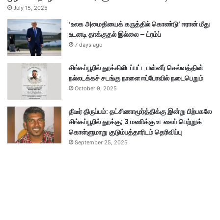
July 15, 2025
‘உலக அமைதியைக் கருத்தில் கொண்டு’ ஈரான் மீது
உடனடி தாக்குதல் இல்லை – ட்ரம்ப்
7 days ago
சிங்கப்பூரில் தூக்கிலிடப்பட்ட பன்னீர் செல்வத்தின்
நல்லடக்கச் சடங்கு நாளை ஈப்போவில் நடைபெறும்
October 9, 2025
திடீர் திருப்பம்: தட்சிணாமூர்த்திக்கு இன்று பிற்பகலே
சிங்கப்பூரில் தூக்கு; 3 மணிக்கு உடலைப் பெற்றுக்
கொள்ளுமாறு குடும்பத்தாரிடம் தெரிவிப்பு
September 25, 2025