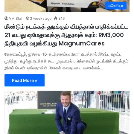
மலேசியா
VM Staff
3 weeks ago
316
மீண்டும் நடக்கத் துடிக்கும் விபத்தால் பாதிக்கப்பட்ட
21 வயது ஷமேதாவுக்கு ஆதரவுக் கரம்: RM3,000
நிதியுதவி வழங்கியது MagnumCares
கோலாலம்பூர், ஜூலை-16-கடந்தாண்டு கோர விபத்தால் இடுப்பு எலும்பு
முறிந்து, எழுந்து நடக்கக் கூட முடியாமல் படுக்கையில் முடங்கிக் கிடக்கும்
இளம் பெண் ஷமேதாவின் சோகக் கதையயை வணக்கம்…
Read More »