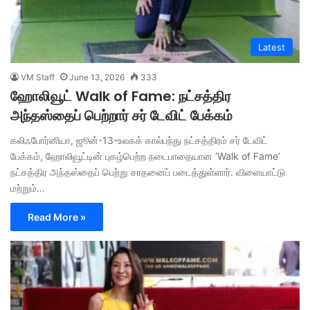
Latest
VM Staff
June 13, 2026
333
ஹோலிவூட் Walk of Fame: நட்சத்திர
அந்தஸ்தைப் பெற்றார் சர் டேவிட் பேக்கம்
கலிஃபோர்னியா, ஜூன்-13-உலகக் கால்பந்து நட்சத்திரம் சர் டேவிட்
பேக்கம், ஹோலிவூட்டின் புகழ்பெற்ற நடைபாதையான ‘Walk of Fame’
நட்சத்திர அந்தஸ்தைப் பெற்று சாதனைப் படைத்துள்ளார். ​விளையாட்டு
மற்றும்…
Read More »