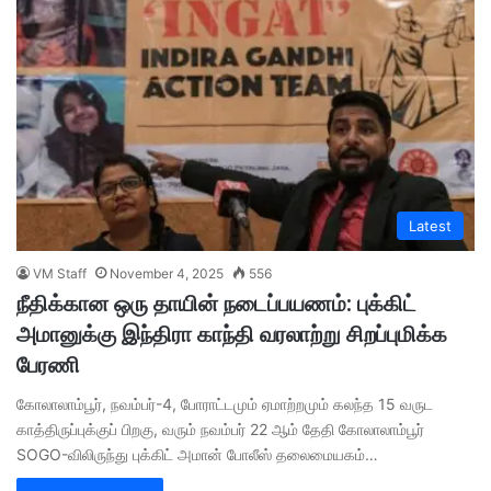
Latest
VM Staff
November 4, 2025
556
நீதிக்கான ஒரு தாயின் நடைப்பயணம்: புக்கிட்
அமானுக்கு இந்திரா காந்தி வரலாற்று சிறப்புமிக்க
பேரணி
கோலாலாம்பூர், நவம்பர்-4, போராட்டமும் ஏமாற்றமும் கலந்த 15 வருட
காத்திருப்புக்குப் பிறகு, வரும் நவம்பர் 22 ஆம் தேதி கோலாலாம்பூர்
SOGO-விலிருந்து புக்கிட் அமான் போலீஸ் தலைமையகம்…