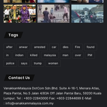
Tags
after
anwar
arrested
car
dies
Fire
found
in
indian
killed
malaysia
man
over
PM
police
says
trump
woman
Contact Us
VanakkamMalaysia DotCom Sdn.Bhd. Suite A-16-1, Menara Atlas,
Plaza Pantai, No.5 Jalan 4/83A Off Jalan Pantai Baru, 59200 Kuala
Lumpur. Tel : +603-22843000 Fax: +603-22844699 E-Mail
: info@vanakkammalaysia.com.my