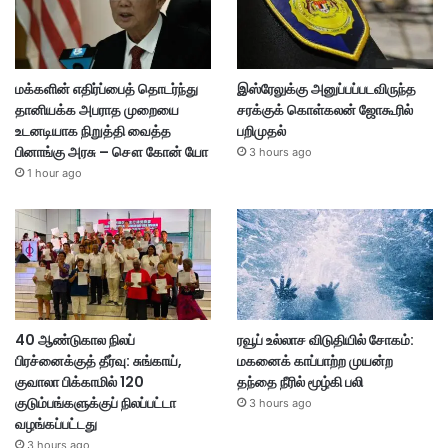
மக்களின் எதிர்ப்பைத் தொடர்ந்து
இஸ்ரேலுக்கு அனுப்பப்படவிருந்த
தானியக்க அபராத முறையை
சரக்குக் கொள்கலன் ஜோகூரில்
உடனடியாக நிறுத்தி வைத்த
பறிமுதல்
பினாங்கு அரசு – சௌ கோன் யோ
3 hours ago
1 hour ago
40 ஆண்டுகால நிலப்
ரவூப் உல்லாச விடுதியில் சோகம்:
பிரச்னைக்குத் தீர்வு: சுங்காய்,
மகனைக் காப்பாற்ற முயன்ற
குவாலா பிக்காமில் 120
தந்தை நீரில் மூழ்கி பலி
குடும்பங்களுக்குப் நிலப்பட்டா
3 hours ago
வழங்கப்பட்டது
3 hours ago