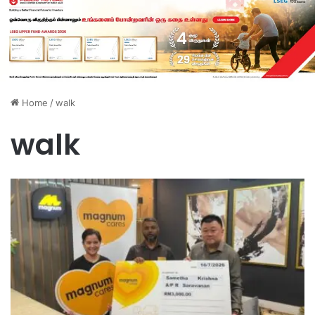
Home
/
walk
walk