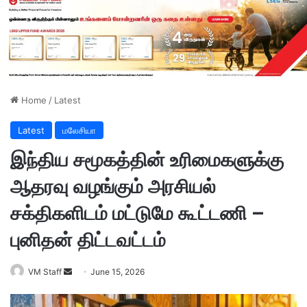
Home
/
Latest
Latest
மலேசியா
இந்திய சமூகத்தின் உரிமைகளுக்கு
ஆதரவு வழங்கும் அரசியல்
சக்திகளிடம் மட்டுமே கூட்டணி –
புனிதன் திட்டவட்டம்
VM Staff
S
June 15, 2026
e
n