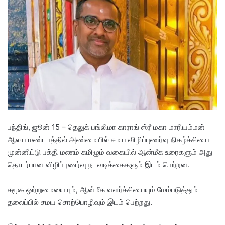
d
a
n
e
m
a
i
l
பந்திங், ஜூன் 15 – தெலுக் பங்லிமா காராங் ஸ்ரீ மகா மாரியம்மன்
ஆலய மண்டபத்தில் அண்மையில் சமய விழிப்புணர்வு நிகழ்ச்சியை
முன்னிட்டு பக்தி மணம் கமிழும் வகையில் ஆன்மீக உரைகளும் அது
தொடர்பான விழிப்புணர்வு நடவடிக்கைகளும் இடம் பெற்றன.
சமூக ஒற்றுமையையும், ஆன்மீக வளர்ச்சியையும் மேம்படுத்தும்
தலைப்பில் சமய சொற்பொழிவும் இடம் பெற்றது.