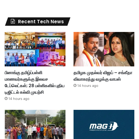
Recent Tech News
பினாங்கு தமிழ்ப்பள்ளி
தமிழக முதல்வர் விஜய் – சங்கீதா
மாணவர்களுக்கு இலவச
விவாகரத்து வழக்கு வாபஸ்
டேப்லெட்கள்; 28 பள்ளிகளில் புதிய
14 hours ago
டிஜிட்டல் கல்வி முயற்சி
14 hours ago