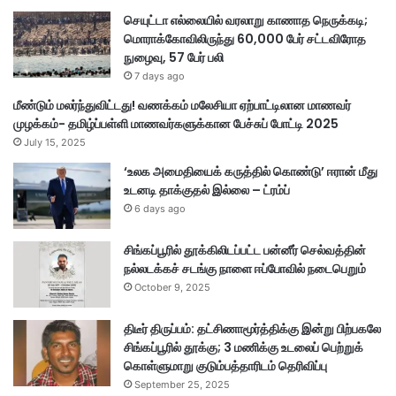
து
செயுட்டா எல்லையில் வரலாறு காணாத நெருக்கடி;
மொராக்கோவிலிருந்து 60,000 பேர் சட்டவிரோத
நுழைவு, 57 பேர் பலி
7 days ago
மீண்டும் மலர்ந்துவிட்டது! வணக்கம் மலேசியா ஏற்பாட்டிலான மாணவர்
முழக்கம்- தமிழ்ப்பள்ளி மாணவர்களுக்கான பேச்சுப் போட்டி 2025
July 15, 2025
‘உலக அமைதியைக் கருத்தில் கொண்டு’ ஈரான் மீது
உடனடி தாக்குதல் இல்லை – ட்ரம்ப்
6 days ago
சிங்கப்பூரில் தூக்கிலிடப்பட்ட பன்னீர் செல்வத்தின்
நல்லடக்கச் சடங்கு நாளை ஈப்போவில் நடைபெறும்
October 9, 2025
திடீர் திருப்பம்: தட்சிணாமூர்த்திக்கு இன்று பிற்பகலே
சிங்கப்பூரில் தூக்கு; 3 மணிக்கு உடலைப் பெற்றுக்
கொள்ளுமாறு குடும்பத்தாரிடம் தெரிவிப்பு
September 25, 2025