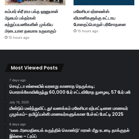
கம்பார் ஸ்ரீ ராம பக்த ஹனுமான்
மலேசியா ஏர்லைன்ஸ்
ஆலயம் பக்தர்கள்
விமானிகளுக்கு கட்டாய
சுற்றுப்பயணிகளின் முக்கிய
போதைப்பொருள் பரிசோதனை
அடையாள தலமாக உருவாகும்
15 hours ago
15 hours ago
Most Viewed Posts
7 days ago
செயுட்டா எல்லையில் வரலாறு காணாத நெருக்கடி;
மொராக்கோவிலிருந்து 60,000 பேர் சட்டவிரோத நுழைவு, 57 பேர் பலி
July 15, 2025
மீண்டும் மலர்ந்துவிட்டது! வணக்கம் மலேசியா ஏற்பாட்டிலான மாணவர்
முழக்கம்- தமிழ்ப்பள்ளி மாணவர்களுக்கான பேச்சுப் போட்டி 2025
6 days ago
‘உலக அமைதியைக் கருத்தில் கொண்டு’ ஈரான் மீது உடனடி தாக்குதல்
இல்லை – ட்ரம்ப்