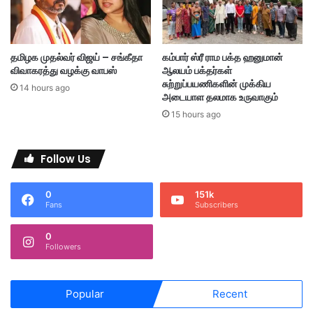
ஆ
ற
ய்
கு
வு
ம்
ப
தமிழக முதல்வர் விஜய் – சங்கீதா
கம்பார் ஸ்ரீ ராம பக்த ஹனுமான்
ல்
விவாகரத்து வழக்கு வாபஸ்
ஆலயம் பக்தர்கள்
சி
சுற்றுப்பயணிகளின் முக்கிய
14 hours ago
க்
அடையாள தலமாக உருவாகும்
கி
15 hours ago
ய
து
:
Follow Us
பெ
ண்
0
151k
உ
Fans
Subscribers
ட்
ப
0
ட
Followers
3
பே
ர்
Popular
Recent
கை