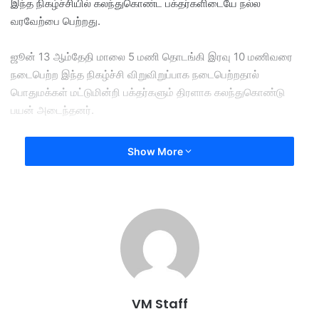
இந்த நிகழ்ச்சியில் கலந்துகொண்ட பக்தர்களிடையே நல்ல
வரவேற்பை பெற்றது.
ஜூன் 13 ஆம்தேதி மாலை 5 மணி தொடங்கி இரவு 10 மணிவரை
நடைபெற்ற இந்த நிகழ்ச்சி விறுவிறுப்பாக நடைபெற்றதால்
பொதுமக்கள் மட்டுமின்றி பக்தர்களும் திரளாக கலந்துகொண்டு
பயன் அடைந்தனர்.
இதனிடையே இந்திய சமுதாயத்தின் உரிமைகள், நலன்கள் மற்றும்
Show More
அவர்களின் சமய நம்பிக்கைகளுக்கு ஆதரவாக செயல்படும்
அரசியல் சக்திகளுடன் மட்டுமே MIPP எனப்படும் மலேசிய இந்தியர்
மக்கள் கட்சி எதிர்காலத்தில் அரசியல் கூட்டணியை அமைத்துக்
கொள்ளும் என இந்த நிகழ்ச்சில் கலந்துகொண்டு பேசியபோது
அதன் தேசியத் தலைவர் புனிதன் தெரிவித்தார்.
தற்போது MIPP பெரிக்காத்தான் நேசனல் கூட்டணியில் தொடர்ந்து
செயல்பட்டு வருவதாக குறிப்பிட்ட அவர், அண்மைக்காலமாக
VM Staff
பல்வேறு அரசியல் தரப்புகளிடமிருந்தும் கட்சிக்கு அழைப்புகள்