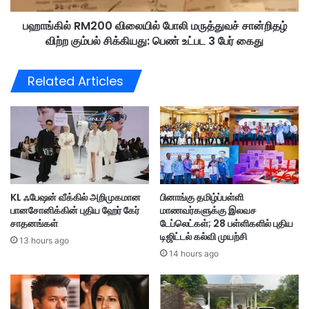
த்
0
Alliance only
indian community
த
பஹாங்கில் RM200 விலையில் போலி மருத்துவச் சான்றிதழ்
0
டு
விற்ற கும்பல் சிக்கியது: பெண் உட்பட 3 பேர் கைது
வி
political forces
punithan
rights
ப்
லை
பு
யி
uphold
Related Articles
த்
ல்
தி
போ
ட்
லி
ட
ம
ம்
ரு
:
த்
து
து
ணை
வ
KL ஃபேஷன் வீக்கில் அறிமுகமான
பினாங்கு தமிழ்ப்பள்ளி
அ
ச்
பானசோனிக்கின் புதிய ஹேர் கேர்
மாணவர்களுக்கு இலவச
மை
சா
சாதனங்கள்
டேப்லெட்கள்; 28 பள்ளிகளில் புதிய
ச்
ன்
டிஜிட்டல் கல்வி முயற்சி
ச
13 hours ago
றி
14 hours ago
ர்
த
நே
ழ்
ரி
வி
ல்
ற்