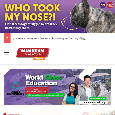
முன்னாள் காதலன் கொலை செய்வதாக மிரட்டி, அந்தரங்க வீடியோவைப் பகிர்ந்ததாகப் புகார் கொடுத்துள்ள தாதி
Menu