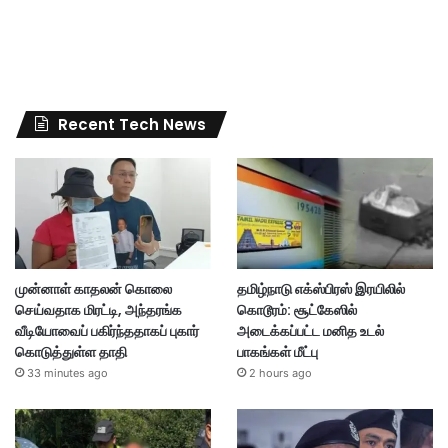
Recent Tech News
முன்னாள் காதலன் கொலை
தமிழ்நாடு எக்ஸ்பிரஸ் இரயிலில்
செய்வதாக மிரட்டி, அந்தரங்க
கொடூரம்: சூட்கேஸில்
வீடியோவைப் பகிர்ந்ததாகப் புகார்
அடைக்கப்பட்ட மனித உடல்
கொடுத்துள்ள தாதி
பாகங்கள் மீட்பு
33 minutes ago
2 hours ago