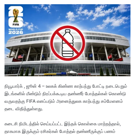
e
n
d
a
n
e
m
a
i
l
நியூயார்க் , ஜூன் 4 – உலகக் கிண்ண காற்பந்து போட்டி நடைபெறும்
இடங்களில் மீண்டும் நிரப்பக்கூடிய தண்ணீர் போத்தல்கள் கொண்டு
வருவதற்கு FIFA எனப்படும் அனைத்துலக காற்பந்து சம்மேளனம்
தடை விதித்துள்ளது.
கடைசி நிமிடத்தில் செய்யப்பட்ட இந்தக் கொள்கை மாற்றத்தால்,
தாகமாக இருக்கும் ரசிகர்கள் போத்தல் தண்ணீருக்குப் பணம்