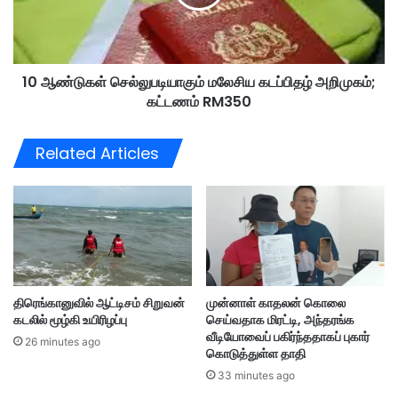
ர்
க
ம
ள்
ளி
செ
கை
ல்
க்
10 ஆண்டுகள் செல்லுபடியாகும் மலேசிய கடப்பிதழ் அறிமுகம்;
லு
க
கட்டணம் RM350
ப
டை
டி
யி
யா
Related Articles
ல்
கு
பு
ம்
கு
ம
ந்
லே
து
சி
க
ய
டை
க
உ
ட
திரெங்கானுவில் ஆட்டிசம் சிறுவன்
முன்னாள் காதலன் கொலை
த
ப்
கடலில் மூழ்கி உயிரிழப்பு
செய்வதாக மிரட்டி, அந்தரங்க
வி
பி
வீடியோவைப் பகிர்ந்ததாகப் புகார்
யா
த
26 minutes ago
கொடுத்துள்ள தாதி
ள
ழ்
33 minutes ago
ரை
அ
க
றி