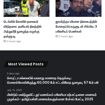
டெங்கில் கோவில் தலைவர்
ஜகார்த்தா விமான நிலையத்தில்
விடுதலை: தனியார் நிலத்தில்
போதைப்பொருளுடன் சிக்கிய 3
அத்துமீறி நுழைந்த வழக்கு
மலேசியப் பெண்கள்
தள்ளுபடி
2 hours ago
2 hours ago
Most Viewed Posts
5 days ago
செயுட்டா எல்லையில் வரலாறு காணாத நெருக்கடி;
மொராக்கோவிலிருந்து 60,000 பேர் சட்டவிரோத நுழைவு, 57 பேர் பலி
July 15, 2025
மீண்டும் மலர்ந்துவிட்டது! வணக்கம் மலேசியா ஏற்பாட்டிலான மாணவர்
முழக்கம்- தமிழ்ப்பள்ளி மாணவர்களுக்கான பேச்சுப் போட்டி 2025