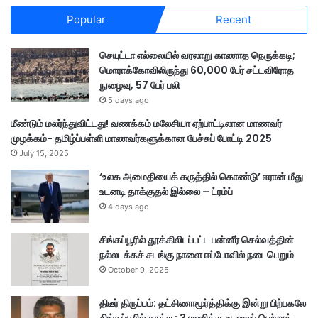
Popular
Recent
செயுட்டா எல்லையில் வரலாறு காணாத நெருக்கடி;
மொராக்கோவிலிருந்து 60,000 பேர் சட்டவிரோத
நுழைவு, 57 பேர் பலி
5 days ago
மீண்டும் மலர்ந்துவிட்டது! வணக்கம் மலேசியா ஏற்பாட்டிலான மாணவர்
முழக்கம்- தமிழ்ப்பள்ளி மாணவர்களுக்கான பேச்சுப் போட்டி 2025
July 15, 2025
‘உலக அமைதியைக் கருத்தில் கொண்டு’ ஈரான் மீது
உடனடி தாக்குதல் இல்லை – ட்ரம்ப்
4 days ago
சிங்கப்பூரில் தூக்கிலிடப்பட்ட பன்னீர் செல்வத்தின்
நல்லடக்கச் சடங்கு நாளை ஈப்போவில் நடைபெறும்
October 9, 2025
திடீர் திருப்பம்: தட்சிணாமூர்த்திக்கு இன்று பிற்பகலே