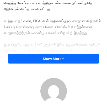
செலுத்த வேண்டிய கட்டாயத்திற்கு உள்ளாகக்கூடும் என்று தெ
அத்லெடிக் செய்தி வெளியிட்டது.
கடந்த மாதம் வரை, FIFA-வின் அதிகாரப்பூர்வ மைதான விதிகளில்
1 லிட்டர் கொள்ளளவு வரையிலான, பிளாஸ்டிக் போத்தல்களை
மைதானத்திற்குள் கொண்டு வரலாம் என்ற விதி இருந்தது.
இருப்பினும், அந்த வழிகாட்டுதல்கள் இப்போது தண்ணீரை மீண்டும்
நிரப்பக்கூடிய போத்தல்களை வெளிப்படையாகத் தடை செய்யும்
வகையில் மாற்றியமைக்கப்பட்டுள்ளன என்று தெரிவிக்கப்பட்டுள்ளது.
Show More
ஜூன் 11 ஆம்தேதி மெக்சிகோ சிட்டியில் உலகக் கிண்ண காற்பந்து
போட்டி தொடங்கவிருக்கும் நிலையில், காற்பந்து விளையாட்டின்
உலகளாவிய நிர்வாக அமைப்பான FIFA இந்த வழிகாட்டுதல்களை
ஏன் மாற்றியது என்பது தெளிவாகத் தெரியவில்லை.
அமெரிக்கா, கனடா மற்றும் மெக்சிகோ ஆகிய நாடுகள் இணைந்து
நடத்தும் உலகக் கிண்ண காற்பந்து போட்டியின்போது , ​​திறந்தவெளி