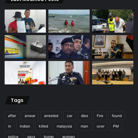
Tags
after
anwar
arrested
car
dies
Fire
found
in
indian
killed
malaysia
man
over
PM
police
says
trump
woman