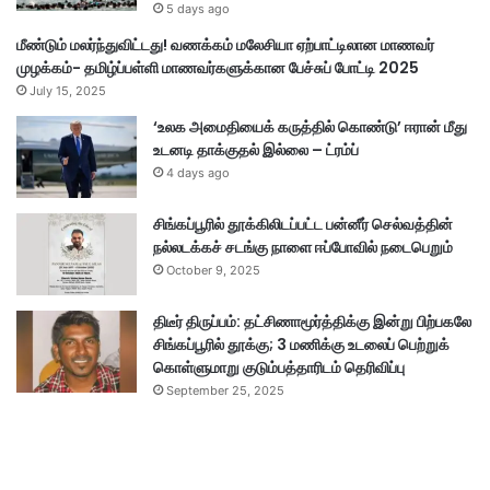
5 days ago
மீண்டும் மலர்ந்துவிட்டது! வணக்கம் மலேசியா ஏற்பாட்டிலான மாணவர்
முழக்கம்- தமிழ்ப்பள்ளி மாணவர்களுக்கான பேச்சுப் போட்டி 2025
July 15, 2025
‘உலக அமைதியைக் கருத்தில் கொண்டு’ ஈரான் மீது
உடனடி தாக்குதல் இல்லை – ட்ரம்ப்
4 days ago
சிங்கப்பூரில் தூக்கிலிடப்பட்ட பன்னீர் செல்வத்தின்
நல்லடக்கச் சடங்கு நாளை ஈப்போவில் நடைபெறும்
October 9, 2025
திடீர் திருப்பம்: தட்சிணாமூர்த்திக்கு இன்று பிற்பகலே
சிங்கப்பூரில் தூக்கு; 3 மணிக்கு உடலைப் பெற்றுக்
கொள்ளுமாறு குடும்பத்தாரிடம் தெரிவிப்பு
September 25, 2025