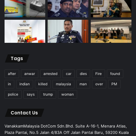
Tags
after
anwar
arrested
car
dies
Fire
found
in
indian
killed
malaysia
man
over
PM
police
says
trump
woman
Contact Us
VanakkamMalaysia DotCom Sdn.Bhd. Suite A-16-1, Menara Atlas,
Plaza Pantai, No.5 Jalan 4/83A Off Jalan Pantai Baru, 59200 Kuala