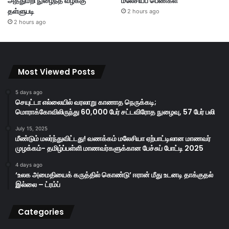
அத்துமீறி நுழைந்த வழக்கு
மலேசியப் பெண்கள்
தள்ளுபடி
2 hours ago
2 hours ago
Most Viewed Posts
5 days ago
செயுட்டா எல்லையில் வரலாறு காணாத நெருக்கடி;
மொராக்கோவிலிருந்து 60,000 பேர் சட்டவிரோத நுழைவு, 57 பேர் பலி
July 15, 2025
மீண்டும் மலர்ந்துவிட்டது! வணக்கம் மலேசியா ஏற்பாட்டிலான மாணவர்
முழக்கம்- தமிழ்ப்பள்ளி மாணவர்களுக்கான பேச்சுப் போட்டி 2025
4 days ago
‘உலக அமைதியைக் கருத்தில் கொண்டு’ ஈரான் மீது உடனடி தாக்குதல்
இல்லை – ட்ரம்ப்
Categories