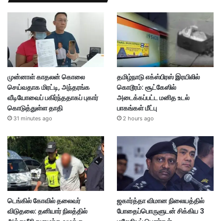
முன்னாள் காதலன் கொலை
தமிழ்நாடு எக்ஸ்பிரஸ் இரயிலில்
செய்வதாக மிரட்டி, அந்தரங்க
கொடூரம்: சூட்கேஸில்
வீடியோவைப் பகிர்ந்ததாகப் புகார்
அடைக்கப்பட்ட மனித உடல்
கொடுத்துள்ள தாதி
பாகங்கள் மீட்பு
31 minutes ago
2 hours ago
டெங்கில் கோவில் தலைவர்
ஜகார்த்தா விமான நிலையத்தில்
விடுதலை: தனியார் நிலத்தில்
போதைப்பொருளுடன் சிக்கிய 3