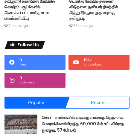
தமிழ்நாடு எக்ஸ்பிரஸ் இரயிலில்
டெங்கில் கோவில் தலைவர்
தா
கொடூரம்: சூட்கேஸில்
விடுதலை: தனியார் நிலத்தில்
ன
அடைக்கப்பட்ட மனித உடல்
அத்துமீறி நுழைந்த வழக்கு
தீ
பாகங்கள் மீட்பு
தள்ளுபடி
ர்
2 hours ago
2 hours ago
ப்
பு
ஒ
Follow Us
த்
தி
0
151k
வை
Fans
Subscribers
ப்
பு
0
Followers
Popular
Recent
செயுட்டா எல்லையில் வரலாறு காணாத நெருக்கடி;
மொராக்கோவிலிருந்து 60,000 பேர் சட்டவிரோத
நுழைவு, 57 பேர் பலி