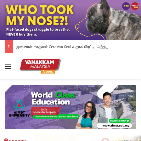
முன்னாள் காதலன் கொலை செய்வதாக மிரட்டி, அந்தரங்க வீடியோவைப் பகிர்ந்ததாகப் புகார் கொடுத்துள்ள தாதி
Menu