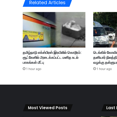
Related Articles
ள்
அ
தி
க
வெ
ப்
ப
மா
ன
தமிழ்நாடு எக்ஸ்பிரஸ் இரயிலில் கொடூரம்:
டெங்கில் கோவி
ஆ
சூட்கேஸில் அடைக்கப்பட்ட மனித உடல்
தனியார் நிலத்தி
ண்
பாகங்கள் மீட்பு
வழக்கு தள்ளுபட
டு
1 hour ago
1 hour ago
க
ளா
க
இ
ரு
க்
க
Most Viewed Posts
Last
லா
ம்