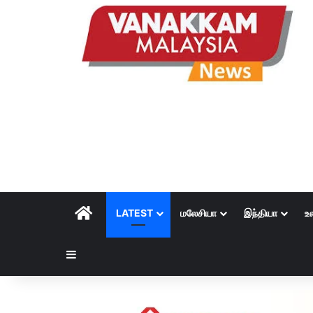
HOME
LATEST
மலேசியா
இந்தியா
உ
Sidebar