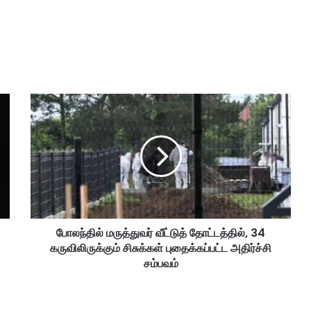
போ
ல
ந்
தி
ல்
ம
ரு
த்
து
போலந்தில் மருத்துவர் வீட்டுத் தோட்டத்தில், 34
வ
கருவிலிருக்கும் சிசுக்கள் புதைக்கப்பட்ட அதிர்ச்சி
ர்
வீ
சம்பவம்
ட்
டு
த்