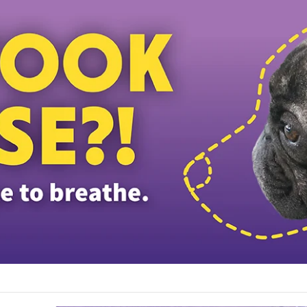
வில் தலைவர் விடுதலை: தனியார் நிலத்தில் அத்துமீறி நுழைந்த வழக்கு தள்ளுபடி