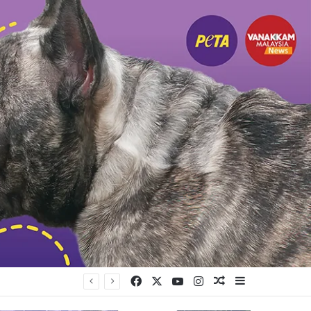
Facebook
X
YouTube
Instagram
Random Article
Sidebar