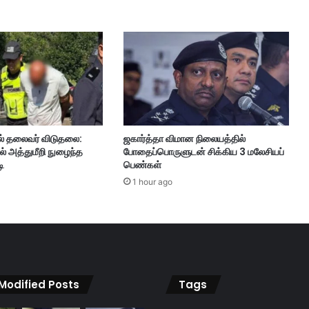
தோ
ட்
ட
த்
தி
ல்
,
3
4
ல் தலைவர் விடுதலை:
ஜகார்த்தா விமான நிலையத்தில்
க
ல் அத்துமீறி நுழைந்த
போதைப்பொருளுடன் சிக்கிய 3 மலேசியப்
ரு
ி
பெண்கள்
வி
1 hour ago
லி
ரு
க்
கு
ம்
சி
சு
 Modified Posts
Tags
க்
க