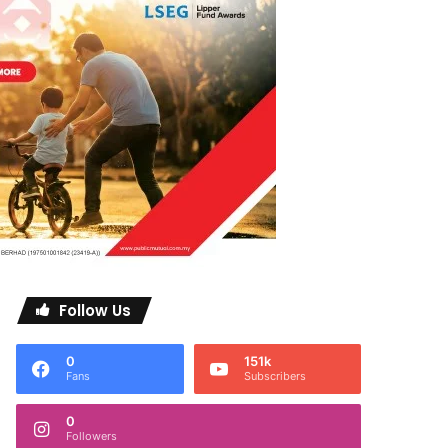
Follow Us
0
151k
Fans
Subscribers
0
Followers