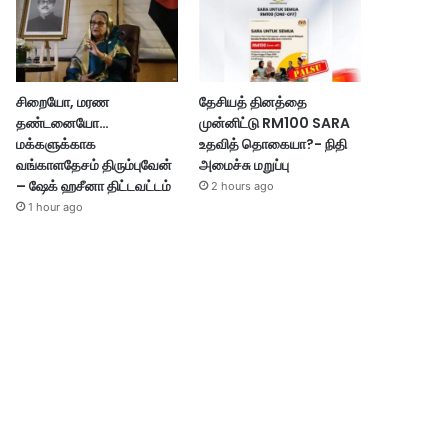
சிறையோ, மரண
தேசியத் தினத்தை
தண்டனையோ…
முன்னிட்டு RM100 SARA
மக்களுக்காக
உதவித் தொகையா?- நிதி
வங்காளதேசம் திரும்புவேன்
அமைச்சு மறுப்பு
– ஷேக் ஹசீனா திட்டவட்டம்
2 hours ago
1 hour ago