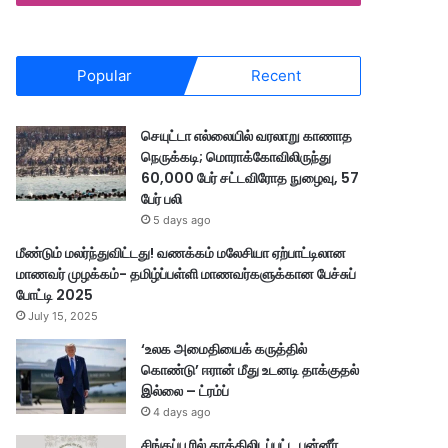
Popular
Recent
செயுட்டா எல்லையில் வரலாறு காணாத
நெருக்கடி; மொராக்கோவிலிருந்து
60,000 பேர் சட்டவிரோத நுழைவு, 57
பேர் பலி
5 days ago
மீண்டும் மலர்ந்துவிட்டது! வணக்கம் மலேசியா ஏற்பாட்டிலான
மாணவர் முழக்கம்- தமிழ்ப்பள்ளி மாணவர்களுக்கான பேச்சுப்
போட்டி 2025
July 15, 2025
‘உலக அமைதியைக் கருத்தில்
கொண்டு’ ஈரான் மீது உடனடி தாக்குதல்
இல்லை – ட்ரம்ப்
4 days ago
சிங்கப்பூரில் தூக்கிலிடப்பட்ட பன்னீர்