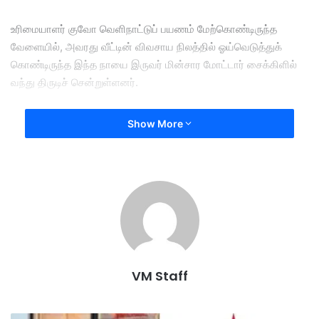
உரிமையாளர் குவோ வெளிநாட்டுப் பயணம் மேற்கொண்டிருந்த
வேளையில், அவரது வீட்டின் விவசாய நிலத்தில் ஓய்வெடுத்துக்
கொண்டிருந்த இந்த நாயை இருவர் மின்சார மோட்டார் சைக்கிளில்
வந்து திருடிச் சென்றுள்ளனர்.
CCTV கேமரா மூலம் திருடனை அடையாளம் கண்ட குவோ, தனது
Show More
நாயை மீட்டுக் கொடுக்க 10,000 யுவான் தருவதாகக் கூறியும்
பலனளிக்கவில்லை.
அந்த நாய் வெறும் 180 யுவானுக்கு (சுமார் 25 அமெரிக்க டாலர்) நாய்
இறைச்சி விற்கும் உணவகம் ஒன்றிற்கு விற்கப்பட்டு, ஏற்கனவே
சமைக்கப்பட்டு விட்டதாகக் கூறி திருடன் திமிராகப்
பதிலளித்துள்ளான்.
VM Staff
சீனாவில் வளர்ப்புப் பிராணிகளுக்கான பாதுகாப்புச் சட்டங்கள்
பலவீனமாக இருப்பதைச் சுட்டிக்காட்டி, குற்றவாளிக்குக் கடுமையான
தண்டனை வழங்கக் கோரி குவோ தற்போது போலீஸில் புகார்