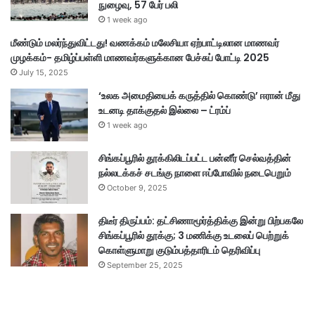
நுழைவு, 57 பேர் பலி
1 week ago
மீண்டும் மலர்ந்துவிட்டது! வணக்கம் மலேசியா ஏற்பாட்டிலான மாணவர்
முழக்கம்- தமிழ்ப்பள்ளி மாணவர்களுக்கான பேச்சுப் போட்டி 2025
July 15, 2025
‘உலக அமைதியைக் கருத்தில் கொண்டு’ ஈரான் மீது
உடனடி தாக்குதல் இல்லை – ட்ரம்ப்
1 week ago
சிங்கப்பூரில் தூக்கிலிடப்பட்ட பன்னீர் செல்வத்தின்
நல்லடக்கச் சடங்கு நாளை ஈப்போவில் நடைபெறும்
October 9, 2025
திடீர் திருப்பம்: தட்சிணாமூர்த்திக்கு இன்று பிற்பகலே
சிங்கப்பூரில் தூக்கு; 3 மணிக்கு உடலைப் பெற்றுக்
கொள்ளுமாறு குடும்பத்தாரிடம் தெரிவிப்பு
September 25, 2025