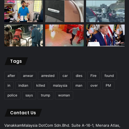
Tags
after
anwar
arrested
car
dies
Fire
found
in
indian
killed
malaysia
man
over
PM
police
says
trump
woman
Contact Us
VanakkamMalaysia DotCom Sdn.Bhd. Suite A-16-1, Menara Atlas,