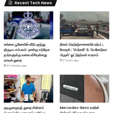
Recent Tech News
சுங்கை பூலோவில் வீடு புகுந்து
நீலாய் நெடுஞ்சாலையில் ஏற்பட்ட
திருடிய சம்பவம்: நான்கு சந்தேக
மோதல் ; ‘பெர்ராரி’ & ‘பெரோடுவா
நபர்களுக்கு வலை வீசியுள்ளது
அருஸ்’ ஓட்டுநர்கள் சமரசம்
காவல் துறை
2 hours ago
41 minutes ago
குடிநுழைவுத் துறை சின்னம்
Mercedes-Benz காரின்
பொருத்திய வாகனம் குறித்து
சின்னம் தீக்காயங்களை