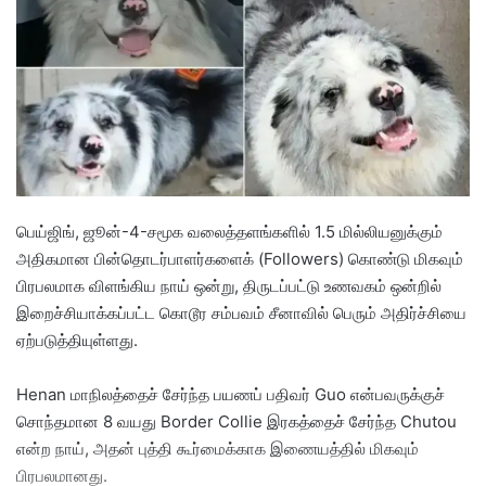
a
n
e
m
a
i
l
பெய்ஜிங், ஜூன்-4-சமூக வலைத்தளங்களில் 1.5 மில்லியனுக்கும்
அதிகமான பின்தொடர்பாளர்களைக் (Followers) கொண்டு மிகவும்
பிரபலமாக விளங்கிய நாய் ஒன்று, திருடப்பட்டு உணவகம் ஒன்றில்
இறைச்சியாக்கப்பட்ட கொடூர சம்பவம் சீனாவில் பெரும் அதிர்ச்சியை
ஏற்படுத்தியுள்ளது.
​Henan மாநிலத்தைச் சேர்ந்த பயணப் பதிவர் Guo என்பவருக்குச்
சொந்தமான 8 வயது Border Collie இரகத்தைச் சேர்ந்த Chutou
என்ற நாய், அதன் புத்தி கூர்மைக்காக இணையத்தில் மிகவும்
பிரபலமானது.