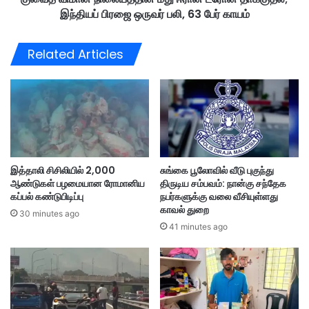
ட்
இந்தியப் பிரஜை ஒருவர் பலி, 63 பேர் காயம்
தி
டி
ன்
ய
மீ
Related Articles
ல்
து
போ
ஈ
லி
ரா
யா
ன்
ன
ட்
து
ரோ
-
ன்
தி
தா
இத்தாலி சிசிலியில் 2,000
சுங்கை பூலோவில் வீடு புகுந்து
யோ
க்
ஆண்டுகள் பழமையான ரோமானிய
திருடிய சம்பவம்: நான்கு சந்தேக
நீ
கு
கப்பல் கண்டுபிடிப்பு
நபர்களுக்கு வலை வீசியுள்ளது
சி
த
காவல் துறை
ங்
30 minutes ago
ல்
41 minutes ago
வி
;
ள
இ
க்
ந்
க
தி
ம்
ய
ப்