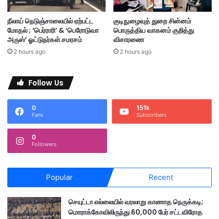
பி
ர
நீலாய் நெடுஞ்சாலையில் ஏற்பட்ட
குடிநுழைவுத் துறை சின்னம்
ஜை
மோதல் ; ‘பெர்ராரி’ & ‘பெரோடுவா
பொருத்திய வாகனம் குறித்து
ஒ
அருஸ்’ ஓட்டுநர்கள் சமரசம்
விசாரணை
ரு
2 hours ago
2 hours ago
வ
ர்
ப
Follow Us
லி
,
0
151k
6
Fans
Subscribers
3
பே
0
ர்
Followers
கா
ய
ம்
Popular
Recent
செயுட்டா எல்லையில் வரலாறு காணாத நெருக்கடி;
மொராக்கோவிலிருந்து 60,000 பேர் சட்டவிரோத