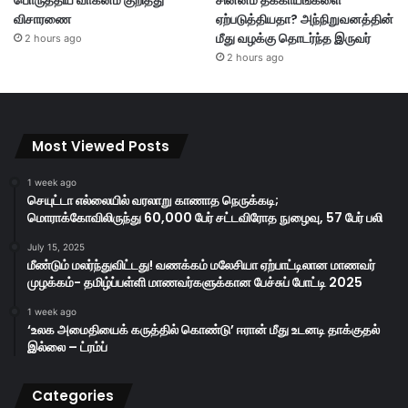
விசாரணை
ஏற்படுத்தியதா? அந்நிறுவனத்தின்
மீது வழக்கு தொடர்ந்த இருவர்
2 hours ago
2 hours ago
Most Viewed Posts
1 week ago
செயுட்டா எல்லையில் வரலாறு காணாத நெருக்கடி;
மொராக்கோவிலிருந்து 60,000 பேர் சட்டவிரோத நுழைவு, 57 பேர் பலி
July 15, 2025
மீண்டும் மலர்ந்துவிட்டது! வணக்கம் மலேசியா ஏற்பாட்டிலான மாணவர்
முழக்கம்- தமிழ்ப்பள்ளி மாணவர்களுக்கான பேச்சுப் போட்டி 2025
1 week ago
‘உலக அமைதியைக் கருத்தில் கொண்டு’ ஈரான் மீது உடனடி தாக்குதல்
இல்லை – ட்ரம்ப்
Categories