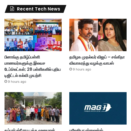
Recent Tech News
பினாங்கு தமிழ்ப்பள்ளி
தமிழக முதல்வர் விஜய் – சங்கீதா
மாணவர்களுக்கு இலவச
விவாகரத்து வழக்கு வாபஸ்
டேப்லெட்கள்; 28 பள்ளிகளில் புதிய
9 hours ago
டிஜிட்டல் கல்வி முயற்சி
9 hours ago
கம்பார் ஸ்ரீ ராம பக்த ஹனுமான்
மலேசியா ஏர்லைன்ஸ்