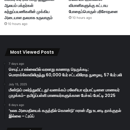
ஆலயம் பக்தர்கள்
விமானிகளுக்கு கட்டாய
சுற்றுப்பயணிகளின் முக்கிய
போதைப்பொருள் பரிசோதனை
அடையாள தலமாக உருவாகும்
10 hours ago
10 hours ago
Most Viewed Posts
7 days ago
செயுட்டா எல்லையில் வரலாறு காணாத நெருக்கடி;
மொராக்கோவிலிருந்து 60,000 பேர் சட்டவிரோத நுழைவு, 57 பேர் பலி
July 15, 2025
மீண்டும் மலர்ந்துவிட்டது! வணக்கம் மலேசியா ஏற்பாட்டிலான மாணவர்
முழக்கம்- தமிழ்ப்பள்ளி மாணவர்களுக்கான பேச்சுப் போட்டி 2025
6 days ago
‘உலக அமைதியைக் கருத்தில் கொண்டு’ ஈரான் மீது உடனடி தாக்குதல்
இல்லை – ட்ரம்ப்