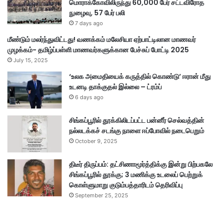
மொராக்கோவிலிருந்து 60,000 பேர் சட்டவிரோத
நுழைவு, 57 பேர் பலி
7 days ago
மீண்டும் மலர்ந்துவிட்டது! வணக்கம் மலேசியா ஏற்பாட்டிலான மாணவர்
முழக்கம்- தமிழ்ப்பள்ளி மாணவர்களுக்கான பேச்சுப் போட்டி 2025
July 15, 2025
‘உலக அமைதியைக் கருத்தில் கொண்டு’ ஈரான் மீது
உடனடி தாக்குதல் இல்லை – ட்ரம்ப்
6 days ago
சிங்கப்பூரில் தூக்கிலிடப்பட்ட பன்னீர் செல்வத்தின்
நல்லடக்கச் சடங்கு நாளை ஈப்போவில் நடைபெறும்
October 9, 2025
திடீர் திருப்பம்: தட்சிணாமூர்த்திக்கு இன்று பிற்பகலே
சிங்கப்பூரில் தூக்கு; 3 மணிக்கு உடலைப் பெற்றுக்
கொள்ளுமாறு குடும்பத்தாரிடம் தெரிவிப்பு
September 25, 2025