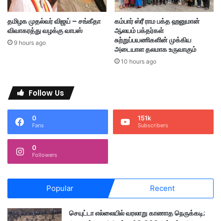
C
மா
தமிழக முதல்வர் விஜய் – சங்கீதா
கம்பார் ஸ்ரீ ராம பக்த ஹனுமான்
ண
விவாகரத்து வழக்கு வாபஸ்
ஆலயம் பக்தர்கள்
வ
சுற்றுப்பயணிகளின் முக்கிய
9 hours ago
ர்
அடையாள தலமாக உருவாகும்
க
10 hours ago
ளு
க்
கு
Follow Us
அ
னு
0
151k
ம
Fans
Subscribers
தி
0
Followers
Popular
Recent
செயுட்டா எல்லையில் வரலாறு காணாத நெருக்கடி;