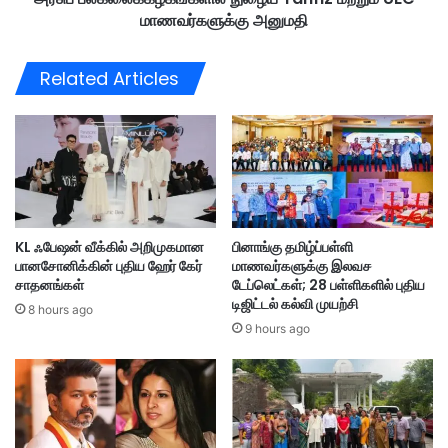
வ
மாணவர்களுக்கு அனுமதி
ழ
டி
க
க்
ங்
Related Articles
கை
க
—
ளி
கு
ல்
டி
நு
நு
ழை
ழை
ய
வு
T
த்
a
KL ஃபேஷன் வீக்கில் அறிமுகமான
பினாங்கு தமிழ்ப்பள்ளி
து
h
பானசோனிக்கின் புதிய ஹேர் கேர்
மாணவர்களுக்கு இலவச
றை
f
சாதனங்கள்
டேப்லெட்கள்; 28 பள்ளிகளில் புதிய
அ
i
டிஜிட்டல் கல்வி முயற்சி
தி
8 hours ago
z
9 hours ago
ர
ம
டி
ற்
ச்
று
சோ
ம்
த
U
னை
E