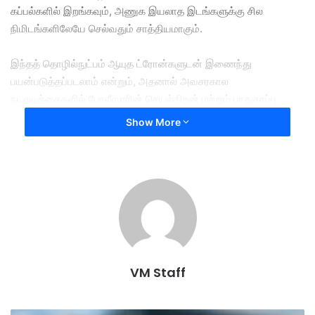
கப்பல்களில் இறங்கவும், அணுக இயலாத இடங்களுக்கு சில
நிமிடங்களிலேயே செல்வதும் சாத்தியமாகும்.
இந்தத் தொழில்நுட்பம் ஆயுத ட்ரோன்களுடன் இணைந்து
பயன்படுத்தப்படலாம் என்றும், அதனால் அவசரகால
நடவடிக்கைகளில் போலீஸாரின் செயல்திறன் மற்றும் பாதுகாப்பு
மேம்படும் என்றும் அதிகாரிகள் தெரிவித்துள்ளனர்.
Show More
இது குறித்து பேசிய உள்துறை அமைச்சர் கே. சண்முகம்,
“உலகளாவிய அச்சுறுத்தல்கள் அதிகரித்து வரும் நிலையில், இது
போலீஸ் துறையில் ஒரு பெரிய முன்னேற்றம்” எனக் கூறினார்.
இந்த ஜெட் உடைகள் சுமார் 35 கிலோ எடையுடையவை.
மணிக்கு 137 கிலோ மீட்டர் வேகத்தில் பறக்கக்கூடிய இவை, ஒரே
VM Staff
முறையில் 3 நிமிடங்கள் வரை இயங்கும் திறன் கொண்டவை.
என்றபோதிலும் பாதுகாப்பு மற்றும் சட்ட ரீதியான ஆய்வுகள் முடிந்த