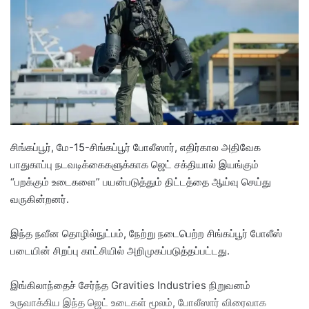
a
n
e
m
a
i
l
சிங்கப்பூர், மே-15-சிங்கப்பூர் போலீஸார், எதிர்கால அதிவேக
பாதுகாப்பு நடவடிக்கைகளுக்காக ஜெட் சக்தியால் இயங்கும்
“பறக்கும் உடைகளை” பயன்படுத்தும் திட்டத்தை ஆய்வு செய்து
வருகின்றனர்.
இந்த நவீன தொழில்நுட்பம், நேற்று நடைபெற்ற சிங்கப்பூர் போலீஸ்
படையின் சிறப்பு காட்சியில் அறிமுகப்படுத்தப்பட்டது.
இங்கிலாந்தைச் சேர்ந்த Gravities Industries நிறுவனம்
உருவாக்கிய இந்த ஜெட் உடைகள் மூலம், போலீஸார் விரைவாக