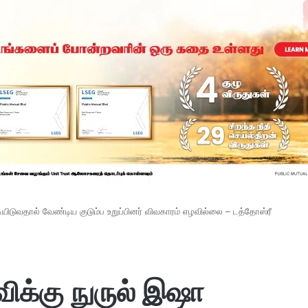
ிடுவதால் வேண்டிய குடும்ப உறுப்பினர் விவகாரம் எழவில்லை – டத்தோஸ்ரீ
க்கு நுருல் இஷா