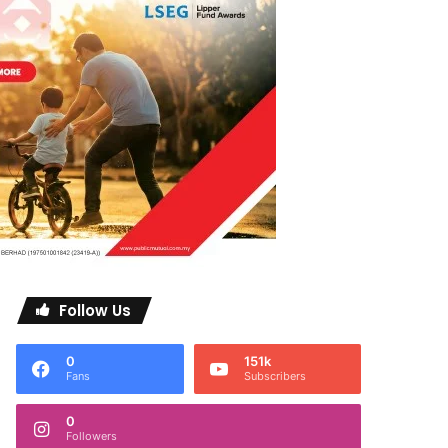
Follow Us
0
151k
Fans
Subscribers
0
Followers