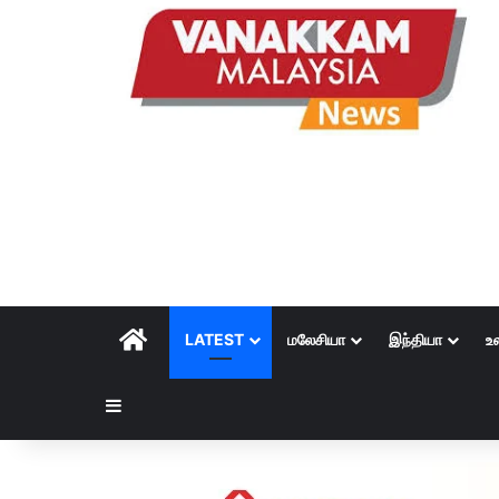
HOME
LATEST
மலேசியா
இந்தியா
உ
Sidebar