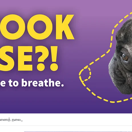
துணைத் தலைவர் பதவியிலிருந்து விலக கோரினார் நூருல் இஸ்ஸா; தற்காலிக ஓய்வு வழ