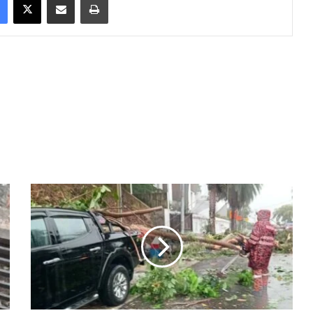
ப
ங்
சா
ரி
ல்
ப
ல
த்
த