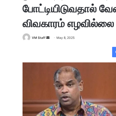
போட்டியிடுவதால் வேண்
விவகாரம் எழவில்லை
VM Staff
S
May 8, 2025
e
n
d
a
n
e
m
a
i
l