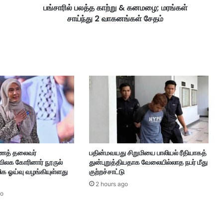
பங்சாரில் பலத்த காற்று & கனமழை; மரங்கள்
கா
சாய்ந்து 2 வாகனங்கள் சேதம்
ற்
று
&
க
ன
ம
ழை
;
ம
ர
ங்
க
ள்
ணைத் தலைவர்
பதின்மவயது சிறுமியை பாலியல் ரீதியாகத்
சா
 விலக கோரினார் நூருல்
துன்புறுத்தியதாக வேலையில்லாத நபர் மீது
ய்
க ஓய்வு வழங்கியுள்ளது
குற்றச்சாட்டு
ந்
2 hours ago
து
go
2
வா
க