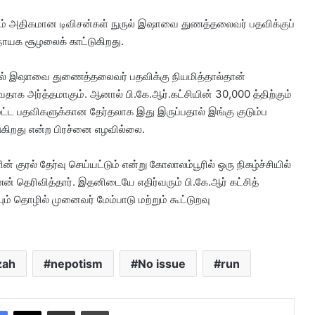
்கும் அதிகமான டிவிசன்கள் நுருல் இஷாவை துணத்தலைவர் பதவிக்குப்
னநாயக சூழலைக் காட்டுகிறது.
ுல் இஷாவை துணைத்தலைவர் பதவிக்கு நியமித்தால்தான்
வதாக அர்த்தமாகும். ஆனால் பி.கே.ஆர்.கட்சியின் 30,000 த்திற்கும்
ர்மட்ட பதவிகளுக்கான தேர்தலாக இது இருப்பதால் இங்கு குடும்ப
டுகிறது என்ற பிரச்னை எழவில்லை.
குரல் தேர்வு செய்யட்டும் என்று கோலாலம்பூரில் ஒரு நிகழ்ச்சியில்
தெரிவித்தார். இதனிடையே எதிர்வரும் பி.கே.ஆர் கட்சித்
ம் தொழில் முனைவர் மேம்பாடு மற்றும் கூட்டுறவு
zah
nepotism
No issue
run
Facebook
X
Share via Email
Print