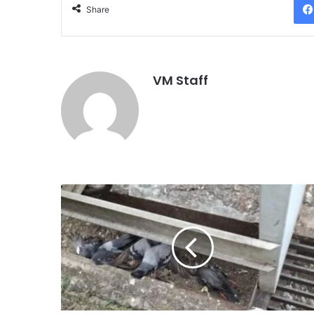
Share
VM Staff
ஈ
ப்
போ
வி
ல்
பு
றா
க்
க