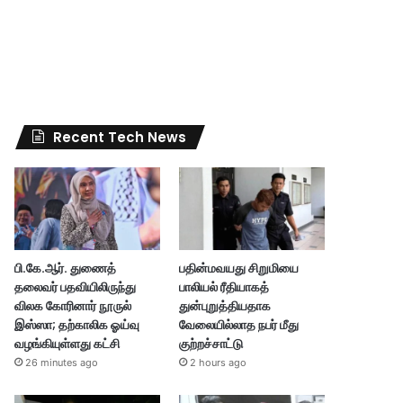
Recent Tech News
பி.கே.ஆர். துணைத்
பதின்மவயது சிறுமியை
தலைவர் பதவியிலிருந்து
பாலியல் ரீதியாகத்
விலக கோரினார் நூருல்
துன்புறுத்தியதாக
இஸ்ஸா; தற்காலிக ஓய்வு
வேலையில்லாத நபர் மீது
வழங்கியுள்ளது கட்சி
குற்றச்சாட்டு
26 minutes ago
2 hours ago