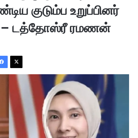
டிய குடும்ப உறுப்பினர்
 – டத்தோஸ்ரீ ரமணன்
Facebook
X