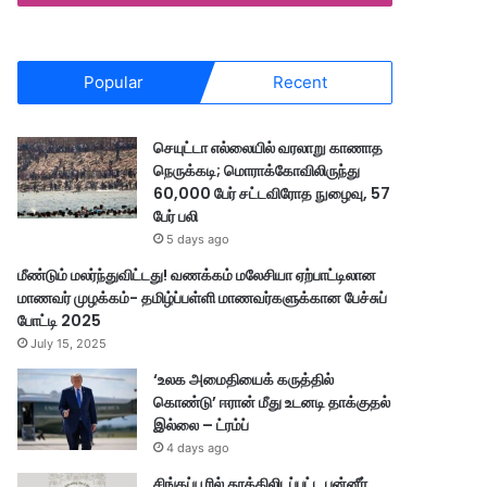
Popular
Recent
செயுட்டா எல்லையில் வரலாறு காணாத
நெருக்கடி; மொராக்கோவிலிருந்து
60,000 பேர் சட்டவிரோத நுழைவு, 57
பேர் பலி
5 days ago
மீண்டும் மலர்ந்துவிட்டது! வணக்கம் மலேசியா ஏற்பாட்டிலான
மாணவர் முழக்கம்- தமிழ்ப்பள்ளி மாணவர்களுக்கான பேச்சுப்
போட்டி 2025
July 15, 2025
‘உலக அமைதியைக் கருத்தில்
கொண்டு’ ஈரான் மீது உடனடி தாக்குதல்
இல்லை – ட்ரம்ப்
4 days ago
சிங்கப்பூரில் தூக்கிலிடப்பட்ட பன்னீர்