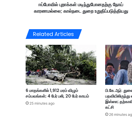
ஈப்போவில் புறாக்கள் மடிந்துபோனதற்கு நோய்
ள்
காரணமல்லை; கால்நடை துறை உறுதிப்படுத்தியது
ம
டி
ந்
து
Related Articles
போ
ன
த
ற்
கு
நோ
ய்
கா
ர
6 மாதங்களில் 1,912 மரம் விழும்
பி.கே.ஆர். து
ண
சம்பவங்கள்; 4 பேர் பலி, 20 பேர் காயம்
பதவியிலிருந்து
ம
இஸ்ஸா; தற்காலி
ல்
25 minutes ago
கட்சி
லை
26 minutes a
;
கா
ல்