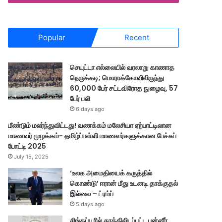
Popular
Recent
செயுட்டா எல்லையில் வரலாறு காணாத
நெருக்கடி; மொராக்கோவிலிருந்து
60,000 பேர் சட்டவிரோத நுழைவு, 57
பேர் பலி
6 days ago
மீண்டும் மலர்ந்துவிட்டது! வணக்கம் மலேசியா ஏற்பாட்டிலான
மாணவர் முழக்கம்- தமிழ்ப்பள்ளி மாணவர்களுக்கான பேச்சுப்
போட்டி 2025
July 15, 2025
‘உலக அமைதியைக் கருத்தில்
கொண்டு’ ஈரான் மீது உடனடி தாக்குதல்
இல்லை – ட்ரம்ப்
5 days ago
சிங்கப்பூரில் தூக்கிலிடப்பட்ட பன்னீர்