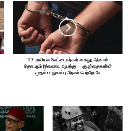
1
1
7
பா
லி
ய
ல்
வே
ட்
117 பாலியல் வேட்டையர்கள் கைது; ஆனால்
டை
தொடரும் இணைய ஆபத்து — குழந்தைகளின்
ய
ர்
முதல் பாதுகாப்பு அரண் பெற்றோரே
க
ள்
கை
து
;
ஆ
னா
ல்
தொ