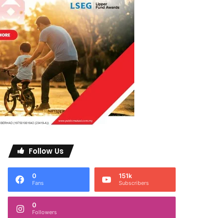
Follow Us
0
151k
Fans
Subscribers
0
Followers