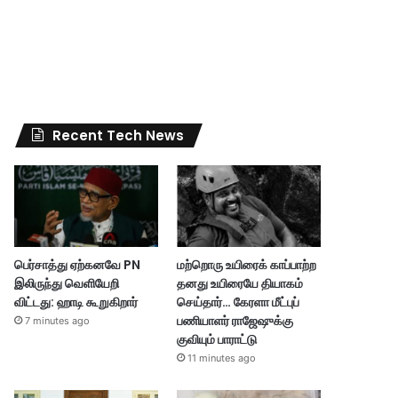
Recent Tech News
பெர்சாத்து ஏற்கனவே PN
மற்றொரு உயிரைக் காப்பாற்ற
இலிருந்து வெளியேறி
தனது உயிரையே தியாகம்
விட்டது: ஹாடி கூறுகிறார்
செய்தார்… கேரளா மீட்புப்
பணியாளர் ராஜேஷுக்கு
7 minutes ago
குவியும் பாராட்டு
11 minutes ago