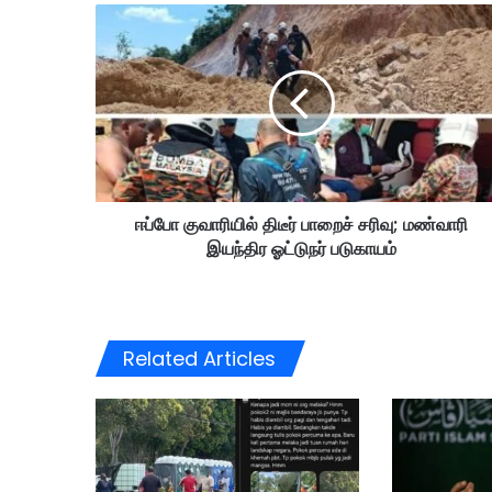
ஈ
ப்
போ
கு
வா
ரி
யி
ல்
தி
ஈப்போ குவாரியில் திடீர் பாறைச் சரிவு; மண்வாரி
டீ
இயந்திர ஓட்டுநர் படுகாயம்
ர்
பா
றை
ச்
ச
Related Articles
ரி
வு
;
ம
ண்
வா