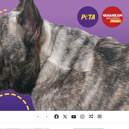
Facebook
X
YouTube
Instagram
Random Article
Sidebar