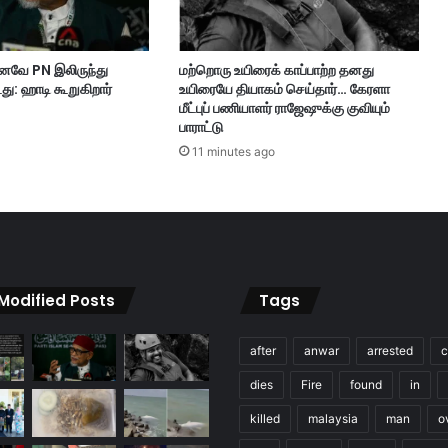
ட
ரு
ம்
கனவே PN இலிருந்து
மற்றொரு உயிரைக் காப்பாற்ற தனது
இ
து: ஹாடி கூறுகிறார்
உயிரையே தியாகம் செய்தார்… கேரளா
ணை
மீட்புப் பணியாளர் ராஜேஷுக்கு குவியும்
ய
பாராட்டு
ஆ
11 minutes ago
ப
த்
து
—
கு
ழ
ந்
 Modified Posts
Tags
தை
க
ளி
after
anwar
arrested
c
ன்
dies
Fire
found
in
மு
த
killed
malaysia
man
o
ல்