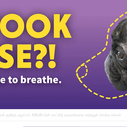
னவே PN இலிருந்து வெளியேறி விட்டது: ஹாடி கூறுகிறார்