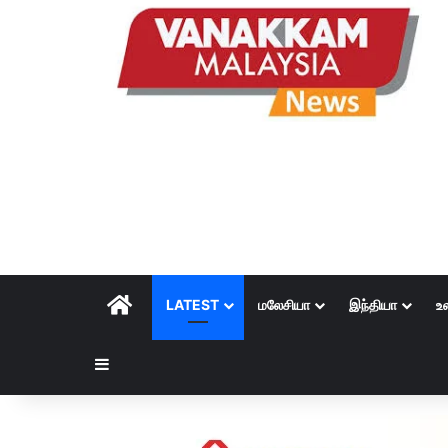
HOME
LATEST
மலேசியா
இந்தியா
உ
Sidebar