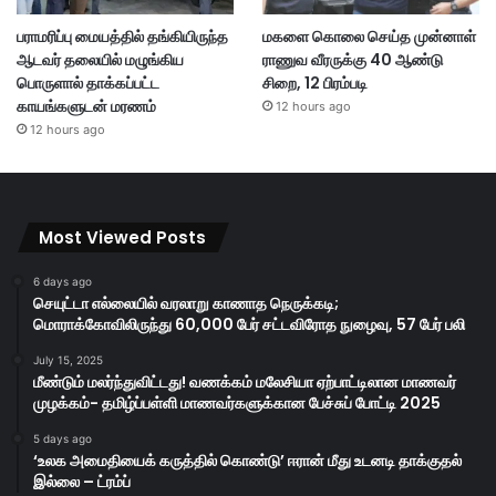
பராமரிப்பு மையத்தில் தங்கியிருந்த
மகளை கொலை செய்த முன்னாள்
ஆடவர் தலையில் மழுங்கிய
ராணுவ வீரருக்கு 40 ஆண்டு
பொருளால் தாக்கப்பட்ட
சிறை, 12 பிரம்படி
காயங்களுடன் மரணம்
12 hours ago
12 hours ago
Most Viewed Posts
6 days ago
செயுட்டா எல்லையில் வரலாறு காணாத நெருக்கடி;
மொராக்கோவிலிருந்து 60,000 பேர் சட்டவிரோத நுழைவு, 57 பேர் பலி
July 15, 2025
மீண்டும் மலர்ந்துவிட்டது! வணக்கம் மலேசியா ஏற்பாட்டிலான மாணவர்
முழக்கம்- தமிழ்ப்பள்ளி மாணவர்களுக்கான பேச்சுப் போட்டி 2025
5 days ago
‘உலக அமைதியைக் கருத்தில் கொண்டு’ ஈரான் மீது உடனடி தாக்குதல்
இல்லை – ட்ரம்ப்