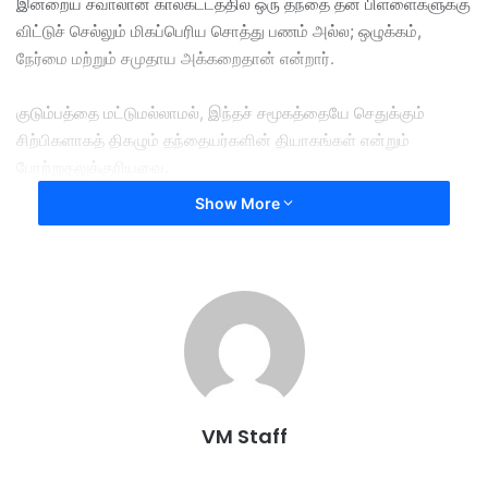
இன்றைய சவாலான காலகட்டத்தில் ஒரு தந்தை தன் பிள்ளைகளுக்கு
விட்டுச் செல்லும் மிகப்பெரிய சொத்து பணம் அல்ல; ஒழுக்கம்,
நேர்மை மற்றும் சமுதாய அக்கறைதான் என்றார்.
குடும்பத்தை மட்டுமல்லாமல், இந்தச் சமூகத்தையே செதுக்கும்
சிற்பிகளாகத் திகழும் தந்தையர்களின் தியாகங்கள் என்றும்
போற்றுதலுக்குரியவை.
Show More
இந்நிலையில் அனைத்துத் தந்தையர்களும் தங்கள் குடும்பத்தின்
வெற்றிக்குத் தொடர்ந்து உந்துசக்தியாக விளங்க வேண்டும் எனத்
தனது மனமார்ந்த வாழ்த்துகளை விக்னேஸ்வரன் தெரிவித்துக்
கொண்டார்.
behind their children’s dreams
fathers
unsung heroes
Vigneswaran
VM Staff