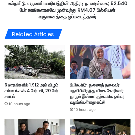
உ
உள்நாட்டு வருவாய் வாரியத்தின் அதிரடி நடவடிக்கை; 52,540
வா
ட்
பேர் தாங்களாகவே முன்வந்து RM4.07 பில்லியன்
ரி
ப
ய
வருமானத்தை ஒப்படைத்தனர்
ட
த்
2
தி
Related Articles
0
ன்
பே
அ
ர்
தி
சி
ர
க்
டி
கி
ந
ன
ட
ர்
வ
6 மாதங்களில் 1,912 மரம் விழும்
பி.கே.ஆர். துணைத் தலைவர்
,
டி
சம்பவங்கள்; 4 பேர் பலி, 20 பேர்
பதவியிலிருந்து விலக கோரினார்
பா
க்
காயம்
நூருல் இஸ்ஸா; தற்காலிக ஓய்வு
ல
கை
வழங்கியுள்ளது கட்சி
ம்
10 hours ago
;
10 hours ago
ச
5
ரி
2
ந்
,
த
5