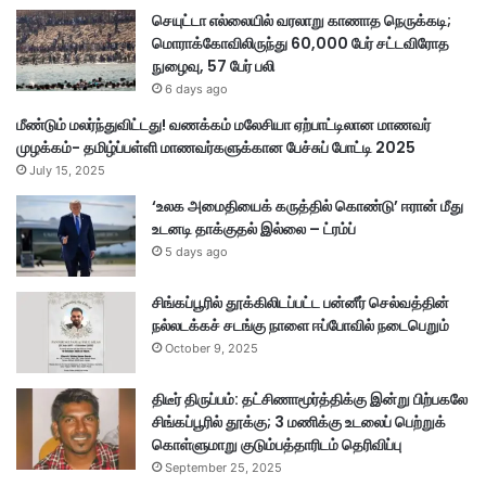
ல்
செயுட்டா எல்லையில் வரலாறு காணாத நெருக்கடி;
லி
மொராக்கோவிலிருந்து 60,000 பேர் சட்டவிரோத
ய
நுழைவு, 57 பேர் பலி
ன்
6 days ago
வ
மீண்டும் மலர்ந்துவிட்டது! வணக்கம் மலேசியா ஏற்பாட்டிலான மாணவர்
ரு
முழக்கம்- தமிழ்ப்பள்ளி மாணவர்களுக்கான பேச்சுப் போட்டி 2025
மா
July 15, 2025
ன
த்
‘உலக அமைதியைக் கருத்தில் கொண்டு’ ஈரான் மீது
தை
உடனடி தாக்குதல் இல்லை – ட்ரம்ப்
ஒ
5 days ago
ப்
ப
சிங்கப்பூரில் தூக்கிலிடப்பட்ட பன்னீர் செல்வத்தின்
டை
நல்லடக்கச் சடங்கு நாளை ஈப்போவில் நடைபெறும்
த்
October 9, 2025
த
ன
திடீர் திருப்பம்: தட்சிணாமூர்த்திக்கு இன்று பிற்பகலே
ர்
சிங்கப்பூரில் தூக்கு; 3 மணிக்கு உடலைப் பெற்றுக்
கொள்ளுமாறு குடும்பத்தாரிடம் தெரிவிப்பு
September 25, 2025