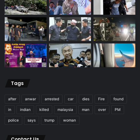
Tags
after
anwar
arrested
car
dies
Fire
found
in
indian
killed
malaysia
man
over
PM
police
says
trump
woman
Contact Us