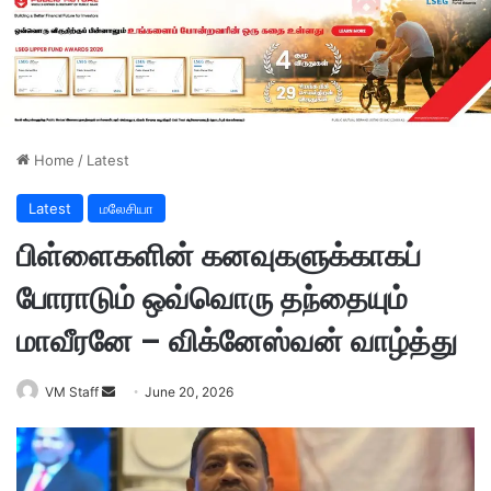
Home
/
Latest
Latest
மலேசியா
பிள்ளைகளின் கனவுகளுக்காகப்
போராடும் ஒவ்வொரு தந்தையும்
மாவீரனே – விக்னேஸ்வன் வாழ்த்து
VM Staff
S
June 20, 2026
e
n
d