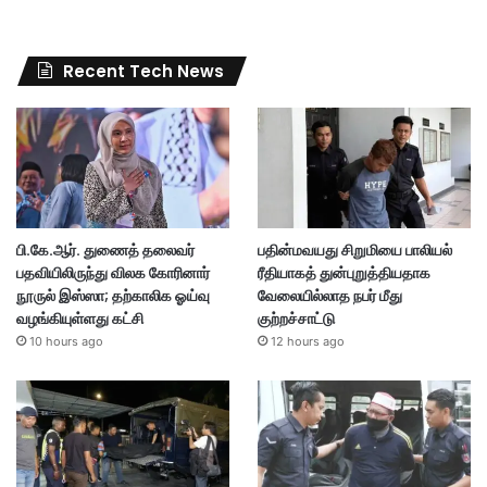
Recent Tech News
பி.கே.ஆர். துணைத் தலைவர்
பதின்மவயது சிறுமியை பாலியல்
பதவியிலிருந்து விலக கோரினார்
ரீதியாகத் துன்புறுத்தியதாக
நூருல் இஸ்ஸா; தற்காலிக ஓய்வு
வேலையில்லாத நபர் மீது
வழங்கியுள்ளது கட்சி
குற்றச்சாட்டு
10 hours ago
12 hours ago