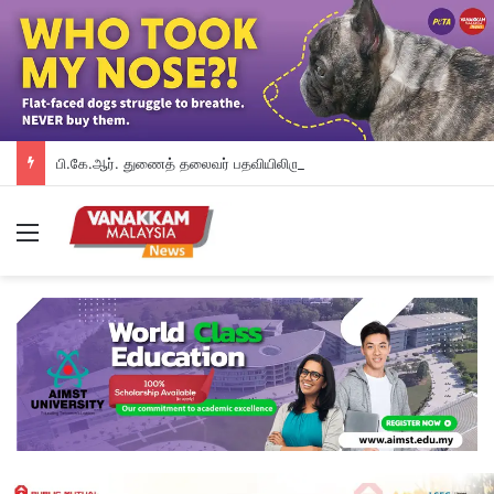
பி.கே.ஆர். துணைத் தலைவர் பதவியிலிருந்து விலக கோரினார் நூருல் இஸ்ஸா; தற்காலிக ஓய்வு வழங்கியுள்ளது கட்சி
Menu