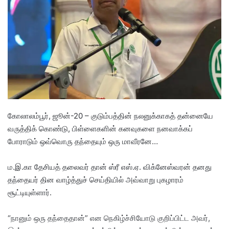
a
n
e
m
a
i
l
கோலாலம்பூர், ஜூன்-20 – குடும்பத்தின் நலனுக்காகத் தன்னையே
வருத்திக் கொண்டு, பிள்ளைகளின் கனவுகளை நனவாக்கப்
போராடும் ஒவ்வொரு தந்தையும் ஒரு மாவீரனே…
ம.இ.கா தேசியத் தலைவர் தான் ஸ்ரீ எஸ்.ஏ. விக்னேஸ்வரன் தனது
தந்தையர் தின வாழ்த்துச் செய்தியில் அவ்வாறு புகழாரம்
சூட்டியுள்ளார்.
“​நானும் ஒரு தந்தைதான்” என நெகிழ்ச்சியோடு குறிப்பிட்ட அவர்,