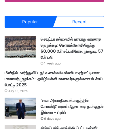
Popular
Recent
செயுட்டா எல்லையில் வரலாறு காணாத
நெருக்கடி; மொராக்கோவிலிருந்து
60,000 பேர் சட்டவிரோத நுழைவு, 57
பேர் பலி
1 week ago
மீண்டும் மலர்ந்துவிட்டது! வணக்கம் மலேசியா ஏற்பாட்டிலான
மாணவர் முழக்கம்- தமிழ்ப்பள்ளி மாணவர்களுக்கான பேச்சுப்
போட்டி 2025
July 15, 2025
‘உலக அமைதியைக் கருத்தில்
கொண்டு’ ஈரான் மீது உடனடி தாக்குதல்
இல்லை – ட்ரம்ப்
6 days ago
சிங்கப்பூரில் தூக்கிலிடப்பட்ட பன்னீர்