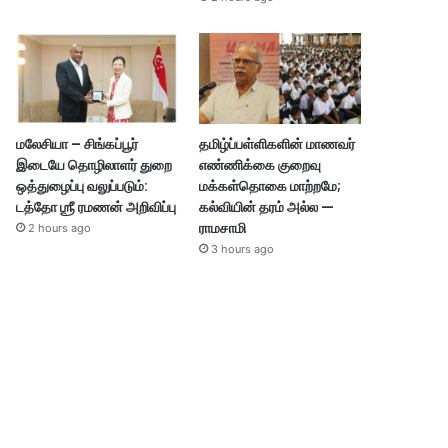
மலேசியா – சிங்கப்பூர்
தமிழ்ப்பள்ளிகளின் மாணவர்
இடையே தொழிலாளர் துறை
எண்ணிக்கை குறைவு
ஒத்துழைப்பு வலுப்படும்:
மக்கள்தொகை மாற்றமே;
டத்தோ ஶ்ரீ ரமணன் அறிவிப்பு
கல்வியின் தரம் அல்ல —
ராமசாமி
2 hours ago
3 hours ago