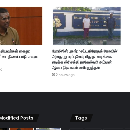
க
ளை
மு
ட
க்
க
க்
கோ
்தியவர்கள் கைது:
போலீஸிஸ் புகார்: ‘சட்டவிரோதக் கோவில்’
ரு
்டை நிலைப்பாடு; சாடிய
அவதூறு பரப்புவோர் மீது நடவடிக்கை
ம்
எடுக்க ஸ்ரீ சக்தி நாகேஸ்வரி அம்மன்
வி
ஆலய நிர்வாகம் வலியுறுத்தல்
go
ண்
2 hours ago
ண
ப்
ப
ம்
இ
ன்
னு
 Modified Posts
Tags
ம்
கி