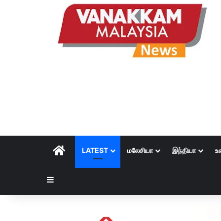
HOME
LATEST
மலேசியா
இந்தியா
உ
Sidebar