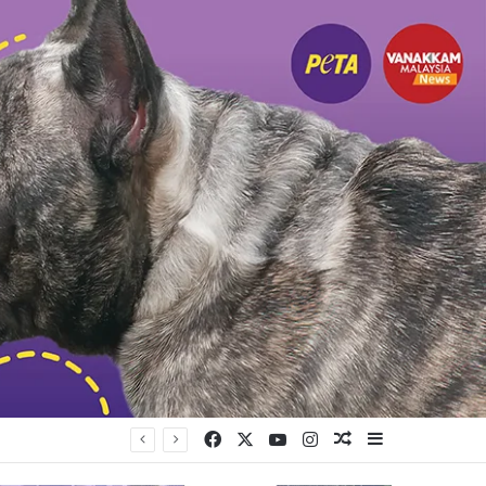
Facebook
X
YouTube
Instagram
Random Article
Sidebar