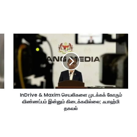
I
n
D
r
i
v
e
&
M
InDrive & Maxim செயலிகளை முடக்கக் கோரும்
a
விண்ணப்பம் இன்னும் கிடைக்கவில்லை; ஃபாஹ்மி
x
i
தகவல்
m
செ
ய
லி