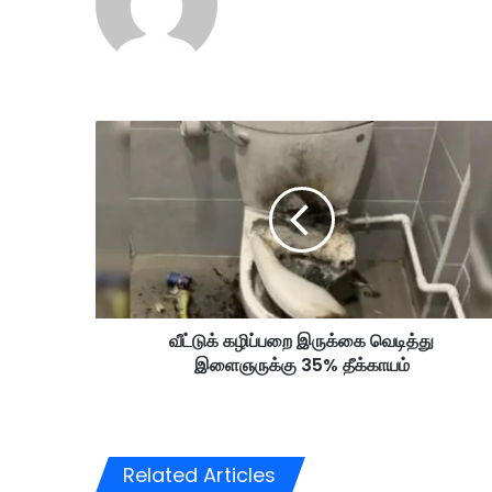
வீ
ட்
டு
க்
க
ழி
ப்
ப
றை
வீட்டுக் கழிப்பறை இருக்கை வெடித்து
இ
இளைஞருக்கு 35% தீக்காயம்
ரு
க்
கை
வெ
டி
Related Articles
த்