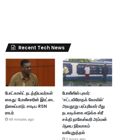
Recent Tech News
போட்காஸ்ட் நடத்தியவர்கள்
போலீஸிஸ் புகார்:
கைது: போலீஸாரின் இரட்டை
‘சட்டவிரோதக் கோவில்’
நிலைப்பாடு; சாடிய RSN
அவதூறு பரப்புவோர் மீது
ராயர்
நடவடிக்கை எடுக்க ஸ்ரீ
சக்தி நாகேஸ்வரி அம்மன்
49 minutes ago
ஆலய நிர்வாகம்
வலியுறுத்தல்
2 hours ago