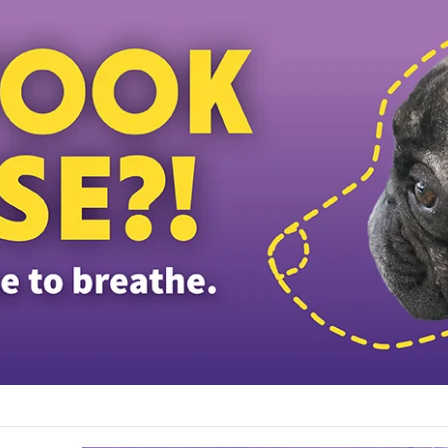
டத்தியவர்கள் கைது: போலீஸாரின் இரட்டை நிலைப்பாடு; சாடிய RSN ராயர்