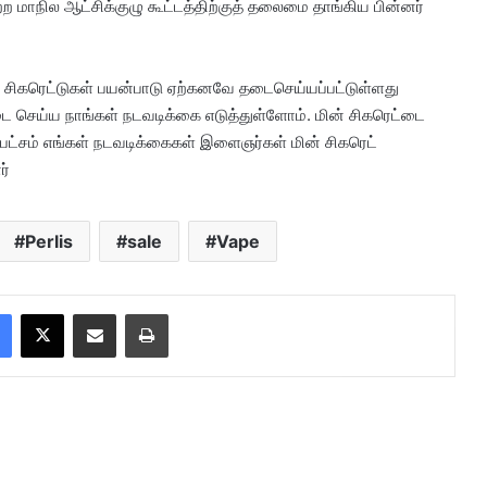
 மாநில ஆட்சிக்குழு கூட்டத்திற்குத் தலைமை தாங்கிய பின்னர்
் சிகரெட்டுகள் பயன்பாடு ஏற்கனவே தடைசெய்யப்பட்டுள்ளது
ை செய்ய நாங்கள் நடவடிக்கை எடுத்துள்ளோம். மின் சிகரெட்டை
்தபட்சம் எங்கள் நடவடிக்கைகள் இளைஞர்கள் மின் சிகரெட்
ர்
Perlis
sale
Vape
Facebook
X
Share via Email
Print