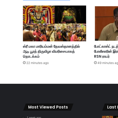
து
இ
ளை
ஞ
ரு
க்
கு
3
ஸ்ரீ மகா மாரியம்மன் தேவஸ்தானத்தில்
போட்காஸ்ட் நடத
5
ஆடி பூரத் திருவிழா விமரிசையாகத்
போலீஸாரின் இரட
%
தொடக்கம்
RSN ராயர்
தீ
22 minutes ago
49 minutes a
க்
கா
ய
ம்
Most Viewed Posts
Last
1 week ago