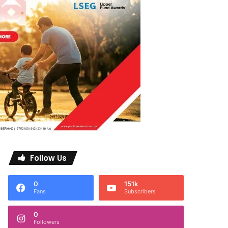
Follow Us
0
151k
Fans
Subscribers
0
Followers