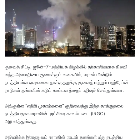
a
n
e
m
a
i
l
குவைத் சிட்டி, ஜூன்-7-மத்தியக் கிழக்கில் தற்காலிகமாக நிலவி
வந்த அமைதியை குலைக்கும் வகையில், ஈரான் மீண்டும்
நடத்தியுள்ள ஏவுகணை தாக்குதலுக்கு குவைத் மற்றும் பஹ்ரேய்ன்
நாடுகள் தங்களின் கடும் கண்டனத்தைப் பதிவுச் செய்துள்ளன.
அங்கு​ள்ள “எதிரி முகாம்களை” குறிவைத்து இந்த தாக்குதலை
நடத்தியதாக ஈரானின் புரட்சிகர காவல் படை (IRGC)
அறிவித்துள்ளது.
அமெரிக்க இராணுவம் ஈரானின் ராடார் தளங்கள் மீது நடத்திய