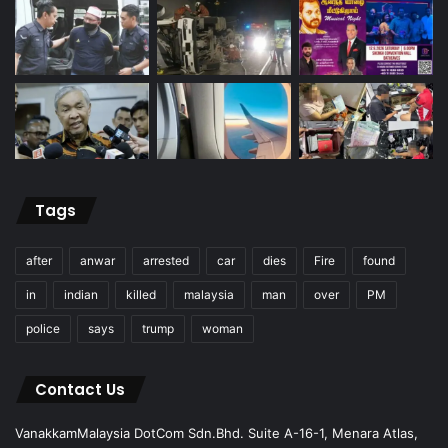
Tags
after
anwar
arrested
car
dies
Fire
found
in
indian
killed
malaysia
man
over
PM
police
says
trump
woman
Contact Us
VanakkamMalaysia DotCom Sdn.Bhd. Suite A-16-1, Menara Atlas,