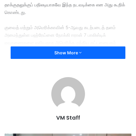
தாக்குதலுக்குப் பதிலடியாகவே இந்த நடவடிக்கை என அது கூறிக்
கொண்டது.
குவைத் மற்றும் அமெரிக்காவின் 5-ஆவது கடற்படைத் தளம்
அமைந்துள்ள பஹ்ரேய்னை நோக்கி ஈரான் 7 பாலிஸ்டிக்
ஏவுகணைகளை ஏவியதாக அமெரிக்க மத்திய கட்டளையகம்
(CENTCOM) உறுதிப்படுத்தியது.
Show More
​இத்தாக்குதல் நாட்டின் இறையாண்மையை சீண்டும் “ஆபத்தான
எல்லை மீறல்” என்றும், மக்களின் உயிருக்கு விடப்பட்ட நேரடி மிரட்டல்
என்றும் குவைத் வெளியுறவு அமைச்சு சாடியது.
பஹ்ரேய்னும் இதனை ‘வெளிப்படையான ஆக்கிரமிப்பு’ என
கண்டித்தது.
VM Staff
​அமெரிக்கா-ஈரான் இடையேயான தற்காலிக போர் நிறுத்த
பேச்சுவார்த்தை முட்டுக்கட்டையை எட்டியுள்ள நிலையில், இப்புதிய
ஏவுகணை வீச்சு வளைகுடா பகுதியில் மீண்டும் பெரும் போர்ப்