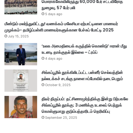
மொராக்கோவிலிருந்து 60,000 பேர் சட்டவிரோத
நுழைவு, 57 பேர் பலி
5 days ago
மீண்டும் மலர்ந்துவிட்டது! வணக்கம் மலேசியா ஏற்பாட்டிலான மாணவர்
முழக்கம்- தமிழ்ப்பள்ளி மாணவர்களுக்கான பேச்சுப் போட்டி 2025
July 15, 2025
‘உலக அமைதியைக் கருத்தில் கொண்டு’ ஈரான் மீது
உடனடி தாக்குதல் இல்லை – ட்ரம்ப்
4 days ago
சிங்கப்பூரில் தூக்கிலிடப்பட்ட பன்னீர் செல்வத்தின்
நல்லடக்கச் சடங்கு நாளை ஈப்போவில் நடைபெறும்
October 9, 2025
திடீர் திருப்பம்: தட்சிணாமூர்த்திக்கு இன்று பிற்பகலே
சிங்கப்பூரில் தூக்கு; 3 மணிக்கு உடலைப் பெற்றுக்
கொள்ளுமாறு குடும்பத்தாரிடம் தெரிவிப்பு
September 25, 2025