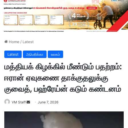
Home
/
Latest
Latest
அமெரிக்கா
உலகம்
மத்தியக் கிழக்கில் மீண்டும் பதற்றம்:
ஈரான் ஏவுகணை தாக்குதலுக்கு
குவைத், பஹ்ரேய்ன் கடும் கண்டனம்
VM Staff
S
June 7, 2026
e
n
d