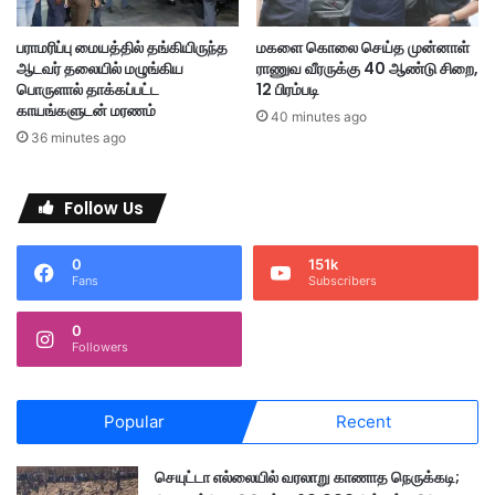
னி
த
பராமரிப்பு மையத்தில் தங்கியிருந்த
மகளை கொலை செய்த முன்னாள்
னை
ஆடவர் தலையில் மழுங்கிய
ராணுவ வீரருக்கு 40 ஆண்டு சிறை,
ச்
பொருளால் தாக்கப்பட்ட
12 பிரம்படி
ச
காயங்களுடன் மரணம்
40 minutes ago
ந்
36 minutes ago
தி
த்
த
Follow Us
தா
க
0
151k
த
Fans
Subscribers
க
வ
0
ல்
Followers
Popular
Recent
செயுட்டா எல்லையில் வரலாறு காணாத நெருக்கடி;