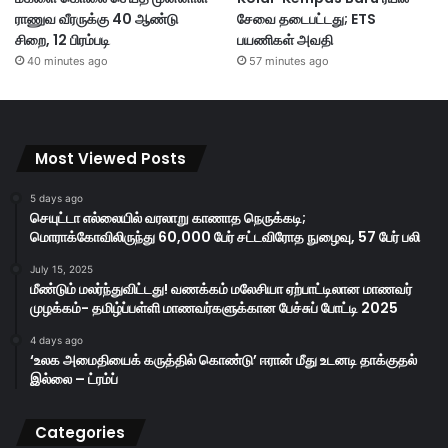
ராணுவ வீரருக்கு 40 ஆண்டு
சேவை தடைபட்டது; ETS
சிறை, 12 பிரம்படி
பயணிகள் அவதி
40 minutes ago
57 minutes ago
Most Viewed Posts
5 days ago
செயுட்டா எல்லையில் வரலாறு காணாத நெருக்கடி;
மொராக்கோவிலிருந்து 60,000 பேர் சட்டவிரோத நுழைவு, 57 பேர் பலி
July 15, 2025
மீண்டும் மலர்ந்துவிட்டது! வணக்கம் மலேசியா ஏற்பாட்டிலான மாணவர்
முழக்கம்- தமிழ்ப்பள்ளி மாணவர்களுக்கான பேச்சுப் போட்டி 2025
4 days ago
‘உலக அமைதியைக் கருத்தில் கொண்டு’ ஈரான் மீது உடனடி தாக்குதல்
இல்லை – ட்ரம்ப்
Categories