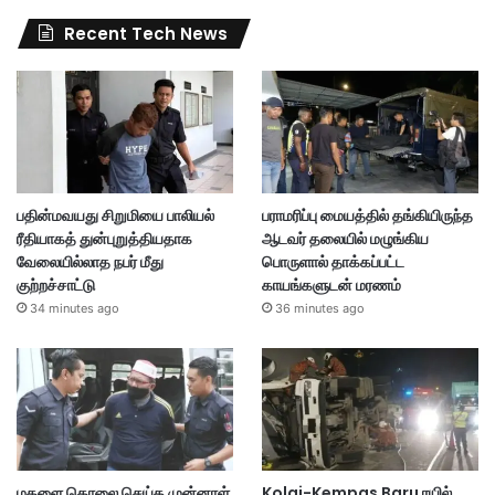
Recent Tech News
பதின்மவயது சிறுமியை பாலியல்
பராமரிப்பு மையத்தில் தங்கியிருந்த
ரீதியாகத் துன்புறுத்தியதாக
ஆடவர் தலையில் மழுங்கிய
வேலையில்லாத நபர் மீது
பொருளால் தாக்கப்பட்ட
குற்றச்சாட்டு
காயங்களுடன் மரணம்
34 minutes ago
36 minutes ago
மகளை கொலை செய்த முன்னாள்
Kolai-Kempas Baru ரயில்