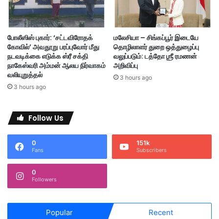
உ
வ
ரு
ர்
க்
ப
க
ரி
போலீஸிஸ் புகார்: ‘சட்டவிரோதக்
மலேசியா – சிங்கப்பூர் இடையே
மா
தா
கோவில்’ அவதூறு பரப்புவோர் மீது
தொழிலாளர் துறை ஒத்துழைப்பு
ன
ப
நடவடிக்கை எடுக்க ஸ்ரீ சக்தி
வலுப்படும்: டத்தோ ஶ்ரீ ரமணன்
வா
உ
நாகேஸ்வரி அம்மன் ஆலய நிர்வாகம்
அறிவிப்பு
ழ்
யி
வலியுறுத்தல்
3 hours ago
த்
ரி
3 hours ago
து
ழ
ப்
பு
Follow Us
0
151k
Fans
Subscribers
0
Followers
Popular
Recent