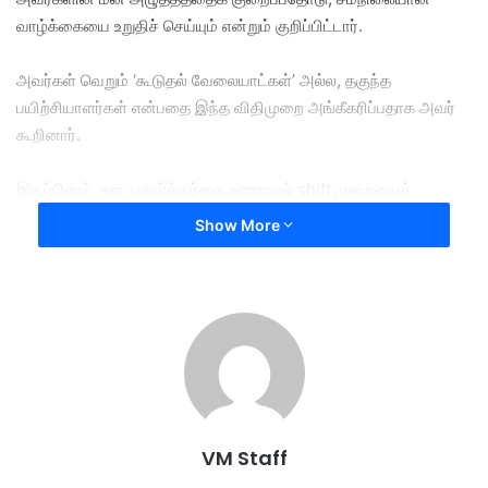
வாழ்க்கையை உறுதிச் செய்யும் என்றும் குறிப்பிட்டார்.
அவர்கள் வெறும் ‘கூடுதல் வேலையாட்கள்’ அல்ல, தகுந்த
பயிற்சியாளர்கள் என்பதை இந்த விதிமுறை அங்கீகரிப்பதாக அவர்
கூறினார்.
இருப்பினும், கள யதார்த்தத்தை உணராமல் shift முறையைக்
கட்டாயமாக்குவது, அனுபவம் வாய்ந்த மருத்துவர்கள் மீது அதிக
Show More
பணிச்சுமையை ஏற்படுத்தும் என லிங்கேஷ் எச்சரித்தார்.
மேலும், கற்றலில் தொடர்ச்சி இருக்க வேண்டும் என்றால், மீண்டும்
பழைய On-call முறையை அமுல்படுத்துவது குறித்து அரசாங்கம்
பரிசீலிக்க வேண்டும் என அவர் வலியுறுத்தினார்.
மருத்துவப் பயிற்சி முறையானது e-log book எனும் வெறும்
டிஜிட்டல் ஆவணத்தோடு நின்றுவிடாமல், உண்மையான மருத்துவத்
VM Staff
திறனை அடிப்படையாகக் கொண்டிருக்க வேண்டும்.