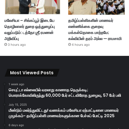
மலேசியா – சிங்கப்பூர் இடையே
தமிழ்ப்பள்ளிகளின் மாணவர்
தொழிலாளர் துறை ஒத்துழைப்பு
எண்ணிக்கை குறைவு
வலுப்படும்: டத்தோ ஶ்ரீ ரமணன்
மக்கள்தொகை மாற்றமே;
அறிவிப்பு
கல்வியின் தரம் அல்ல — ராமசாமி
3 hours ago
4 hours ago
Most Viewed Posts
1 week ago
செயுட்டா எல்லையில் வரலாறு காணாத நெருக்கடி;
மொராக்கோவிலிருந்து 60,000 பேர் சட்டவிரோத நுழைவு, 57 பேர் பலி
July 15, 2025
மீண்டும் மலர்ந்துவிட்டது! வணக்கம் மலேசியா ஏற்பாட்டிலான மாணவர்
முழக்கம்- தமிழ்ப்பள்ளி மாணவர்களுக்கான பேச்சுப் போட்டி 2025
6 days ago