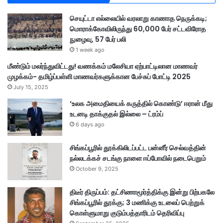
செயுட்டா எல்லையில் வரலாறு காணாத நெருக்கடி;
மொராக்கோவிலிருந்து 60,000 பேர் சட்டவிரோத
நுழைவு, 57 பேர் பலி
1 week ago
மீண்டும் மலர்ந்துவிட்டது! வணக்கம் மலேசியா ஏற்பாட்டிலான மாணவர்
முழக்கம்- தமிழ்ப்பள்ளி மாணவர்களுக்கான பேச்சுப் போட்டி 2025
July 15, 2025
‘உலக அமைதியைக் கருத்தில் கொண்டு’ ஈரான் மீது
உடனடி தாக்குதல் இல்லை – ட்ரம்ப்
6 days ago
சிங்கப்பூரில் தூக்கிலிடப்பட்ட பன்னீர் செல்வத்தின்
நல்லடக்கச் சடங்கு நாளை ஈப்போவில் நடைபெறும்
October 9, 2025
திடீர் திருப்பம்: தட்சிணாமூர்த்திக்கு இன்று பிற்பகலே
சிங்கப்பூரில் தூக்கு; 3 மணிக்கு உடலைப் பெற்றுக்
கொள்ளுமாறு குடும்பத்தாரிடம் தெரிவிப்பு