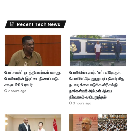
Recent Tech News
போட்காஸ்ட் நடத்தியவர்கள் கைது:
போலீஸிஸ் புகார்: ‘சட்டவிரோதக்
போலீஸாரின் இரட்டை நிலைப்பாடு;
கோவில்’ அவதூறு பரப்புவோர் மீது
சாடிய RSN ராயர்
நடவடிக்கை எடுக்க ஸ்ரீ சக்தி
நாகேஸ்வரி அம்மன் ஆலய
2 hours ago
நிர்வாகம் வலியுறுத்தல்
3 hours ago