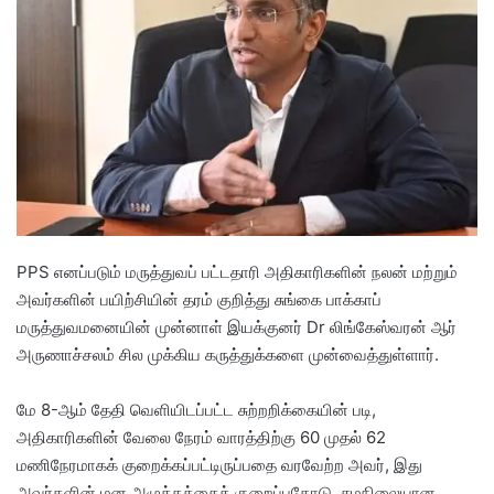
n
e
m
a
i
l
PPS எனப்படும் மருத்துவப் பட்டதாரி அதிகாரிகளின் நலன் மற்றும்
அவர்களின் பயிற்சியின் தரம் குறித்து சுங்கை பாக்காப்
மருத்துவமனையின் முன்னாள் இயக்குனர் Dr லிங்கேஸ்வரன் ஆர்
அருணாச்சலம் சில முக்கிய கருத்துக்களை முன்வைத்துள்ளார்.
மே 8-ஆம் தேதி வெளியிடப்பட்ட சுற்றறிக்கையின் படி,
அதிகாரிகளின் வேலை நேரம் வாரத்திற்கு 60 முதல் 62
மணிநேரமாகக் குறைக்கப்பட்டிருப்பதை வரவேற்ற அவர், இது
அவர்களின் மன அழுத்தத்தைக் குறைப்பதோடு, சமநிலையான