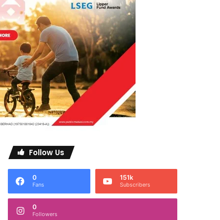
Follow Us
0
151k
Fans
Subscribers
0
Followers