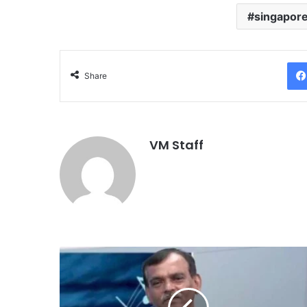
singapor
Share
VM Staff
தே
சி
ய
க்