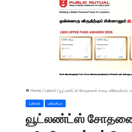
Home
/
Latest
/
வூட்லண்ட்ஸ் சோதனைச் சாவடி விரிவாக்கம்; மல
Latest
மலேசியா
வூட்லண்ட்ஸ் சோதனைச