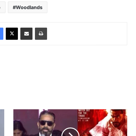
e
Woodlands
Facebook
X
Share via Email
Print
க
ன்
ன
ட