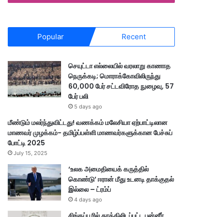
Popular
Recent
செயுட்டா எல்லையில் வரலாறு காணாத
நெருக்கடி; மொராக்கோவிலிருந்து
60,000 பேர் சட்டவிரோத நுழைவு, 57
பேர் பலி
5 days ago
மீண்டும் மலர்ந்துவிட்டது! வணக்கம் மலேசியா ஏற்பாட்டிலான
மாணவர் முழக்கம்- தமிழ்ப்பள்ளி மாணவர்களுக்கான பேச்சுப்
போட்டி 2025
July 15, 2025
‘உலக அமைதியைக் கருத்தில்
கொண்டு’ ஈரான் மீது உடனடி தாக்குதல்
இல்லை – ட்ரம்ப்
4 days ago
சிங்கப்பூரில் தூக்கிலிடப்பட்ட பன்னீர்