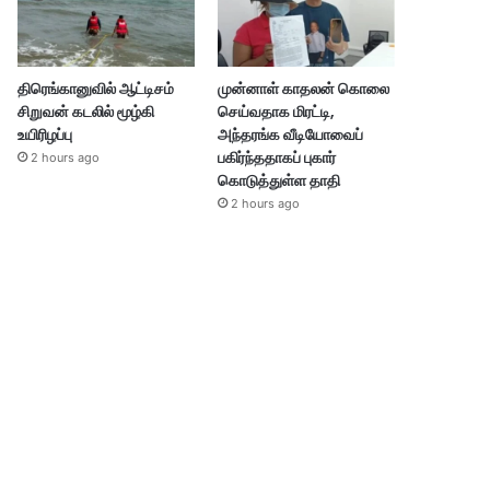
திரெங்கானுவில் ஆட்டிசம்
முன்னாள் காதலன் கொலை
சிறுவன் கடலில் மூழ்கி
செய்வதாக மிரட்டி,
உயிரிழப்பு
அந்தரங்க வீடியோவைப்
பகிர்ந்ததாகப் புகார்
2 hours ago
கொடுத்துள்ள தாதி
2 hours ago