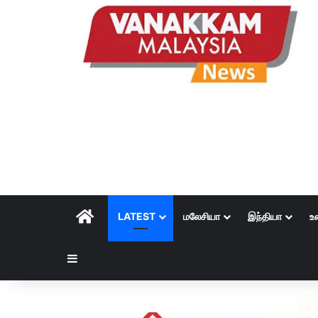
HOME
LATEST
மலேசியா
இந்தியா
உ
Sidebar