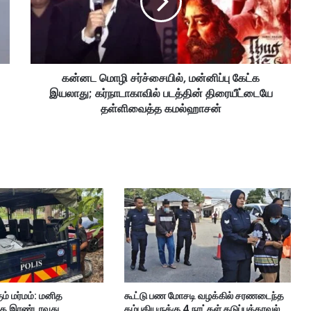
மொ
ழி
ச
ர்
ச்
கன்னட மொழி சர்ச்சையில், மன்னிப்பு கேட்க
சை
இயலாது; கர்நாடாகாவில் படத்தின் திரையீட்டையே
யி
ல்
தள்ளிவைத்த கமல்ஹாசன்
,
ம
ன்
னி
ப்
பு
கே
ட்
க
இ
ய
லா
கும் மர்மம்: மனித
கூட்டு பண மோசடி வழக்கில் சரணடைந்த
து
ுந்த இரண்டாவது
தம்பதியருக்கு 4 நாட்கள் தடுப்புக்காவல்
;