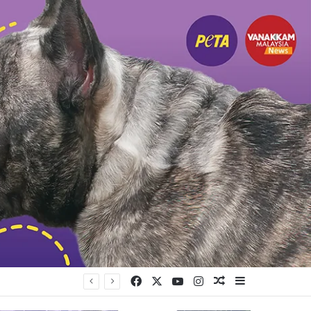
Facebook
X
YouTube
Instagram
Random Article
Sidebar