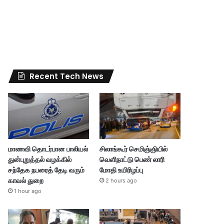
Recent Tech News
மாணவி தொடர்பான பாலியல்
சிலாங்கூர் செமிஞ்ஞியில்
துன்புறுத்தல் வழக்கில்
வெளிநாட்டு பெண் லாரி
சந்தேக நபரைத் தேடி வரும்
மோதி உயிரிழப்பு
காவல் துறை
2 hours ago
1 hour ago