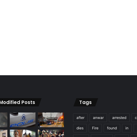
 Modified Posts
Tags
after
anwar
arrested
c
dies
Fire
found
in