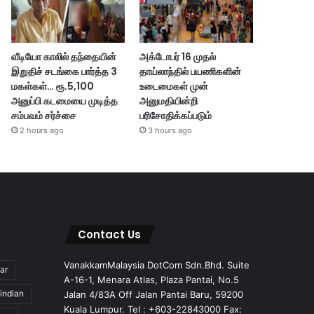
வீடியோ காலில் தந்தையின்
அக்டோபர் 16 முதல்
இறுதிச் சடங்கை பார்த்த 3
தாய்லாந்தில் பயணிகளின்
மகள்கள்… ரூ.5,100
உடைமைகள் முன்
அனுப்பி கடமையை முடித்த
அனுமதியின்றி
சம்பவம் சர்ச்சை
பரிசோதிக்கப்படும்
2 hours ago
3 hours ago
Contact Us
VanakkamMalaysia DotCom Sdn.Bhd. Suite
ar
A-16-1, Menara Atlas, Plaza Pantai, No.5
indian
Jalan 4/83A Off Jalan Pantai Baru, 59200
Kuala Lumpur. Tel : +603-22843000 Fax: