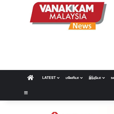
HOME
LATEST
மலேசியா
இந்தியா
உ
Sidebar