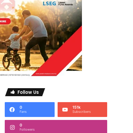
Follow Us
0
151k
Fans
Subscribers
0
Followers