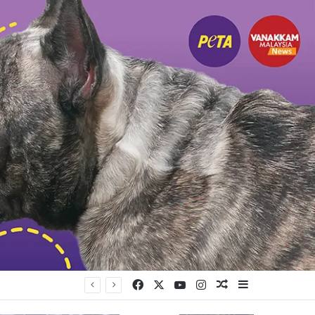
Facebook
X
YouTube
Instagram
Random Article
Sidebar