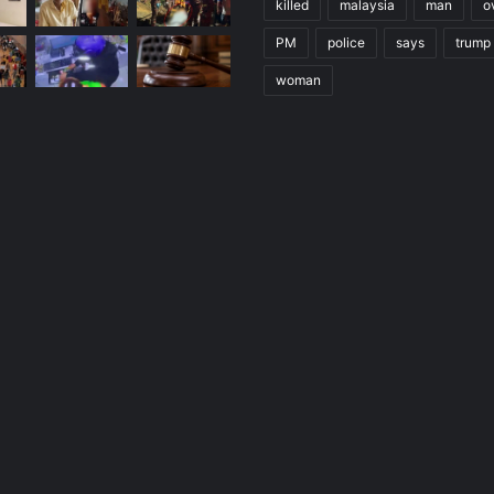
killed
malaysia
man
o
PM
police
says
trump
woman