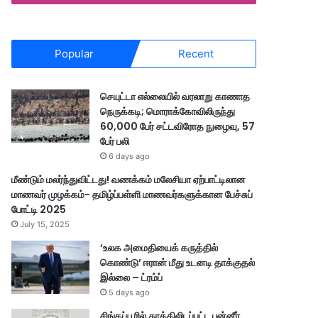
Popular
Recent
செயுட்டா எல்லையில் வரலாறு காணாத
நெருக்கடி; மொராக்கோவிலிருந்து
60,000 பேர் சட்டவிரோத நுழைவு, 57
பேர் பலி
6 days ago
மீண்டும் மலர்ந்துவிட்டது! வணக்கம் மலேசியா ஏற்பாட்டிலான
மாணவர் முழக்கம்- தமிழ்ப்பள்ளி மாணவர்களுக்கான பேச்சுப்
போட்டி 2025
July 15, 2025
‘உலக அமைதியைக் கருத்தில்
கொண்டு’ ஈரான் மீது உடனடி தாக்குதல்
இல்லை – ட்ரம்ப்
5 days ago
சிங்கப்பூரில் தூக்கிலிடப்பட்ட பன்னீர்