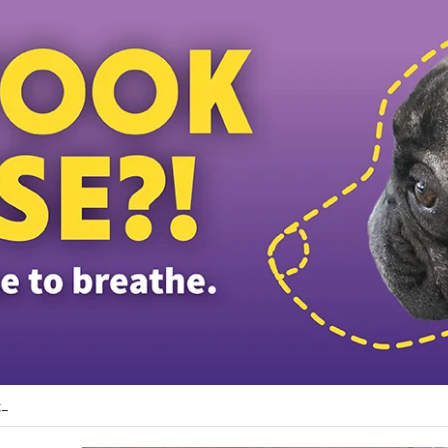
யிறங்குவதை கைப்பேசியில் பதிவு செய்த பயணி; கேலி செய்த நபருக்கு இணையத்த