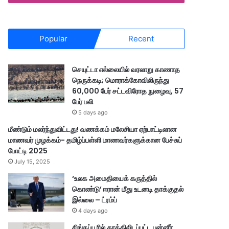
Popular
Recent
செயுட்டா எல்லையில் வரலாறு காணாத
நெருக்கடி; மொராக்கோவிலிருந்து
60,000 பேர் சட்டவிரோத நுழைவு, 57
பேர் பலி
5 days ago
மீண்டும் மலர்ந்துவிட்டது! வணக்கம் மலேசியா ஏற்பாட்டிலான
மாணவர் முழக்கம்- தமிழ்ப்பள்ளி மாணவர்களுக்கான பேச்சுப்
போட்டி 2025
July 15, 2025
‘உலக அமைதியைக் கருத்தில்
கொண்டு’ ஈரான் மீது உடனடி தாக்குதல்
இல்லை – ட்ரம்ப்
4 days ago
சிங்கப்பூரில் தூக்கிலிடப்பட்ட பன்னீர்