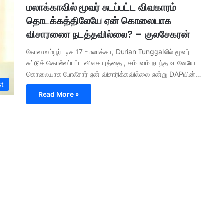
மலாக்காவில் மூவர் சுடப்பட்ட விவகாரம்
தொடக்கத்திலேயே ஏன் கொலையாக
விசாரணை நடத்தவில்லை? – குலசேகரன்
கோலாலம்பூர், டிச 17 -மலாக்கா, Durian Tunggalலில் மூவர்
சுட்டுக் கொல்லப்பட்ட விவகாரத்தை , சம்பவம் நடந்த உடனேயே
கொலையாக போலீசார் ஏன் விசாரிக்கவில்லை என்று DAPயின்…
st
Read More »