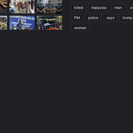
killed
malaysia
man
o
PM
police
says
trump
woman