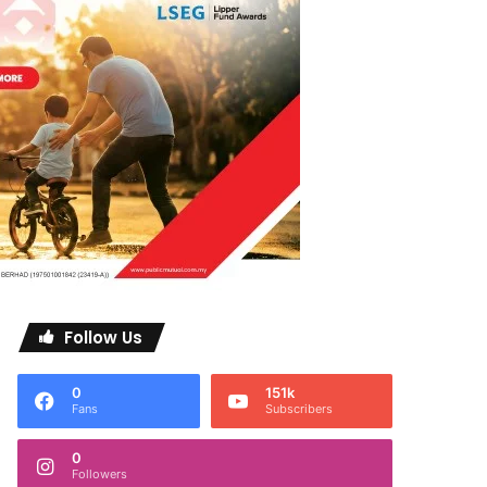
Follow Us
0
151k
Fans
Subscribers
0
Followers