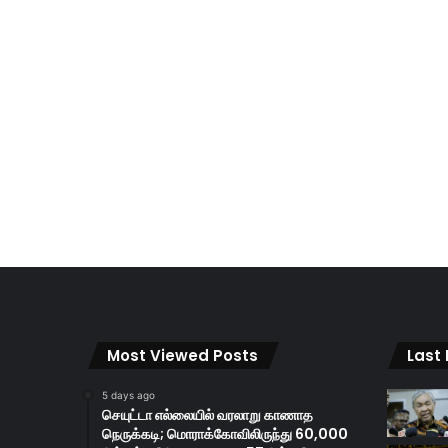
Most Viewed Posts
Last
5 days ago
செயுட்டா எல்லையில் வரலாறு காணாத
நெருக்கடி; மொராக்கோவிலிருந்து 60,000