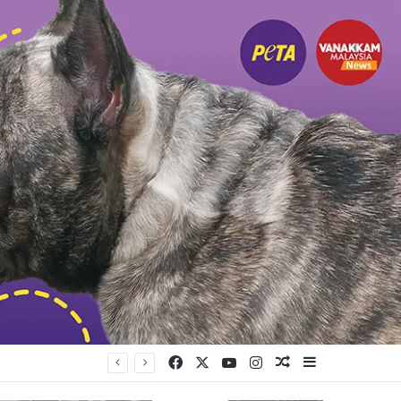
Facebook
X
YouTube
Instagram
Random Article
Sidebar
ில் கண்டனம்