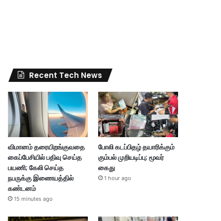
Recent Tech News
விமானம் தரையிறங்குவதை
போலி கடப்பிதழ் தயாரிக்கும்
கைப்பேசியில் பதிவு செய்த
கும்பல் முறியடிப்பு; மூவர்
பயணி; கேலி செய்த
கைது
நபருக்கு இணையத்தில்
1 hour ago
கண்டனம்
15 minutes ago