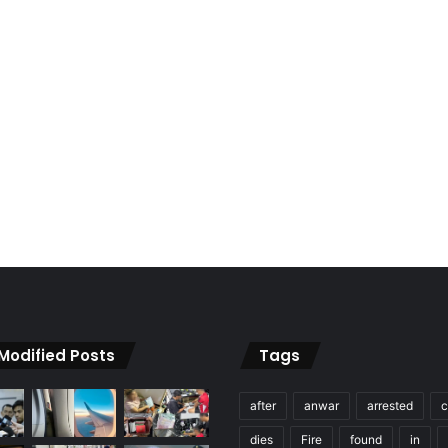
 Modified Posts
Tags
after
anwar
arrested
c
dies
Fire
found
in