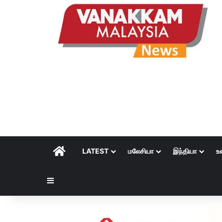
HOME
LATEST
மலேசியா
இந்தியா
உ
Sidebar