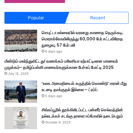
Popular
Recent
செயுட்டா எல்லையில் வரலாறு காணாத நெருக்கடி;
மொராக்கோவிலிருந்து 60,000 பேர் சட்டவிரோத
நுழைவு, 57 பேர் பலி
6 days ago
மீண்டும் மலர்ந்துவிட்டது! வணக்கம் மலேசியா ஏற்பாட்டிலான மாணவர்
முழக்கம்- தமிழ்ப்பள்ளி மாணவர்களுக்கான பேச்சுப் போட்டி 2025
July 15, 2025
‘உலக அமைதியைக் கருத்தில் கொண்டு’ ஈரான் மீது
உடனடி தாக்குதல் இல்லை – ட்ரம்ப்
5 days ago
சிங்கப்பூரில் தூக்கிலிடப்பட்ட பன்னீர் செல்வத்தின்
நல்லடக்கச் சடங்கு நாளை ஈப்போவில் நடைபெறும்
October 9, 2025