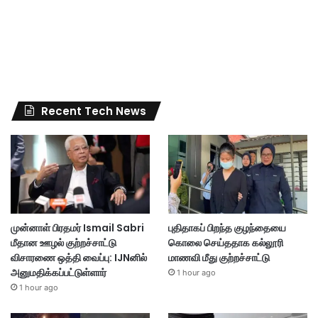
Recent Tech News
முன்னாள் பிரதமர் Ismail Sabri
புதிதாகப் பிறந்த குழந்தையை
மீதான ஊழல் குற்றச்சாட்டு
கொலை செய்ததாக கல்லூரி
விசாரணை ஒத்தி வைப்பு: IJNனில்
மாணவி மீது குற்றச்சாட்டு
அனுமதிக்கப்பட்டுள்ளார்
1 hour ago
1 hour ago