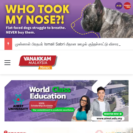
முன்னாள் பிரதமர் Ismail Sabri மீதான ஊழல் குற்றச்சாட்டு விசாரணை ஒத்தி வைப்பு: IJNனில் அனுமதிக்கப்பட்டுள்ளார்
Menu