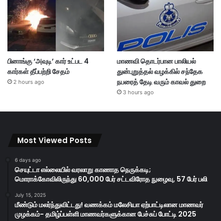
பினாங்கு ‘அவுடி’ கார் உட்பட 4
மாணவி தொடர்பான பாலியல்
கார்கள் தீப்பற்றி சேதம்
துன்புறுத்தல் வழக்கில் சந்தேக
நபரைத் தேடி வரும் காவல் துறை
2 hours ago
3 hours ago
Most Viewed Posts
6 days ago
செயுட்டா எல்லையில் வரலாறு காணாத நெருக்கடி;
மொராக்கோவிலிருந்து 60,000 பேர் சட்டவிரோத நுழைவு, 57 பேர் பலி
July 15, 2025
மீண்டும் மலர்ந்துவிட்டது! வணக்கம் மலேசியா ஏற்பாட்டிலான மாணவர்
முழக்கம்- தமிழ்ப்பள்ளி மாணவர்களுக்கான பேச்சுப் போட்டி 2025