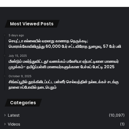
Most Viewed Posts
5 days ago
செயுட்டா எல்லையில் வரலாறு காணாத நெருக்கடி;
மொராக்கோவிலிருந்து 60,000 பேர் சட்டவிரோத நுழைவு, 57 பேர் பலி
July 15, 2025
மீண்டும் மலர்ந்துவிட்டது! வணக்கம் மலேசியா ஏற்பாட்டிலான மாணவர்
முழக்கம்- தமிழ்ப்பள்ளி மாணவர்களுக்கான பேச்சுப் போட்டி 2025
October 9, 2025
சிங்கப்பூரில் தூக்கிலிடப்பட்ட பன்னீர் செல்வத்தின் நல்லடக்கச் சடங்கு
நாளை ஈப்போவில் நடைபெறும்
Categories
Latest
(10,097)
Videos
(1)