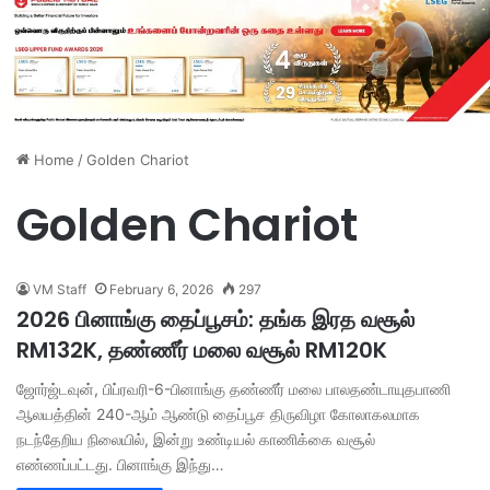
Home
/
Golden Chariot
Golden Chariot
VM Staff
February 6, 2026
297
2026 பினாங்கு தைப்பூசம்: தங்க இரத வசூல்
RM132K, தண்ணீர் மலை வசூல் RM120K
ஜோர்ஜ்டவுன், பிப்ரவரி-6-பினாங்கு தண்ணீர் மலை பாலதண்டாயுதபாணி
ஆலயத்தின் 240-ஆம் ஆண்டு தைப்பூச திருவிழா கோலாகலமாக
நடந்தேறிய நிலையில், இன்று உண்டியல் காணிக்கை வசூல்
எண்ணப்பட்டது. பினாங்கு இந்து…