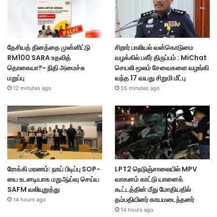
தேசியத் தினத்தை முன்னிட்டு
சிறார் பாலியல் வன்கொடுமை
RM100 SARA உதவித்
வழக்கில் பகீர் திருப்பம் : MiChat
தொகையா?- நிதி அமைச்சு
செயலி மூலம் சேவைகளை வழங்கி
மறுப்பு
வந்த 17 வயது சிறுமி மீட்பு
12 minutes ago
55 minutes ago
ரோக்கி மரணம்: நாய் பிடிப்பு SOP-
LPT2 நெடுஞ்சாலையில் MPV
யை உடனடியாக மறுஆய்வு செய்ய
வாகனம் காட்டு யானைக்
SAFM வலியுறுத்து
கூட்டத்தின் மீது மோதியதில்
தம்பதியினர் காயமடைந்தனர்
14 hours ago
14 hours ago