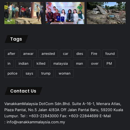
Tags
after
anwar
arrested
car
dies
Fire
found
in
indian
killed
malaysia
man
over
PM
police
says
trump
woman
Contact Us
VanakkamMalaysia DotCom Sdn.Bhd. Suite A-16-1, Menara Atlas,
Plaza Pantai, No.5 Jalan 4/83A Off Jalan Pantai Baru, 59200 Kuala
Lumpur. Tel : +603-22843000 Fax: +603-22844699 E-Mail
: info@vanakkammalaysia.com.my