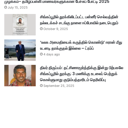
முழக்கம்- தமிழ்ப்பள்ளி மாணவர்களுக்கான பேச்சுப் போட்டி 2025
July 15, 2025
சிங்கப்பூரில் தூக்கிலிடப்பட்ட பன்னீர் செல்வத்தின்
நல்லடக்கச் சடங்கு நாளை ஈப்போவில் நடைபெறும்
October 9, 2025
‘உலக அமைதியைக் கருத்தில் கொண்டு’ ஈரான் மீது
உடனடி தாக்குதல் இல்லை – ட்ரம்ப்
4 days ago
திடீர் திருப்பம்: தட்சிணாமூர்த்திக்கு இன்று பிற்பகலே
சிங்கப்பூரில் தூக்கு; 3 மணிக்கு உடலைப் பெற்றுக்
கொள்ளுமாறு குடும்பத்தாரிடம் தெரிவிப்பு
September 25, 2025