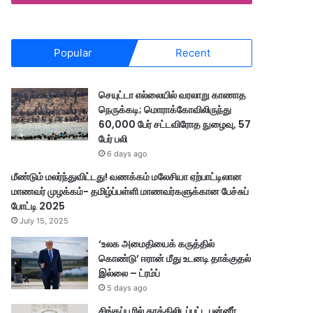
Popular
Recent
செயுட்டா எல்லையில் வரலாறு காணாத
நெருக்கடி; மொராக்கோவிலிருந்து
60,000 பேர் சட்டவிரோத நுழைவு, 57
பேர் பலி
6 days ago
மீண்டும் மலர்ந்துவிட்டது! வணக்கம் மலேசியா ஏற்பாட்டிலான
மாணவர் முழக்கம்- தமிழ்ப்பள்ளி மாணவர்களுக்கான பேச்சுப்
போட்டி 2025
July 15, 2025
‘உலக அமைதியைக் கருத்தில்
கொண்டு’ ஈரான் மீது உடனடி தாக்குதல்
இல்லை – ட்ரம்ப்
5 days ago
சிங்கப்பூரில் தூக்கிலிடப்பட்ட பன்னீர்