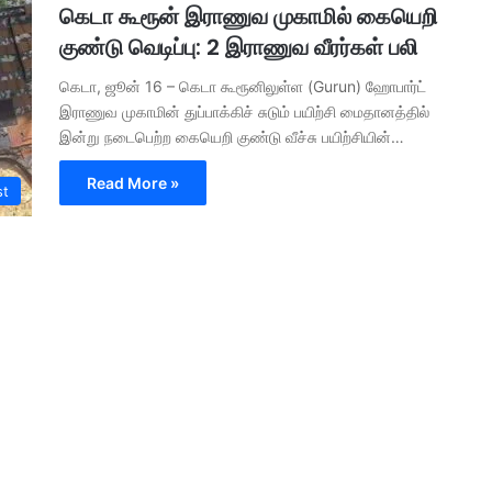
கெடா கூரூன் இராணுவ முகாமில் கையெறி
குண்டு வெடிப்பு: 2 இராணுவ வீரர்கள் பலி
கெடா, ஜூன் 16 – கெடா கூரூனிலுள்ள (Gurun) ஹோபார்ட்
இராணுவ முகாமின் துப்பாக்கிச் சுடும் பயிற்சி மைதானத்தில்
இன்று நடைபெற்ற கையெறி குண்டு வீச்சு பயிற்சியின்…
Read More »
st