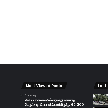
Most Viewed Posts
Last
6 days ago
செயுட்டா எல்லையில் வரலாறு காணாத
நெருக்கடி; மொராக்கோவிலிருந்து 60,000