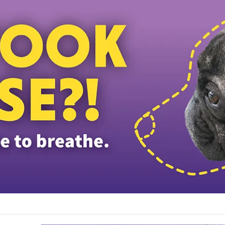
த் தலைவர் பதவியிலிருந்து விலக கோரினார் நூருல் இஸ்ஸா; தற்காலிக ஓய்வு வழங்கி