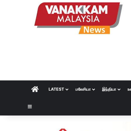
HOME
LATEST
மலேசியா
இந்தியா
உ
Sidebar