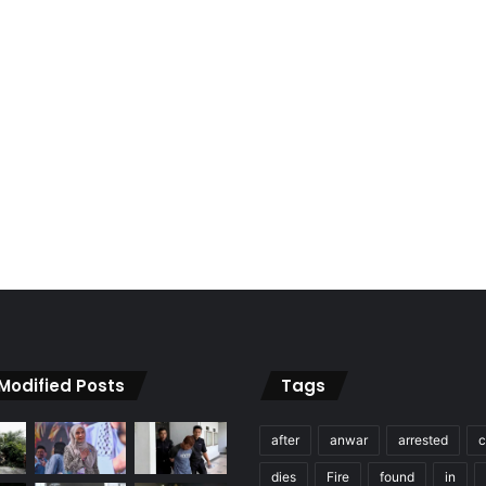
 Modified Posts
Tags
after
anwar
arrested
c
dies
Fire
found
in