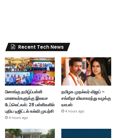
Recent Tech News
பினாங்கு தமிழ்ப்பள்ளி
தமிழக முதல்வர் விஜய் –
மாணவர்களுக்கு இலவச
சங்கீதா விவாகரத்து வழக்கு
டேப்லெட்கள்; 28 பள்ளிகளில்
வாபஸ்
புதிய டிஜிட்டல் கல்வி முயற்சி
4 hours ago
4 hours ago