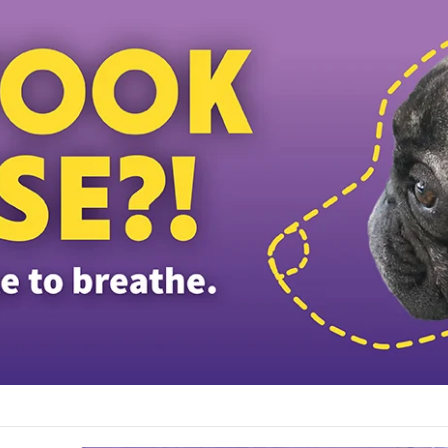
ழ்ப்பள்ளி மாணவர்களுக்கு இலவச டேப்லெட்கள்; 28 பள்ளிகளில் புதிய டிஜிட்டல் கல்வி 