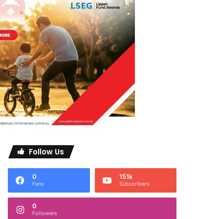
Follow Us
0
151k
Fans
Subscribers
0
Followers