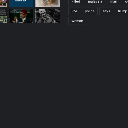
killed
malaysia
man
o
PM
police
says
trump
woman