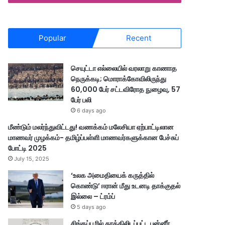
Popular
Recent
செயுட்டா எல்லையில் வரலாறு காணாத
நெருக்கடி; மொராக்கோவிலிருந்து
60,000 பேர் சட்டவிரோத நுழைவு, 57
பேர் பலி
6 days ago
மீண்டும் மலர்ந்துவிட்டது! வணக்கம் மலேசியா ஏற்பாட்டிலான
மாணவர் முழக்கம்- தமிழ்ப்பள்ளி மாணவர்களுக்கான பேச்சுப்
போட்டி 2025
July 15, 2025
‘உலக அமைதியைக் கருத்தில்
கொண்டு’ ஈரான் மீது உடனடி தாக்குதல்
இல்லை – ட்ரம்ப்
5 days ago
சிங்கப்பூரில் தூக்கிலிடப்பட்ட பன்னீர்