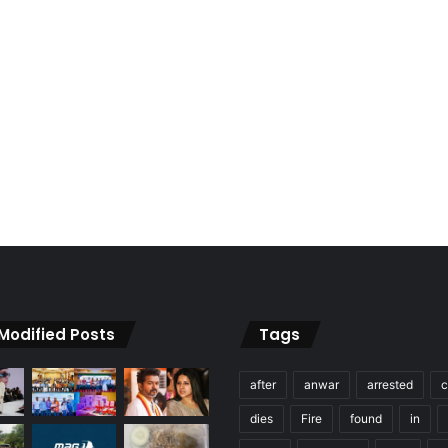
 Modified Posts
Tags
after
anwar
arrested
c
dies
Fire
found
in