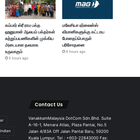
கம்பார் ஸ்ரீ ராம பக்த
மலேசியா ஏர்லைன்ஸ்
ஹனுமான் ஆலயம் பக்தர்கள்
விமானிகளுக்கு கட்டாய
சுற்றுப்பயணிகளின் முக்கிய
போதைப்பொருள்
அடையாள தலமாக
பரிசோதனை
உருவாகும்
6 hours ago
5 hours ago
Contact Us
VanakkamMalaysia DotCom Sdn.Bhd. Suite
ar
A-16-1, Menara Atlas, Plaza Pantai, No.5
indian
Jalan 4/83A Off Jalan Pantai Baru, 59200
Kuala Lumpur. Tel : +603-22843000 Fax: