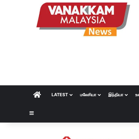
HOME
LATEST
மலேசியா
இந்தியா
உ
Sidebar