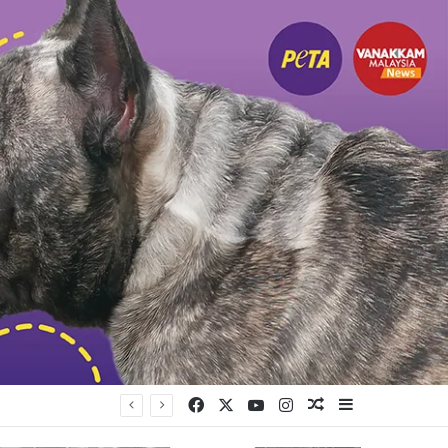
Facebook
X
YouTube
Instagram
Random Article
Sidebar
முயற்சி