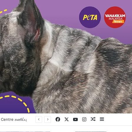
Facebook
X
YouTube
Instagram
Random Article
Sidebar
உங்கள் உயர்கல்வி கனவை நனவாக்கும் வாய்ப்பை தேடிக்கொண்டிருக்கிறீர்களா? அப்படியானால், இந்த வாய்ப்பை தவறவிடாதீர்கள்.