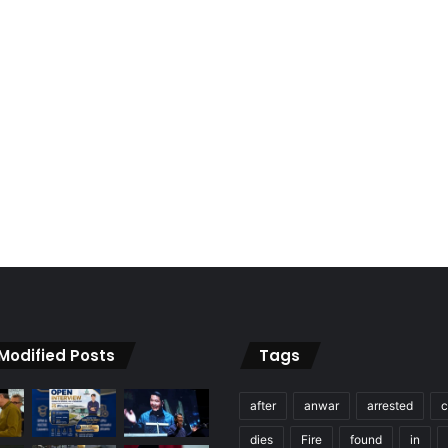
 Modified Posts
Tags
after
anwar
arrested
c
dies
Fire
found
in