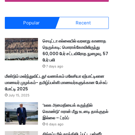
Popular
Recent
செயுட்டா எல்லையில் வரலாறு காணாத
நெருக்கடி; மொராக்கோவிலிருந்து
60,000 பேர் சட்டவிரோத நுழைவு, 57
பேர் பலி
7 days ago
மீண்டும் மலர்ந்துவிட்டது! வணக்கம் மலேசியா ஏற்பாட்டிலான
மாணவர் முழக்கம்- தமிழ்ப்பள்ளி மாணவர்களுக்கான பேச்சுப்
போட்டி 2025
July 15, 2025
‘உலக அமைதியைக் கருத்தில்
கொண்டு’ ஈரான் மீது உடனடி தாக்குதல்
இல்லை – ட்ரம்ப்
6 days ago
சிங்கப்பூரில் தூக்கிலிடப்பட்ட பன்னீர்