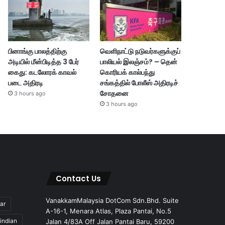
பினாங்கு பாலத்திற்கு
வெளிநாட்டு நடுவர்களுக்குப்
அடியில் மீன்பிடித்த 3 பேர்
பாலியல் இலஞ்சம்? – தென்
கைது: கடலோரக் காவல்
கொரியக் கால்பந்து
படை அதிரடி
சங்கத்தில் போலீஸ் அதிரடிச்
சோதனை
3 hours ago
3 hours ago
Contact Us
VanakkamMalaysia DotCom Sdn.Bhd. Suite
ar
A-16-1, Menara Atlas, Plaza Pantai, No.5
indian
Jalan 4/83A Off Jalan Pantai Baru, 59200