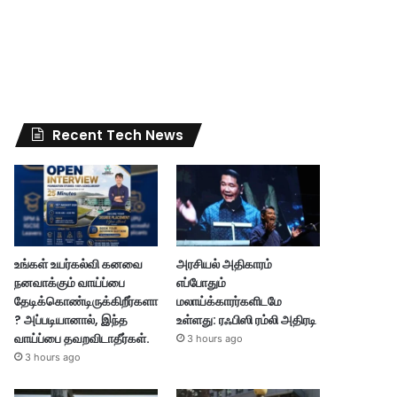
Recent Tech News
உங்கள் உயர்கல்வி கனவை
அரசியல் அதிகாரம்
நனவாக்கும் வாய்ப்பை
எப்போதும்
தேடிக்கொண்டிருக்கிறீர்களா
மலாய்க்காரர்களிடமே
? அப்படியானால், இந்த
உள்ளது: ரஃபிஸி ரம்லி அதிரடி
வாய்ப்பை தவறவிடாதீர்கள்.
3 hours ago
3 hours ago