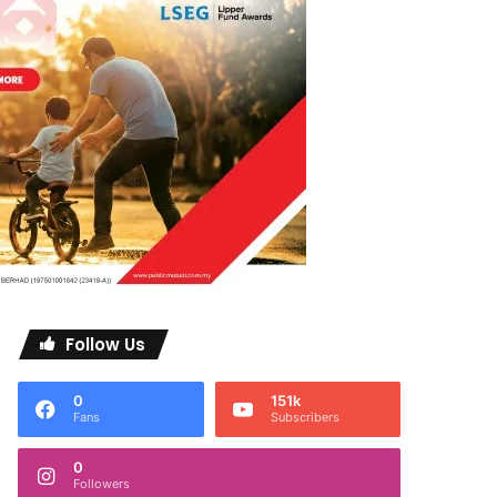
Follow Us
0
151k
Fans
Subscribers
0
Followers