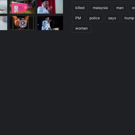
killed
malaysia
man
o
PM
police
says
trump
woman