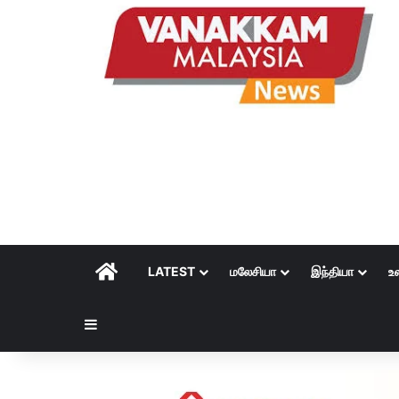
HOME
LATEST
மலேசியா
இந்தியா
உ
Sidebar