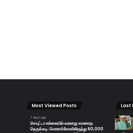
Most Viewed Posts
Last
7 days ago
செயுட்டா எல்லையில் வரலாறு காணாத
நெருக்கடி; மொராக்கோவிலிருந்து 60,000