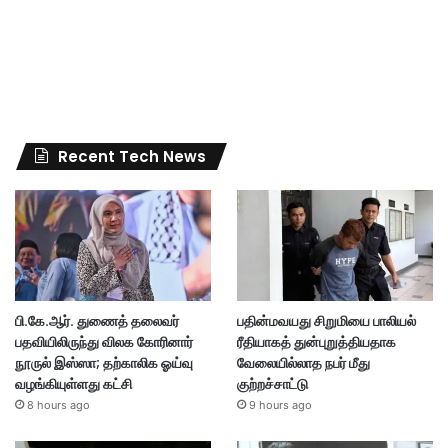
Recent Tech News
பி.கே.ஆர். துணைத் தலைவர்
பதின்மவயது சிறுமியை பாலியல்
பதவியிலிருந்து விலக கோரினார்
ரீதியாகத் துன்புறுத்தியதாக
நூருல் இஸ்ஸா; தற்காலிக ஓய்வு
வேலையில்லாத நபர் மீது
வழங்கியுள்ளது கட்சி
குற்றச்சாட்டு
8 hours ago
9 hours ago