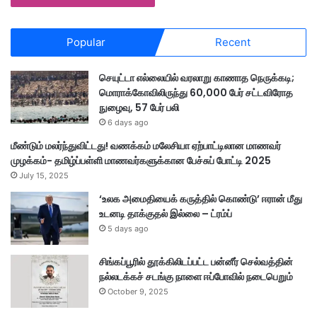
Popular
Recent
செயுட்டா எல்லையில் வரலாறு காணாத நெருக்கடி;
மொராக்கோவிலிருந்து 60,000 பேர் சட்டவிரோத
நுழைவு, 57 பேர் பலி
6 days ago
மீண்டும் மலர்ந்துவிட்டது! வணக்கம் மலேசியா ஏற்பாட்டிலான மாணவர்
முழக்கம்- தமிழ்ப்பள்ளி மாணவர்களுக்கான பேச்சுப் போட்டி 2025
July 15, 2025
‘உலக அமைதியைக் கருத்தில் கொண்டு’ ஈரான் மீது
உடனடி தாக்குதல் இல்லை – ட்ரம்ப்
5 days ago
சிங்கப்பூரில் தூக்கிலிடப்பட்ட பன்னீர் செல்வத்தின்
நல்லடக்கச் சடங்கு நாளை ஈப்போவில் நடைபெறும்
October 9, 2025