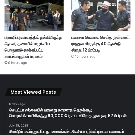
பராமரிப்பு மையத்தில் தங்கியிருந்த
மகளை கொலை செய்த முன்னாள்
ஆடவர் தலையில் மழுங்கிய
ராணுவ வீரருக்கு 40 ஆண்டு
பொருளால் தாக்கப்பட்ட
சிறை, 12 பிரம்படி
காயங்களுடன் மரணம்
10 hours ago
9 hours ago
Most Viewed Posts
6 days ago
செயுட்டா எல்லையில் வரலாறு காணாத நெருக்கடி;
மொராக்கோவிலிருந்து 60,000 பேர் சட்டவிரோத நுழைவு, 57 பேர் பலி
July 15, 2025
மீண்டும் மலர்ந்துவிட்டது! வணக்கம் மலேசியா ஏற்பாட்டிலான மாணவர்