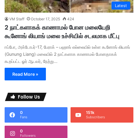
Latest
VM Staff
October 17, 2025
424
2 நாட்களாகக் காணாமல் போன மலையேறி
கூனோங் லியாங் மலை உச்சியில் சடலமாக மீட்பு
ஈப்போ, அக்டோபர்-17, பேராக் – பஹாங் எல்லையில் உள்ள கூனோங் லியாங்
(Gunung Liang) மலையில் 2 நாட்களாக காணாமல் போனதாகக்
கூறப்பட்ட ஓர் ஆடவர், நேற்று…
Read More »
Follow Us
0
151k
Fans
Subscribers
0
Followers