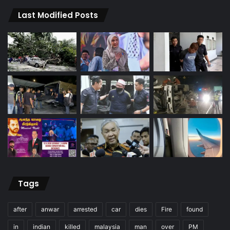
Last Modified Posts
Tags
after
anwar
arrested
car
dies
Fire
found
in
indian
killed
malaysia
man
over
PM