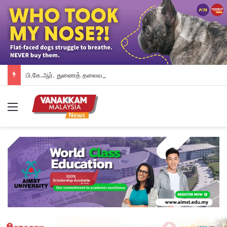
பி.கே.ஆர். துணைத் தலைவர் பதவியிலிருந்து விலக கோரினார் நூருல் இஸ்ஸா; தற்காலிக ஓய்வு வழங்கியுள்ளது கட்சி
Menu