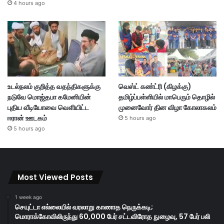
4 hours ago
உடல்நலம் குறித்த வதந்திகளுக்கு
வெஸ்ட் கண்ட்ரி (கிழக்கு)
நடுவே மொஜ்தபா கமேனியின்
தமிழ்ப்பள்ளியில் மாபெரும் தொழில்
புதிய வீடியோவை வெளியிட்ட
முனைவோர் தின விழா கோலாகலம்
ஈரான் ஊடகம்
5 hours ago
5 hours ago
Most Viewed Posts
1 week ago
செயுட்டா எல்லையில் வரலாறு காணாத நெருக்கடி;
மொராக்கோவிலிருந்து 60,000 பேர் சட்டவிரோத நுழைவு, 57 பேர் பலி