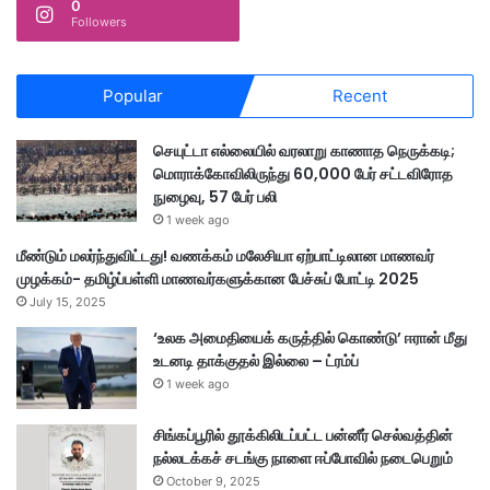
0
Followers
Popular
Recent
செயுட்டா எல்லையில் வரலாறு காணாத நெருக்கடி;
மொராக்கோவிலிருந்து 60,000 பேர் சட்டவிரோத
நுழைவு, 57 பேர் பலி
1 week ago
மீண்டும் மலர்ந்துவிட்டது! வணக்கம் மலேசியா ஏற்பாட்டிலான மாணவர்
முழக்கம்- தமிழ்ப்பள்ளி மாணவர்களுக்கான பேச்சுப் போட்டி 2025
July 15, 2025
‘உலக அமைதியைக் கருத்தில் கொண்டு’ ஈரான் மீது
உடனடி தாக்குதல் இல்லை – ட்ரம்ப்
1 week ago
சிங்கப்பூரில் தூக்கிலிடப்பட்ட பன்னீர் செல்வத்தின்
நல்லடக்கச் சடங்கு நாளை ஈப்போவில் நடைபெறும்
October 9, 2025