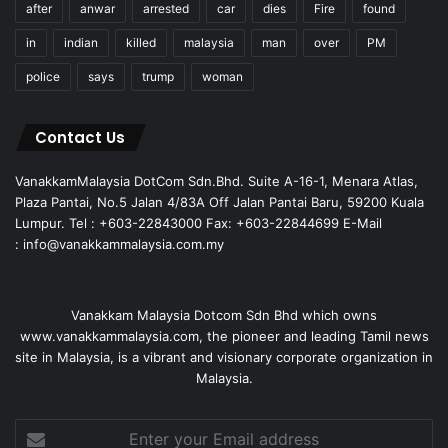
after
anwar
arrested
car
dies
Fire
found
in
indian
killed
malaysia
man
over
PM
police
says
trump
woman
Contact Us
VanakkamMalaysia DotCom Sdn.Bhd. Suite A-16-1, Menara Atlas,
Plaza Pantai, No.5 Jalan 4/83A Off Jalan Pantai Baru, 59200 Kuala
Lumpur. Tel : +603-22843000 Fax: +603-22844699 E-Mail
: info@vanakkammalaysia.com.my
Vanakkam Malaysia Dotcom Sdn Bhd which owns
www.vanakkammalaysia.com, the pioneer and leading Tamil news
site in Malaysia, is a vibrant and visionary corporate organization in
Malaysia.
Enter