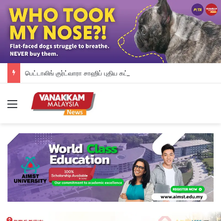
பெட்டாலிங் குர்ட்வாரா சாஹிப் புதிய கட்டட நிதி திரட்டும் இரவு விருந்து: ம.இ.கா RM 50,000 நிதியுதவி, சீக்கிய சமூகத்துக்கான ஆதரவு தொடரும் – விக்னேஸ்வரன் உறுதி
Menu