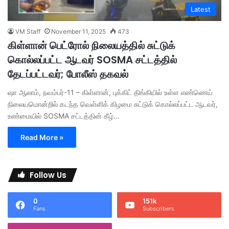
Latest
VM Staff
November 11, 2025
473
கிள்ளான் பெட்ரோல் நிலையத்தில் சுட்டுக்
கொல்லப்பட்ட ஆடவர் SOSMA சட்டத்தில்
தேடப்பட்டவர்; போலீஸ் தகவல்
ஷா ஆலாம், நவம்பர்-11 – கிள்ளான், புக்கிட் திங்கியில் உள்ள எண்ணெய்
நிலையமொன்றில் கடந்த வெள்ளிக் கிழமை சுட்டுக் கொல்லப்பட்ட ஆடவர்,
உண்மையில் SOSMA சட்டத்தின் கீழ்…
Read More »
Follow Us
0
151k
Fans
Subscribers