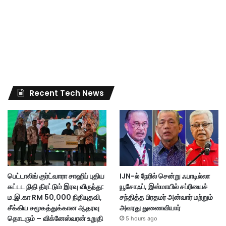
Recent Tech News
பெட்டாலிங் குர்ட்வாரா சாஹிப் புதிய
IJN-ல் நேரில் சென்று ஃபாடில்லா
கட்டட நிதி திரட்டும் இரவு விருந்து:
யூசோஃப், இஸ்மாயில் சப்ரியைச்
ம.இ.கா RM 50,000 நிதியுதவி,
சந்தித்த பிரதமர் அன்வார் மற்றும்
சீக்கிய சமூகத்துக்கான ஆதரவு
அவரது துணைவியார்
தொடரும் – விக்னேஸ்வரன் உறுதி
5 hours ago