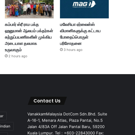
கம்பார் ஸ்ரீ ராம பக்த
மலேசியா ஏர்லைன்ஸ்
ஹனுமான் ஆலயம் பக்தர்கள்
விமானிகளுக்கு கட்டாய
சுற்றுப்பயணிகளின் முக்கிய
போதைப்பொருள்
அடையாள தலமாக
பரிசோதனை
உருவாகும்
3 hours ago
2 hours ago
Contact Us
VanakkamMalaysia DotCom Sdn.Bhd. Suite
ar
A-16-1, Menara Atlas, Plaza Pantai, No.5
indian
Jalan 4/83A Off Jalan Pantai Baru, 59200
Kuala Lumpur. Tel : +603-22843000 Fax: