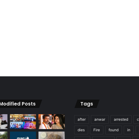
 Modified Posts
Tags
after
anwar
arrested
c
dies
Fire
found
in