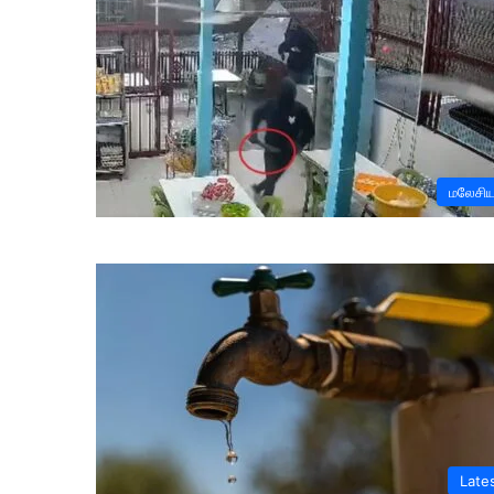
மலேசி
Late