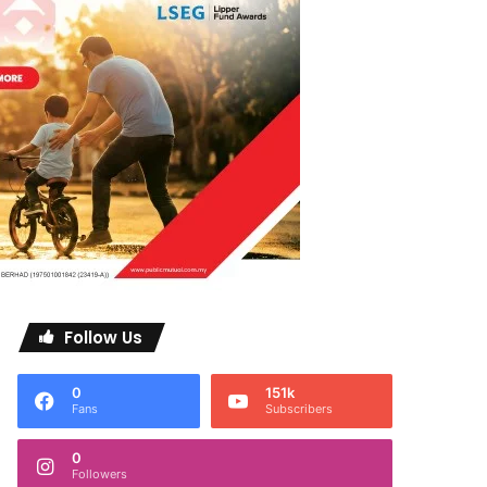
Follow Us
0
151k
Fans
Subscribers
0
Followers