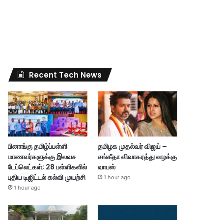
Recent Tech News
பினாங்கு தமிழ்ப்பள்ளி
தமிழக முதல்வர் விஜய் –
மாணவர்களுக்கு இலவச
சங்கீதா விவாகரத்து வழக்கு
டேப்லெட்கள்; 28 பள்ளிகளில்
வாபஸ்
புதிய டிஜிட்டல் கல்வி முயற்சி
1 hour ago
1 hour ago