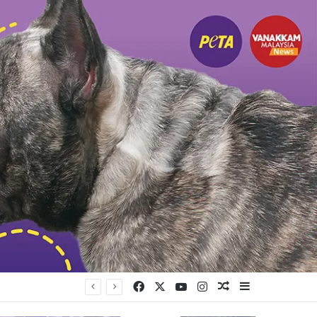
Facebook
X
YouTube
Instagram
Random Article
Sidebar
ற்சி