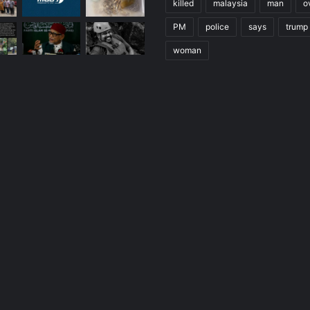
killed
malaysia
man
o
PM
police
says
trump
woman