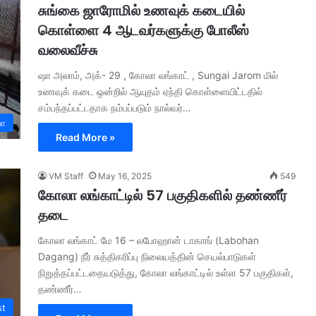
சுங்கை ஜாரோமில் உணவுக் கடையில்
கொள்ளை 4 ஆடவர்களுக்கு போலீஸ்
வலைவீச்சு
ஷா அலாம், அக்- 29 , கோலா லங்காட் , Sungai Jarom மில்
உணவுக் கடை ஒன்றில் ஆயுதம் ஏந்தி கொள்ளையிட்டதில்
சம்பந்தப்பட்டதாக நம்பப்படும் நால்வர்…
யா
Read More »
VM Staff
May 16, 2025
549
கோலா லங்காட்டில் 57 பகுதிகளில் தண்ணீர்
தடை
கோலா லங்காட் மே 16 – லபோஹான் டாகாங் (Labohan
Dagang) நீர் சுத்திகரிப்பு நிலையத்தின் செயல்பாடுகள்
நிறுத்தப்பட்டதையடுத்து, கோலா லங்காட்டில் உள்ள 57 பகுதிகள்,
தண்ணீர்…
st