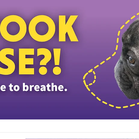
பள்ளி மாணவர்களுக்கு இலவச டேப்லெட்கள்; 28 பள்ளிகளில் புதிய டிஜிட்டல் கல்வி முய