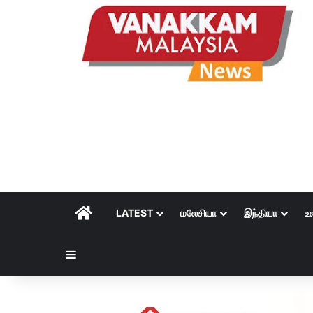
HOME
LATEST
மலேசியா
இந்தியா
உ
Sidebar