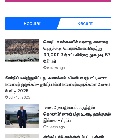
Popular
Recent
செயுட்டா எல்லையில் வரலாறு காணாத
நெருக்கடி; மொராக்கோவிலிருந்து
60,000 பேர் சட்டவிரோத நுழைவு, 57
பேர் பலி
6 days ago
மீண்டும் மலர்ந்துவிட்டது! வணக்கம் மலேசியா ஏற்பாட்டிலான
மாணவர் முழக்கம்- தமிழ்ப்பள்ளி மாணவர்களுக்கான பேச்சுப்
போட்டி 2025
July 15, 2025
‘உலக அமைதியைக் கருத்தில்
கொண்டு’ ஈரான் மீது உடனடி தாக்குதல்
இல்லை – ட்ரம்ப்
5 days ago
சிங்கப்பூரில் தூக்கிலிடப்பட்ட பன்னீர்