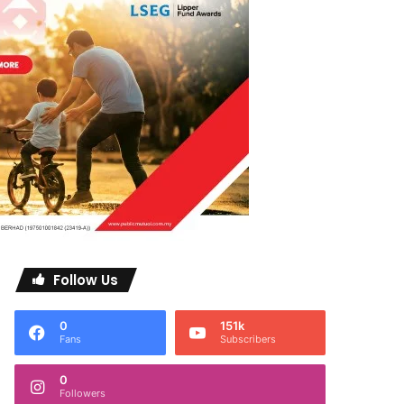
Follow Us
0
151k
Fans
Subscribers
0
Followers