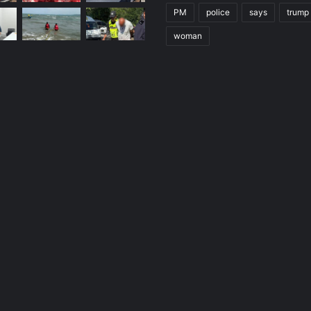
PM
police
says
trump
woman