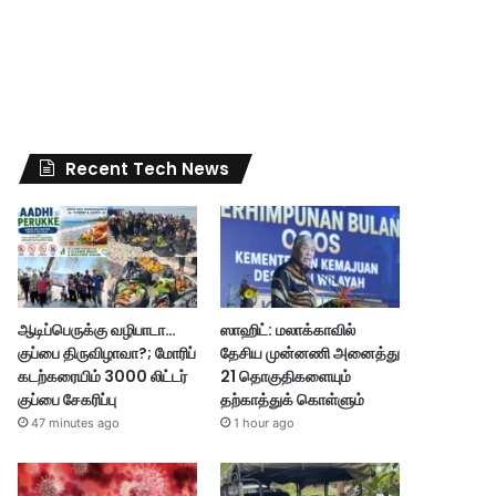
Recent Tech News
ஆடிப்பெருக்கு வழிபாடா…
ஸாஹிட்: மலாக்காவில்
குப்பை திருவிழாவா?; மோரிப்
தேசிய முன்னணி அனைத்து
கடற்கரையிம் 3000 லிட்டர்
21 தொகுதிகளையும்
குப்பை சேகரிப்பு
தற்காத்துக் கொள்ளும்
47 minutes ago
1 hour ago