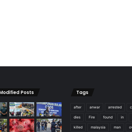
 Modified Posts
Tags
after
anwar
arrested
c
dies
Fire
found
in
killed
malaysia
man
o