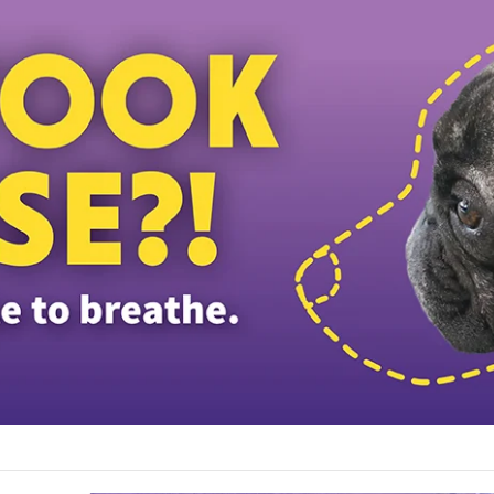
ு வழிபாடா… குப்பை திருவிழாவா?; மோரிப் கடற்கரையிம் 3000 லிட்டர் குப்பை சேகரிப