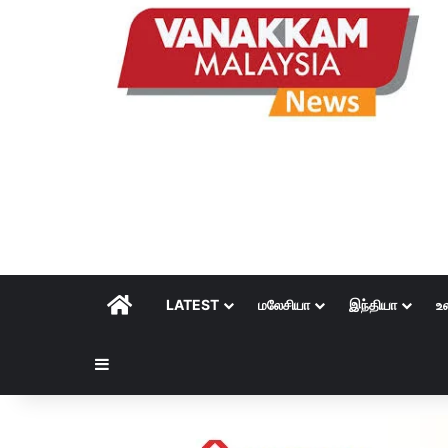
HOME
LATEST
மலேசியா
இந்தியா
உ
Sidebar