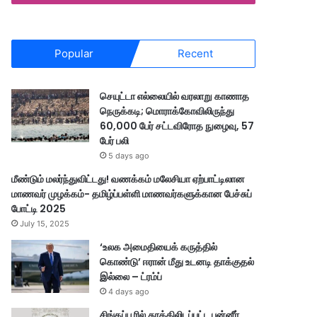
Popular
Recent
செயுட்டா எல்லையில் வரலாறு காணாத
நெருக்கடி; மொராக்கோவிலிருந்து
60,000 பேர் சட்டவிரோத நுழைவு, 57
பேர் பலி
5 days ago
மீண்டும் மலர்ந்துவிட்டது! வணக்கம் மலேசியா ஏற்பாட்டிலான
மாணவர் முழக்கம்- தமிழ்ப்பள்ளி மாணவர்களுக்கான பேச்சுப்
போட்டி 2025
July 15, 2025
‘உலக அமைதியைக் கருத்தில்
கொண்டு’ ஈரான் மீது உடனடி தாக்குதல்
இல்லை – ட்ரம்ப்
4 days ago
சிங்கப்பூரில் தூக்கிலிடப்பட்ட பன்னீர்