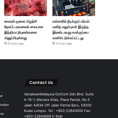
வைரஸ் மூளை அழற்சி
கங்காரில் நீடிக்கும் மர்மம்:
நோய்ப் பரவலைக் கையாள
மனித எலும்புகள் இருந்த
இந்தியா நிபுணர்களை
இரண்டாவது சாக்குப்பை
அனுப்பியுள்ளது
கண்டெடுக்கப்பட்டது
3 hours ago
3 hours ago
Contact Us
VanakkamMalaysia DotCom Sdn.Bhd. Suite
ar
A-16-1, Menara Atlas, Plaza Pantai, No.5
indian
Jalan 4/83A Off Jalan Pantai Baru, 59200
Kuala Lumpur. Tel : +603-22843000 Fax:
ver
+603-22844699 E-Mail