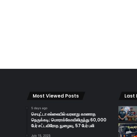
Most Viewed Posts
Last
5 days ago
செயுட்டா எல்லையில் வரலாறு காணாத
நெருக்கடி; மொராக்கோவிலிருந்து 60,000
பேர் சட்டவிரோத நுழைவு, 57 பேர் பலி
July 15, 2025