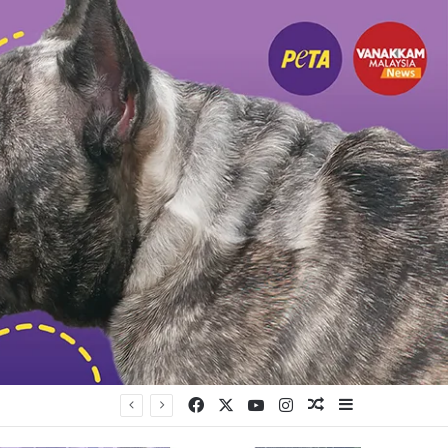
Facebook
X
YouTube
Instagram
Random Article
Sidebar
்பு