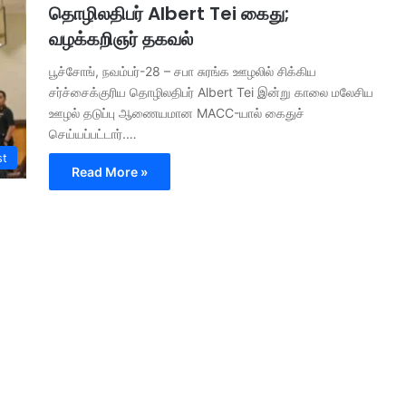
தொழிலதிபர் Albert Tei கைது;
வழக்கறிஞர் தகவல்
பூச்சோங், நவம்பர்-28 – சபா சுரங்க ஊழலில் சிக்கிய
சர்ச்சைக்குரிய தொழிலதிபர் Albert Tei இன்று காலை மலேசிய
ஊழல் தடுப்பு ஆணையமான MACC-யால் கைதுச்
செய்யப்பட்டார்.…
st
Read More »