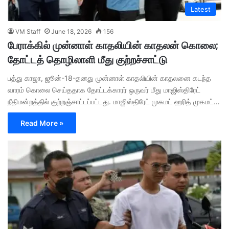
Latest
VM Staff
June 18, 2026
156
பேராக்கில் முன்னாள் காதலியின் காதலன் கொலை;
தோட்டத் தொழிலாளி மீது குற்றச்சாட்டு
பத்து காஜா, ஜூன்-18-தனது முன்னாள் காதலியின் காதலனை கடந்த
வாரம் கொலை செய்ததாக தோட்டக்காரர் ஒருவர் மீது மாஜிஸ்திரேட்
நீதிமன்றத்தில் குற்றஞ்சாட்டப்பட்டது. மாஜிஸ்திரேட் முகமட் ஹரித் முகமட்…
Read More »