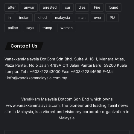
after
anwar
arrested
car
dies
Fire
found
in
indian
killed
malaysia
man
over
PM
police
says
trump
woman
Contact Us
VanakkamMalaysia DotCom Sdn.Bhd. Suite A-16-1, Menara Atlas,
Plaza Pantai, No.5 Jalan 4/83A Off Jalan Pantai Baru, 59200 Kuala
Lumpur. Tel : +603-22843000 Fax: +603-22844699 E-Mail
: info@vanakkammalaysia.com.my
Vanakkam Malaysia Dotcom Sdn Bhd which owns
www.vanakkammalaysia.com, the pioneer and leading Tamil news
site in Malaysia, is a vibrant and visionary corporate organization in
Malaysia.
Enter