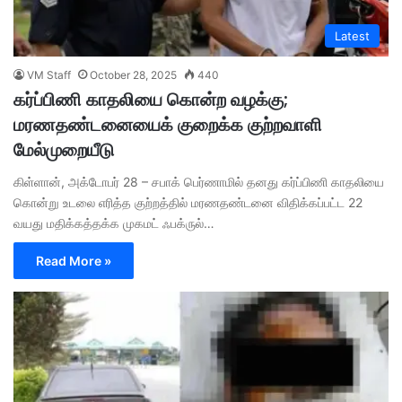
Latest
VM Staff
October 28, 2025
440
கர்ப்பிணி காதலியை கொன்ற வழக்கு;
மரணதண்டனையைக் குறைக்க குற்றவாளி
மேல்முறையீடு
கிள்ளான், அக்டோபர் 28 – சபாக் பெர்ணாமில் தனது கர்ப்பிணி காதலியை
கொன்று உடலை எரித்த குற்றத்தில் மரணதண்டனை விதிக்கப்பட்ட 22
வயது மதிக்கத்தக்க முகமட் ஃபக்ருல்…
Read More »