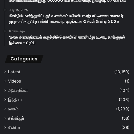
மொராக்கோவிலிருந்து 60,000 பேர் சட்டவிரோத நுழைவு, 57 பேர் பலி
July 15, 2025
மீண்டும் மலர்ந்துவிட்டது! வணக்கம் மலேசியா ஏற்பாட்டிலான மாணவர்
முழக்கம்- தமிழ்ப்பள்ளி மாணவர்களுக்கான பேச்சுப் போட்டி 2025
6 days ago
‘உலக அமைதியைக் கருத்தில் கொண்டு’ ஈரான் மீது உடனடி தாக்குதல்
இல்லை – ட்ரம்ப்
Categories
Latest
(10,150)
Videos
(1)
அமெரிக்கா
(104)
இந்தியா
(206)
உலகம்
(1,239)
சிங்கப்பூர்
(58)
சினிமா
(38)