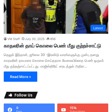
Latest
VM Staff
July 30, 2025
856
காதலரின் தாய் கொலை பெண் மீது குற்றச்சாட்டு
தெலுக் இந்தான், ஜூலை 30 -இரண்டு வாரங்களுக்கு முன்பு தனது
காதலரின் தாயாரை கொலை செய்ததாக வேலையில்லாத பெண் ஒருவர்
மீது குற்றஞ்சாட்டப்பட்டது. மாஜிஸ்திரேட் நைடத்துல் அதிரா…
Read More »
Follow Us
0
151k
Fans
Subscribers