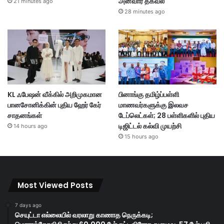
அன்வார் தகவல்
21 minutes ago
28 minutes ago
KL ஃபேஷன் வீக்கில் அறிமுகமான
பினாங்கு தமிழ்ப்பள்ளி
பானசோனிக்கின் புதிய ஹேர் கேர்
மாணவர்களுக்கு இலவச
சாதனங்கள்
டேப்லெட்கள்; 28 பள்ளிகளில் புதிய
டிஜிட்டல் கல்வி முயற்சி
14 hours ago
15 hours ago
Most Viewed Posts
7 days ago
செயுட்டா எல்லையில் வரலாறு காணாத நெருக்கடி;