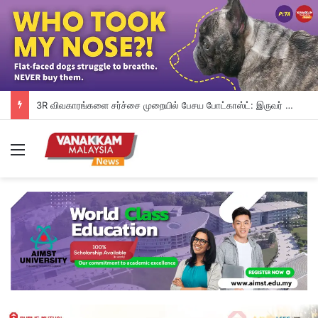
3R விவகாரங்களை சர்ச்சை முறையில் பேசய போட்காஸ்ட்: இருவர் கைது
Menu