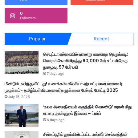
0
Followers
Popular
Recent
செயுட்டா எல்லையில் வரலாறு காணாத நெருக்கடி;
மொராக்கோவிலிருந்து 60,000 பேர் சட்டவிரோத
நுழைவு, 57 பேர் பலி
7 days ago
மீண்டும் மலர்ந்துவிட்டது! வணக்கம் மலேசியா ஏற்பாட்டிலான மாணவர்
முழக்கம்- தமிழ்ப்பள்ளி மாணவர்களுக்கான பேச்சுப் போட்டி 2025
July 15, 2025
‘உலக அமைதியைக் கருத்தில் கொண்டு’ ஈரான் மீது
உடனடி தாக்குதல் இல்லை – ட்ரம்ப்
6 days ago
சிங்கப்பூரில் தூக்கிலிடப்பட்ட பன்னீர் செல்வத்தின்