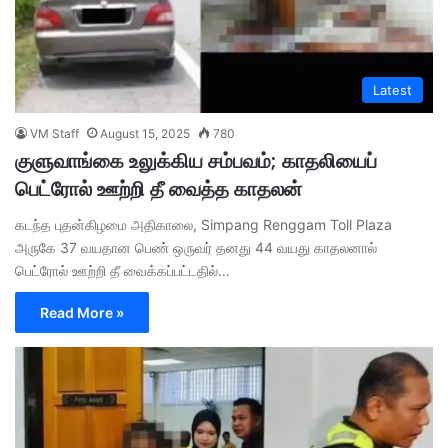
Latest
VM Staff
August 15, 2025
780
குளுவாங்கை உலுக்கிய சம்பவம்; காதலியைப்
பெட்ரோல் ஊற்றி தீ வைத்த காதலன்
கடந்த புதன்கிழமை அதிகாலை, Simpang Renggam Toll Plaza
அருகே 37 வயதான பெண் ஒருவர் தனது 44 வயது காதலனால்
பெட்ரோல் ஊற்றி தீ வைக்கப்பட்டதில்…
Read More »