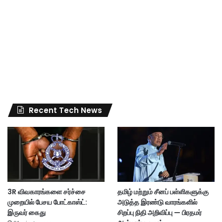
Recent Tech News
3R விவகாரங்களை சர்ச்சை
தமிழ் மற்றும் சீனப் பள்ளிகளுக்கு
முறையில் பேசய போட்காஸ்ட்:
அடுத்த இரண்டு வாரங்களில்
இருவர் கைது
சிறப்பு நிதி அறிவிப்பு — பிரதமர்