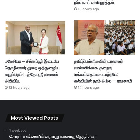
நிர்வாகம் வலியுறுத்தல்
13 hours ago
மலேசியா – சிங்கப்பூர் இடையே
தமிழ்ப்பள்ளிகளின் மாணவர்
தொழிலாளர் துறை ஒத்துழைப்பு
எண்ணிக்கை குறைவு
வலுப்படும்: டத்தோ ஶ்ரீ ரமணன்
மக்கள்தொகை மாற்றமே;
அறிவிப்பு
கல்வியின் தரம் அல்ல — ராமசாமி
13 hours ago
14 hours ago
Most Viewed Posts
1 week ago
செயுட்டா எல்லையில் வரலாறு காணாத நெருக்கடி;