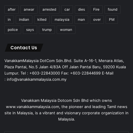
after
anwar
arrested
car
dies
Fire
found
in
indian
killed
malaysia
man
over
PM
police
says
trump
woman
Contact Us
VanakkamMalaysia DotCom Sdn.Bhd. Suite A-16-1, Menara Atlas,
Plaza Pantai, No.5 Jalan 4/83A Off Jalan Pantai Baru, 59200 Kuala
Lumpur. Tel : +603-22843000 Fax: +603-22844699 E-Mail
: info@vanakkammalaysia.com.my
Vanakkam Malaysia Dotcom Sdn Bhd which owns
www.vanakkammalaysia.com, the pioneer and leading Tamil news
site in Malaysia, is a vibrant and visionary corporate organization in
Malaysia.