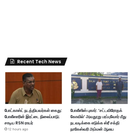
Recent Tech News
போட்காஸ்ட் நடத்தியவர்கள் கைது:
போலீஸிஸ் புகார்: ‘சட்டவிரோதக்
போலீஸாரின் இரட்டை நிலைப்பாடு;
கோவில்’ அவதூறு பரப்புவோர் மீது
சாடிய RSN ராயர்
நடவடிக்கை எடுக்க ஸ்ரீ சக்தி
நாகேஸ்வரி அம்மன் ஆலய
12 hours ago