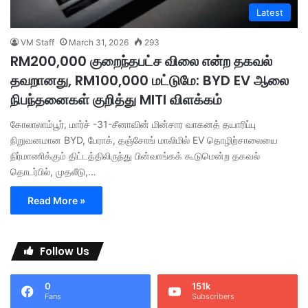
Latest
VM Staff
March 31, 2026
293
RM200,000 குறைந்தபட்ச விலை என்ற தகவல்
தவறானது, RM100,000 மட்டுமே: BYD EV ஆலை
நிபந்தனைகள் குறித்து MITI விளக்கம்
கோலாலாம்பூர், மார்ச் -31-சீனாவின் மின்சார வாகனத் தயாரிப்பு
நிறுவனமான BYD, பேராக், தஞ்சோங் மாலிமில் EV தொழிற்சாலையை
நிர்மாணிக்கும் திட்டத்திலிருந்து பின்வாங்கக் கூடுமென்ற தகவல்
தொடர்பில், முதலீடு,…
Read More »
Follow Us
0
151k
Fans
Subscribers