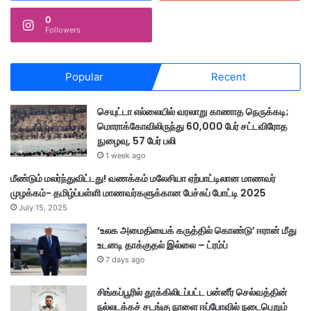
0
Followers
Popular
Recent
செயுட்டா எல்லையில் வரலாறு காணாத நெருக்கடி;
மொராக்கோவிலிருந்து 60,000 பேர் சட்டவிரோத
நுழைவு, 57 பேர் பலி
1 week ago
மீண்டும் மலர்ந்துவிட்டது! வணக்கம் மலேசியா ஏற்பாட்டிலான மாணவர்
முழக்கம்- தமிழ்ப்பள்ளி மாணவர்களுக்கான பேச்சுப் போட்டி 2025
July 15, 2025
‘உலக அமைதியைக் கருத்தில் கொண்டு’ ஈரான் மீது
உடனடி தாக்குதல் இல்லை – ட்ரம்ப்
7 days ago
சிங்கப்பூரில் தூக்கிலிடப்பட்ட பன்னீர் செல்வத்தின்
நல்லடக்கச் சடங்கு நாளை ஈப்போவில் நடைபெறும்