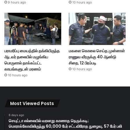
9 hours ago
10 hours ago
பராமரிப்பு மையத்தில் தங்கியிருந்த
மகளை கொலை செய்த முன்னாள்
ஆடவர் தலையில் மழுங்கிய
ராணுவ வீரருக்கு 40 ஆண்டு
பொருளால் தாக்கப்பட்ட
சிறை, 12 பிரம்படி
காயங்களுடன் மரணம்
10 hours ago
10 hours ago
Most Viewed Posts
6 days ago
செயுட்டா எல்லையில் வரலாறு காணாத நெருக்கடி;
மொராக்கோவிலிருந்து 60,000 பேர் சட்டவிரோத நுழைவு, 57 பேர் பலி