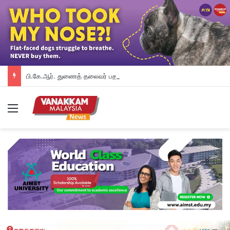
பி.கே.ஆர். துணைத் தலைவர் பதவியிலிருந்து விலக கோரினார் நூருல் இஸ்ஸா; தற்காலிக ஓய்வு வழங்கியுள்ளது கட்சி
Menu