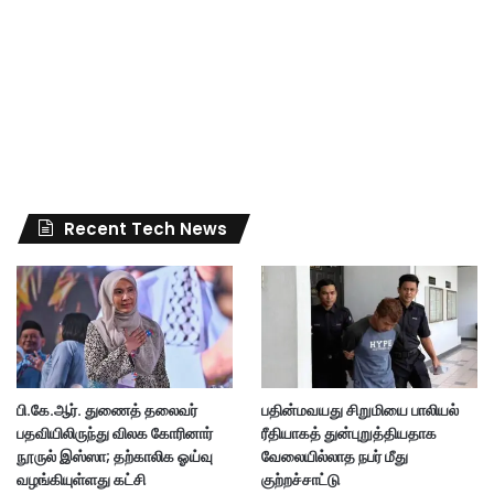
Recent Tech News
பி.கே.ஆர். துணைத் தலைவர்
பதின்மவயது சிறுமியை பாலியல்
பதவியிலிருந்து விலக கோரினார்
ரீதியாகத் துன்புறுத்தியதாக
நூருல் இஸ்ஸா; தற்காலிக ஓய்வு
வேலையில்லாத நபர் மீது
வழங்கியுள்ளது கட்சி
குற்றச்சாட்டு