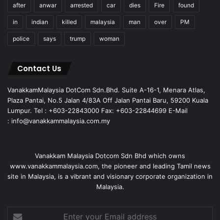
after
anwar
arrested
car
dies
Fire
found
in
indian
killed
malaysia
man
over
PM
police
says
trump
woman
Contact Us
VanakkamMalaysia DotCom Sdn.Bhd. Suite A-16-1, Menara Atlas,
Plaza Pantai, No.5 Jalan 4/83A Off Jalan Pantai Baru, 59200 Kuala
Lumpur. Tel : +603-22843000 Fax: +603-22844699 E-Mail
: info@vanakkammalaysia.com.my
Vanakkam Malaysia Dotcom Sdn Bhd which owns
www.vanakkammalaysia.com, the pioneer and leading Tamil news
site in Malaysia, is a vibrant and visionary corporate organization in
Malaysia.
Enter