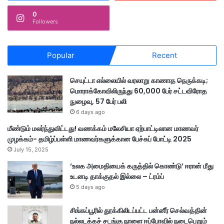
0
Followers
Popular
Recent
செயுட்டா எல்லையில் வரலாறு காணாத நெருக்கடி;
மொராக்கோவிலிருந்து 60,000 பேர் சட்டவிரோத
நுழைவு, 57 பேர் பலி
6 days ago
மீண்டும் மலர்ந்துவிட்டது! வணக்கம் மலேசியா ஏற்பாட்டிலான மாணவர்
முழக்கம்- தமிழ்ப்பள்ளி மாணவர்களுக்கான பேச்சுப் போட்டி 2025
July 15, 2025
‘உலக அமைதியைக் கருத்தில் கொண்டு’ ஈரான் மீது
உடனடி தாக்குதல் இல்லை – ட்ரம்ப்
5 days ago
சிங்கப்பூரில் தூக்கிலிடப்பட்ட பன்னீர் செல்வத்தின்
நல்லடக்கச் சடங்கு நாளை ஈப்போவில் நடைபெறும்