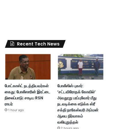
Recent Tech News
போட்காஸ்ட் நடத்தியவர்கள்
போலீஸிஸ் புகார்:
கைது: போலீஸாரின் இரட்டை
‘சட்டவிரோதக் கோவில்’
நிலைப்பாடு; சாடிய RSN
அவதூறு பரப்புவோர் மீது
ராயர்
நடவடிக்கை எடுக்க ஸ்ரீ
சக்தி நாகேஸ்வரி அம்மன்
1 hour ago
ஆலய நிர்வாகம்
வலியுறுத்தல்
2 hours ago