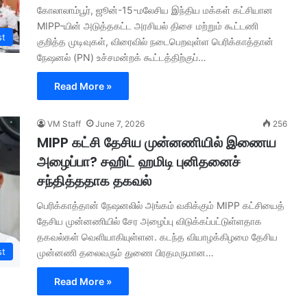
கோலாலாம்பூர், ஜூன்-15-மலேசிய இந்திய மக்கள் கட்சியான
MIPP-யின் அடுத்தகட்ட அரசியல் திசை மற்றும் கூட்டணி
st
குறித்த முடிவுகள், விரைவில் நடைபெறவுள்ள பெரிக்காத்தான்
நேஷனல் (PN) உச்சமன்றக் கூட்டத்திற்குப்…
Read More »
VM Staff
June 7, 2026
256
MIPP கட்சி தேசிய முன்னணியில் இணைய
அழைப்பா? சஹிட் ஹமிடி புனிதனைச்
சந்தித்ததாக தகவல்
பெரிக்காத்தான் நேஷனலில் அங்கம் வகிக்கும் MIPP கட்சியைத்
தேசிய முன்னணியில் சேர அழைப்பு விடுக்கப்பட்டுள்ளதாக
தகவல்கள் வெளியாகியுள்ளன. கடந்த வியாழக்கிழமை தேசிய
st
முன்னணி தலைவரும் துணை பிரதமருமான…
Read More »