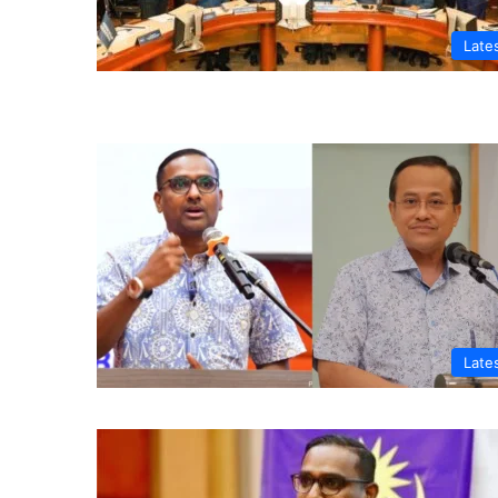
Late
Late