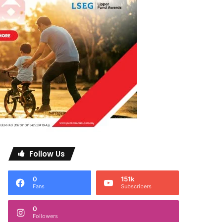
Follow Us
0
151k
Fans
Subscribers
0
Followers