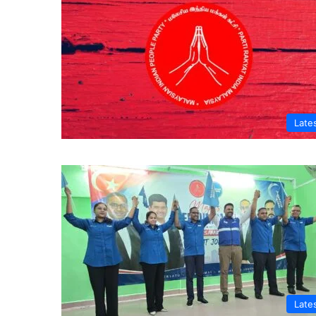
Late
Late