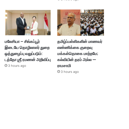
மலேசியா – சிங்கப்பூர்
தமிழ்ப்பள்ளிகளின் மாணவர்
இடையே தொழிலாளர் துறை
எண்ணிக்கை குறைவு
ஒத்துழைப்பு வலுப்படும்:
மக்கள்தொகை மாற்றமே;
டத்தோ ஶ்ரீ ரமணன் அறிவிப்பு
கல்வியின் தரம் அல்ல —
ராமசாமி
3 hours ago
3 hours ago