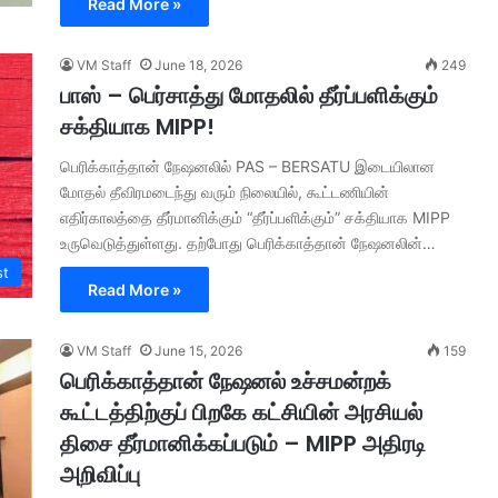
Read More »
VM Staff
June 18, 2026
249
பாஸ் – பெர்சாத்து மோதலில் தீர்ப்பளிக்கும்
சக்தியாக MIPP!
பெரிக்காத்தான் நேஷனலில் PAS – BERSATU இடையிலான
மோதல் தீவிரமடைந்து வரும் நிலையில், கூட்டணியின்
எதிர்காலத்தை தீர்மானிக்கும் “தீர்ப்பளிக்கும்” சக்தியாக MIPP
உருவெடுத்துள்ளது. தற்போது பெரிக்காத்தான் நேஷனலின்…
st
Read More »
VM Staff
June 15, 2026
159
பெரிக்காத்தான் நேஷனல் உச்சமன்றக்
கூட்டத்திற்குப் பிறகே கட்சியின் அரசியல்
திசை தீர்மானிக்கப்படும் – MIPP அதிரடி
அறிவிப்பு