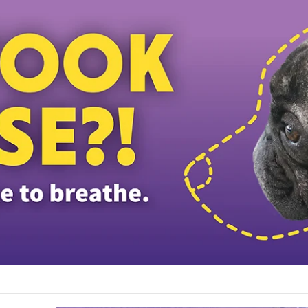
டத்தியவர்கள் கைது: போலீஸாரின் இரட்டை நிலைப்பாடு; சாடிய RSN ராயர்