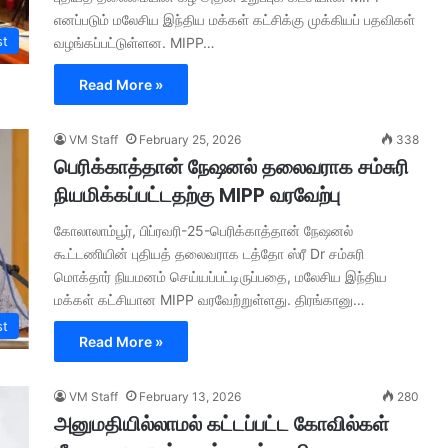
எனப்படும் மலேசிய இந்திய மக்கள் கட்சிக்கு முக்கியப் பதவிகள்
st
வழங்கப்பட்டுள்ளன. MIPP…
Read More »
VM Staff
February 25, 2026
338
பெரிக்காத்தான் நேஷனல் தலைவராக சம்சுரி
நியமிக்கப்பட்டதற்கு MIPP வரவேற்பு
கோலாலாம்பூர், பிப்ரவரி-25-பெரிக்காத்தான் நேஷனல்
கூட்டணியின் புதியத் தலைவராக டத்தோ ஸ்ரீ Dr சம்சுரி
மொக்தார் நியமனம் செய்யப்பட்டிருப்பதை, மலேசிய இந்திய
மக்கள் கட்சியான MIPP வரவேற்றுள்ளது. திரங்கானு…
st
Read More »
VM Staff
February 13, 2026
280
அனுமதியில்லாமல் கட்டப்பட்ட கோவில்கள்