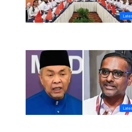
Late
Late