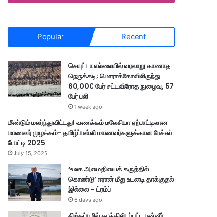
Popular
Recent
செயுட்டா எல்லையில் வரலாறு காணாத
நெருக்கடி; மொராக்கோவிலிருந்து
60,000 பேர் சட்டவிரோத நுழைவு, 57
பேர் பலி
1 week ago
மீண்டும் மலர்ந்துவிட்டது! வணக்கம் மலேசியா ஏற்பாட்டிலான
மாணவர் முழக்கம்- தமிழ்ப்பள்ளி மாணவர்களுக்கான பேச்சுப்
போட்டி 2025
July 15, 2025
‘உலக அமைதியைக் கருத்தில்
கொண்டு’ ஈரான் மீது உடனடி தாக்குதல்
இல்லை – ட்ரம்ப்
6 days ago
சிங்கப்பூரில் தூக்கிலிடப்பட்ட பன்னீர்