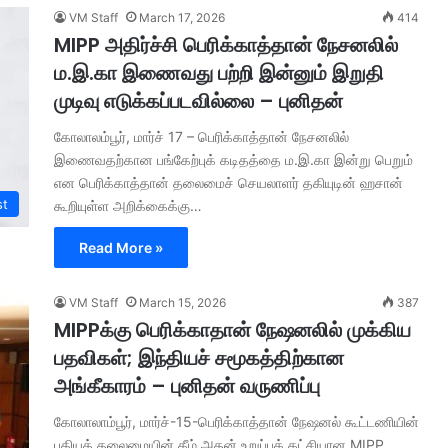
VM Staff
March 17, 2026
414
MIPP அதிர்ச்சி பெரிக்காத்தான் நேசனலில்
ம.இ.கா இணைவது பற்றி இன்னும் இறுதி
முடிவு எடுக்கப்படவில்லை – புனிதன்
கோலாலம்பூர், மார்ச் 17 – பெரிக்காத்தான் நேசனலில்
இணைவதற்கான பங்கேற்புக் கடிதத்தை ம.இ.கா இன்று பெறும்
என பெரிக்காத்தான் தலைமைச் செயலாளர் தகியுடின் ஹசான்
st
கூறியுள்ள அறிக்கைக்கு…
Read More »
VM Staff
March 15, 2026
387
MIPPக்கு பெரிக்காதான் நேஷனலில் முக்கிய
பதவிகள்; இந்தியச் சமூகத்திற்கான
அங்கீகாரம் – புனிதன் வருணிப்பு
கோலாலாம்பூர், மார்ச்-15-பெரிக்காத்தான் நேஷனல் கூட்டணியின்
புதியத் தலைமையின் கீழ் அதன் உறுப்புக் கட்சியான MIPP