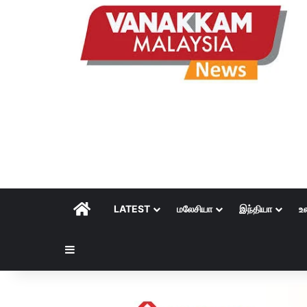
HOME
LATEST
மலேசியா
இந்தியா
உ
Sidebar