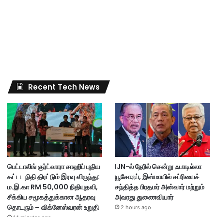
Recent Tech News
பெட்டாலிங் குர்ட்வாரா சாஹிப் புதிய
IJN-ல் நேரில் சென்று ஃபாடில்லா
கட்டட நிதி திரட்டும் இரவு விருந்து:
யூசோஃப், இஸ்மாயில் சப்ரியைச்
ம.இ.கா RM 50,000 நிதியுதவி,
சந்தித்த பிரதமர் அன்வார் மற்றும்
சீக்கிய சமூகத்துக்கான ஆதரவு
அவரது துணைவியார்
தொடரும் – விக்னேஸ்வரன் உறுதி
2 hours ago