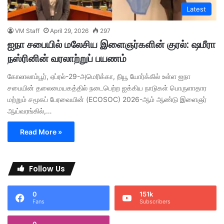
Latest
VM Staff
April 29, 2026
297
ஐநா சபையில் மலேசிய இளைஞர்களின் குரல்: ஷமீரா
நஸ்ரினின் வரலாற்றுப் பயணம்
கோலாலாம்பூர், ஏப்ரல்-29-அமெரிக்கா, நியூ யோர்க்கில் உள்ள ஐநா
சபையின் தலைமையகத்தில் நடைபெற்ற ஐக்கிய நாடுகள் பொருளாதார
மற்றும் சமூகப் பேரவையின் (ECOSOC) 2026-ஆம் ஆண்டு இளைஞர்
ஆய்வரங்கில்,…
Read More »
Follow Us
0
151k
Fans
Subscribers