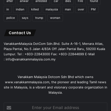
after
anwar
arrested
car
dies
Fire
found
in
indian
killed
malaysia
man
over
PM
police
says
trump
woman
Contact Us
VanakkamMalaysia DotCom Sdn.Bhd. Suite A-16-1, Menara Atlas,
Plaza Pantai, No.5 Jalan 4/83A Off Jalan Pantai Baru, 59200 Kuala
Lumpur. Tel : +603-22843000 Fax: +603-22844699 E-Mail
: info@vanakkammalaysia.com.my
Vanakkam Malaysia Dotcom Sdn Bhd which owns
www.vanakkammalaysia.com, the pioneer and leading Tamil news
site in Malaysia, is a vibrant and visionary corporate organization in
Malaysia.
Enter
your