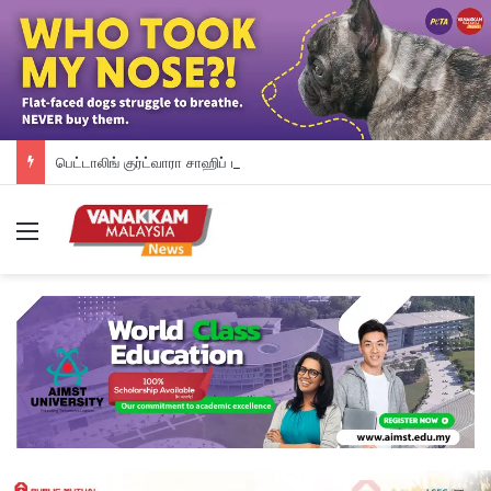
பெட்டாலிங் குர்ட்வாரா சாஹிப் புதிய கட்டட நிதி திரட்டும் இரவு விருந்து: ம.இ.கா RM 50,000 நிதியுதவி, சீக்கிய சமூகத்துக்கான ஆதரவு தொடரும் – விக்னேஸ்வரன் உறுதி
Menu