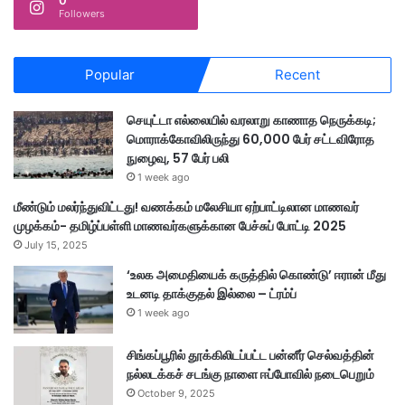
0
Followers
Popular
Recent
செயுட்டா எல்லையில் வரலாறு காணாத நெருக்கடி;
மொராக்கோவிலிருந்து 60,000 பேர் சட்டவிரோத
நுழைவு, 57 பேர் பலி
1 week ago
மீண்டும் மலர்ந்துவிட்டது! வணக்கம் மலேசியா ஏற்பாட்டிலான மாணவர்
முழக்கம்- தமிழ்ப்பள்ளி மாணவர்களுக்கான பேச்சுப் போட்டி 2025
July 15, 2025
‘உலக அமைதியைக் கருத்தில் கொண்டு’ ஈரான் மீது
உடனடி தாக்குதல் இல்லை – ட்ரம்ப்
1 week ago
சிங்கப்பூரில் தூக்கிலிடப்பட்ட பன்னீர் செல்வத்தின்
நல்லடக்கச் சடங்கு நாளை ஈப்போவில் நடைபெறும்
October 9, 2025