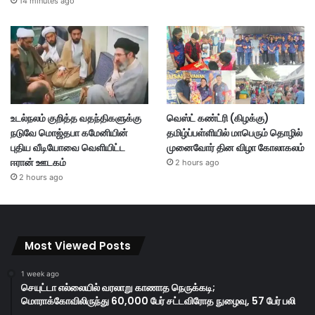
14 minutes ago
உடல்நலம் குறித்த வதந்திகளுக்கு
வெஸ்ட் கண்ட்ரி (கிழக்கு)
நடுவே மொஜ்தபா கமேனியின்
தமிழ்ப்பள்ளியில் மாபெரும் தொழில்
புதிய வீடியோவை வெளியிட்ட
முனைவோர் தின விழா கோலாகலம்
ஈரான் ஊடகம்
2 hours ago
2 hours ago
Most Viewed Posts
1 week ago
செயுட்டா எல்லையில் வரலாறு காணாத நெருக்கடி;
மொராக்கோவிலிருந்து 60,000 பேர் சட்டவிரோத நுழைவு, 57 பேர் பலி