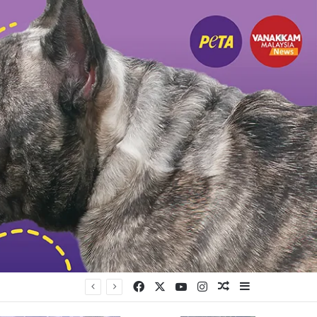
Facebook
X
YouTube
Instagram
Random Article
Sidebar
ா