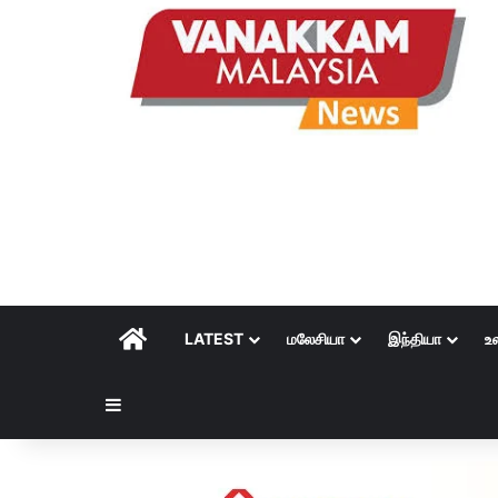
HOME
LATEST
மலேசியா
இந்தியா
உ
Sidebar