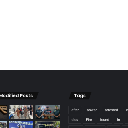
 Modified Posts
Tags
after
anwar
arrested
c
dies
Fire
found
in