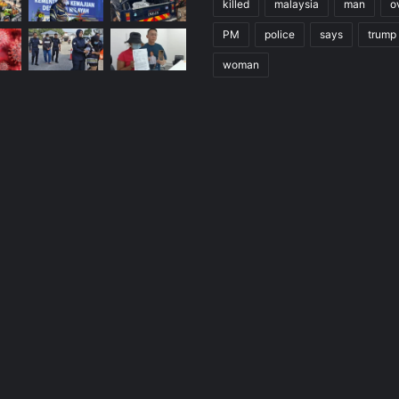
killed
malaysia
man
o
PM
police
says
trump
woman