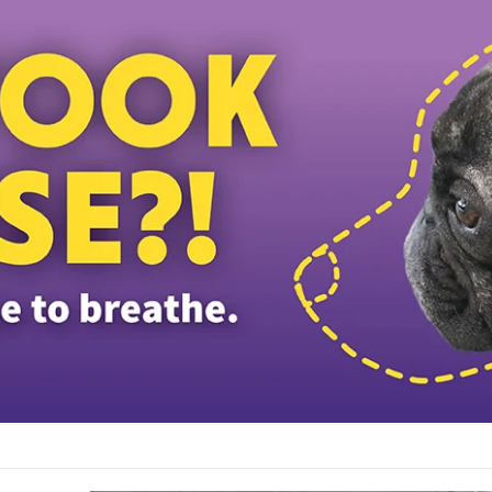
ணாமல் போன மர்மம் விலகியது: அவரது சடலம் ஆற்றில் கண்டெடுக்கப்பட்டது மலாக்க