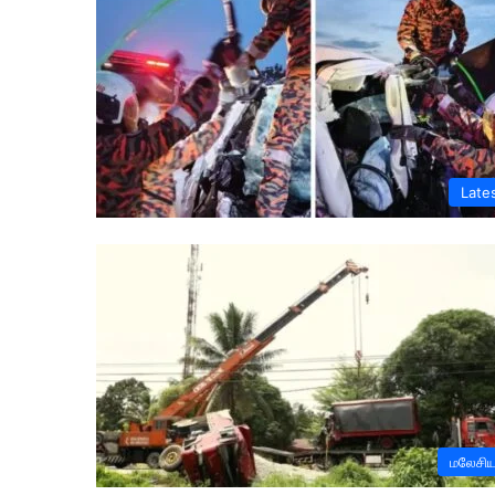
Late
மலேசி