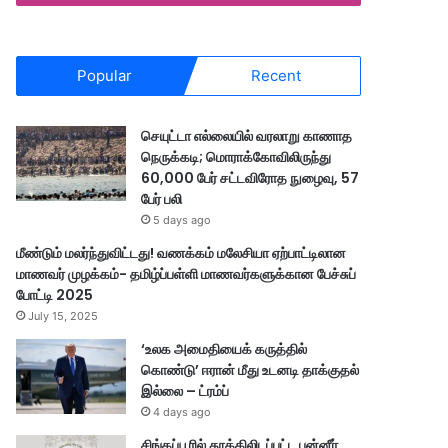
Popular
Recent
செயுட்டா எல்லையில் வரலாறு காணாத
நெருக்கடி; மொராக்கோவிலிருந்து
60,000 பேர் சட்டவிரோத நுழைவு, 57
பேர் பலி
5 days ago
மீண்டும் மலர்ந்துவிட்டது! வணக்கம் மலேசியா ஏற்பாட்டிலான
மாணவர் முழக்கம்- தமிழ்ப்பள்ளி மாணவர்களுக்கான பேச்சுப்
போட்டி 2025
July 15, 2025
‘உலக அமைதியைக் கருத்தில்
கொண்டு’ ஈரான் மீது உடனடி தாக்குதல்
இல்லை – ட்ரம்ப்
4 days ago
சிங்கப்பூரில் தூக்கிலிடப்பட்ட பன்னீர்