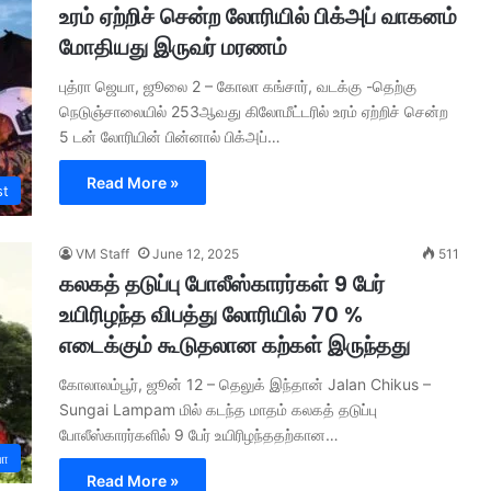
உரம் ஏற்றிச் சென்ற லோரியில் பிக்அப் வாகனம்
மோதியது இருவர் மரணம்
புத்ரா ஜெயா, ஜூலை 2 – கோலா கங்சார், வடக்கு -தெற்கு
நெடுஞ்சாலையில் 253ஆவது கிலோமீட்டரில் உரம் ஏற்றிச் சென்ற
5 டன் லோரியின் பின்னால் பிக்அப்…
Read More »
st
VM Staff
June 12, 2025
511
கலகத் தடுப்பு போலீஸ்காரர்கள் 9 பேர்
உயிரிழந்த விபத்து லோரியில் 70 %
எடைக்கும் கூடுதலான கற்கள் இருந்தது
கோலாலம்பூர், ஜூன் 12 – தெலுக் இந்தான் Jalan Chikus –
Sungai Lampam மில் கடந்த மாதம் கலகத் தடுப்பு
போலீஸ்காரர்களில் 9 பேர் உயிரிழந்ததற்கான…
யா
Read More »