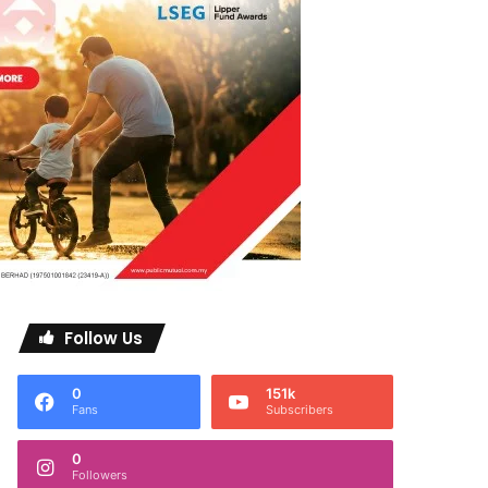
Follow Us
0
151k
Fans
Subscribers
0
Followers