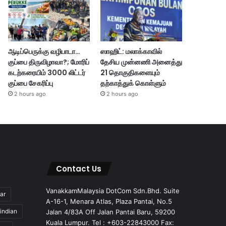
ஆடிப்பெருக்கு வழிபாடா…
ஸாஹிட்: மலாக்காவில்
குப்பை திருவிழாவா?; மோரிப்
தேசிய முன்னணி அனைத்து
கடற்கரையிம் 3000 லிட்டர்
21 தொகுதிகளையும்
குப்பை சேகரிப்பு
தற்காத்துக் கொள்ளும்
2 hours ago
2 hours ago
Contact Us
VanakkamMalaysia DotCom Sdn.Bhd. Suite
ar
A-16-1, Menara Atlas, Plaza Pantai, No.5
indian
Jalan 4/83A Off Jalan Pantai Baru, 59200
Kuala Lumpur. Tel : +603-22843000 Fax: