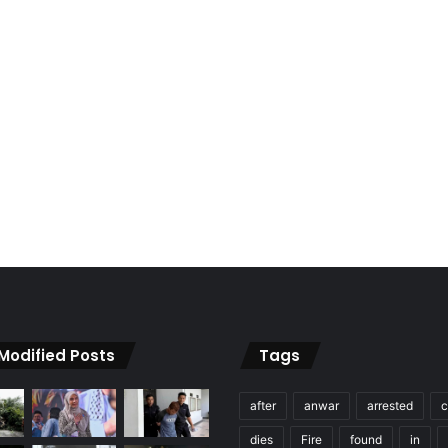
 Modified Posts
Tags
after
anwar
arrested
c
dies
Fire
found
in