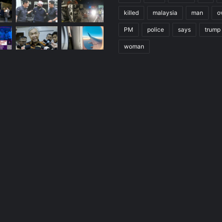
killed
malaysia
man
o
PM
police
says
trump
woman