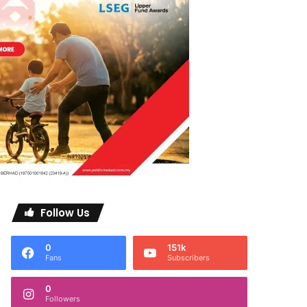
Follow Us
0
151k
Fans
Subscribers
0
Followers