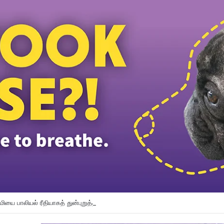
ியை பாலியல் ரீதியாகத் துன்புறுத்தியதாக வேலையில்லாத நபர் மீது குற்றச்சாட்டு