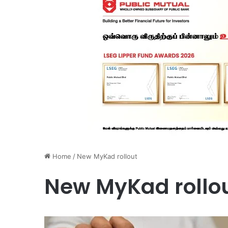
Home
/
New MyKad rollout
New MyKad rollo