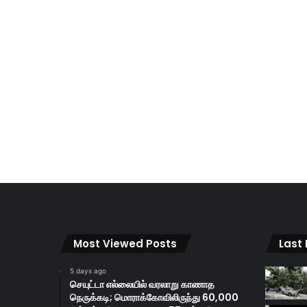
Most Viewed Posts
Last
5 days ago
செயுட்டா எல்லையில் வரலாறு காணாத
நெருக்கடி; மொராக்கோவிலிருந்து 60,000