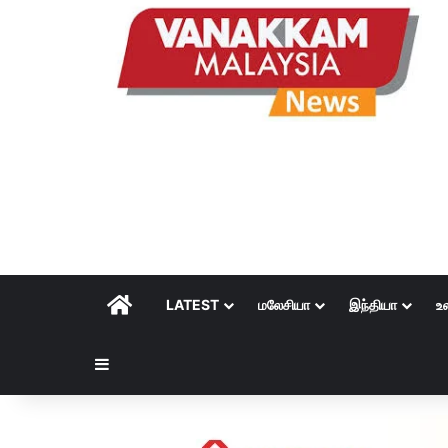
HOME
LATEST
மலேசியா
இந்தியா
உ
Sidebar