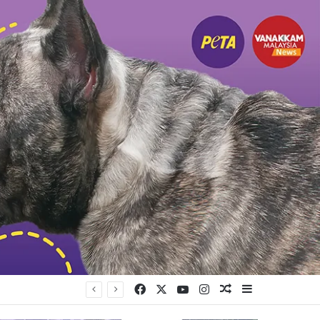
Facebook
X
YouTube
Instagram
Random Article
Sidebar