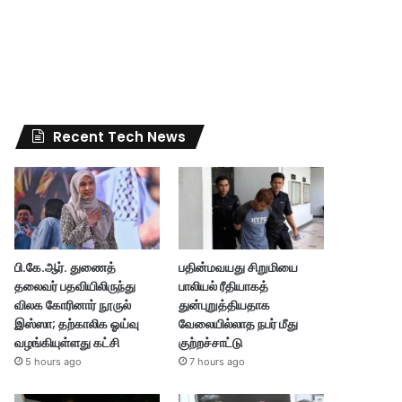
Recent Tech News
பி.கே.ஆர். துணைத்
பதின்மவயது சிறுமியை
தலைவர் பதவியிலிருந்து
பாலியல் ரீதியாகத்
விலக கோரினார் நூருல்
துன்புறுத்தியதாக
இஸ்ஸா; தற்காலிக ஓய்வு
வேலையில்லாத நபர் மீது
வழங்கியுள்ளது கட்சி
குற்றச்சாட்டு
5 hours ago
7 hours ago