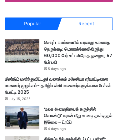
Popular
Recent
செயுட்டா எல்லையில் வரலாறு காணாத
நெருக்கடி; மொராக்கோவிலிருந்து
60,000 பேர் சட்டவிரோத நுழைவு, 57
பேர் பலி
5 days ago
மீண்டும் மலர்ந்துவிட்டது! வணக்கம் மலேசியா ஏற்பாட்டிலான
மாணவர் முழக்கம்- தமிழ்ப்பள்ளி மாணவர்களுக்கான பேச்சுப்
போட்டி 2025
July 15, 2025
‘உலக அமைதியைக் கருத்தில்
கொண்டு’ ஈரான் மீது உடனடி தாக்குதல்
இல்லை – ட்ரம்ப்
4 days ago
சிங்கப்பூரில் தூக்கிலிடப்பட்ட பன்னீர்