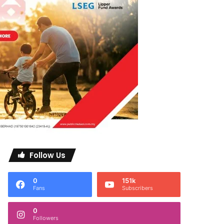
Follow Us
0
151k
Fans
Subscribers
0
Followers