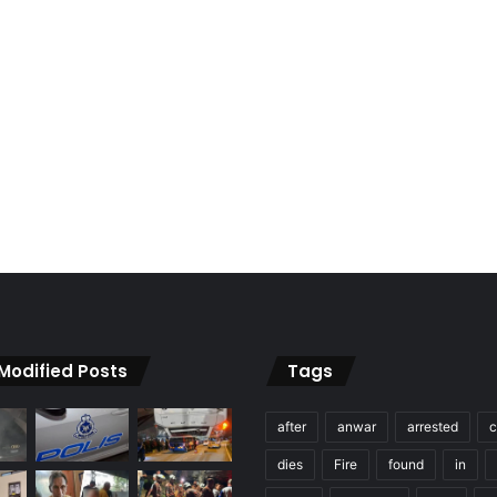
 Modified Posts
Tags
after
anwar
arrested
c
dies
Fire
found
in