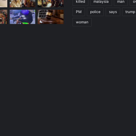
killed
malaysia
man
o
PM
police
says
trump
woman