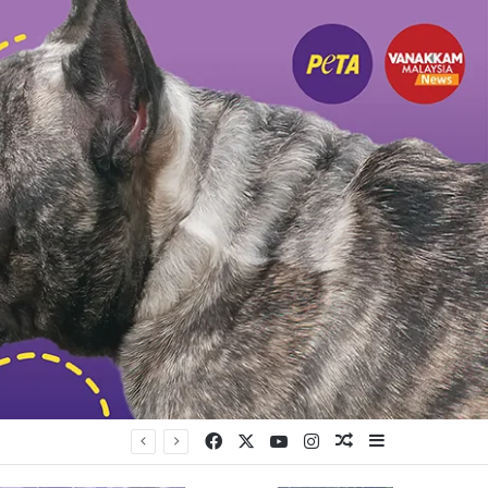
Facebook
X
YouTube
Instagram
Random Article
Sidebar