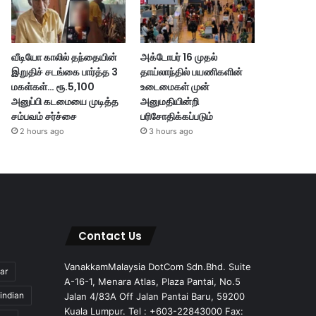
வீடியோ காலில் தந்தையின்
அக்டோபர் 16 முதல்
இறுதிச் சடங்கை பார்த்த 3
தாய்லாந்தில் பயணிகளின்
மகள்கள்… ரூ.5,100
உடைமைகள் முன்
அனுப்பி கடமையை முடித்த
அனுமதியின்றி
சம்பவம் சர்ச்சை
பரிசோதிக்கப்படும்
2 hours ago
3 hours ago
Contact Us
VanakkamMalaysia DotCom Sdn.Bhd. Suite
ar
A-16-1, Menara Atlas, Plaza Pantai, No.5
indian
Jalan 4/83A Off Jalan Pantai Baru, 59200
Kuala Lumpur. Tel : +603-22843000 Fax: