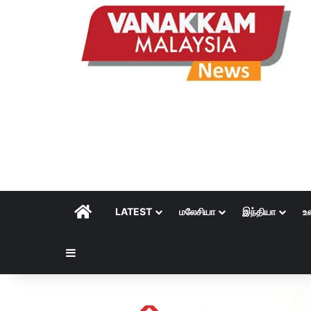
HOME
LATEST
மலேசியா
இந்தியா
உ
Sidebar