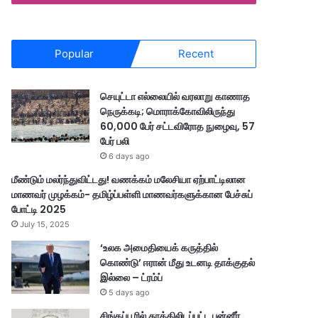
Popular
Recent
செயுட்டா எல்லையில் வரலாறு காணாத
நெருக்கடி; மொராக்கோவிலிருந்து
60,000 பேர் சட்டவிரோத நுழைவு, 57
பேர் பலி
6 days ago
மீண்டும் மலர்ந்துவிட்டது! வணக்கம் மலேசியா ஏற்பாட்டிலான
மாணவர் முழக்கம்- தமிழ்ப்பள்ளி மாணவர்களுக்கான பேச்சுப்
போட்டி 2025
July 15, 2025
‘உலக அமைதியைக் கருத்தில்
கொண்டு’ ஈரான் மீது உடனடி தாக்குதல்
இல்லை – ட்ரம்ப்
5 days ago
சிங்கப்பூரில் தூக்கிலிடப்பட்ட பன்னீர்