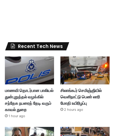
Recent Tech News
மாணவி தொடர்பான பாலியல்
சிலாங்கூர் செமிஞ்ஞியில்
துன்புறுத்தல் வழக்கில்
வெளிநாட்டு பெண் லாரி
சந்தேக நபரைத் தேடி வரும்
மோதி உயிரிழப்பு
காவல் துறை
2 hours ago
1 hour ago