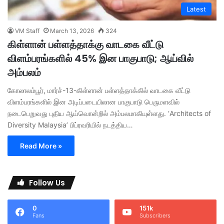
Latest
VM Staff
March 13, 2026
324
கிள்ளான் பள்ளத்தாக்கு வாடகை வீட்டு
விளம்பரங்களில் 45% இன பாகுபாடு; ஆய்வில்
அம்பலம்
கோலாலம்பூர், மார்ச்-13-கிள்ளான் பள்ளத்தாக்கில் வாடகை வீட்டு
விளம்பரங்களில் இன அடிப்படையிலான பாகுபாடு பெருமளவில்
நடைபெறுவது புதிய ஆய்வொன்றில் அம்பலமாகியுள்ளது. ‘Architects of
Diversity Malaysia’ பிப்ரவரியில் நடத்திய…
Read More »
Follow Us
0
151k
Fans
Subscribers