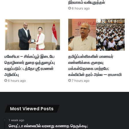
நிர்வாகம் வலியுறுத்தல்
6 hours ago
மலேசியா – சிங்கப்பூர் இடையே
தமிழ்ப்பள்ளிகளின் மாணவர்
தொழிலாளர் துறை ஒத்துழைப்பு
எண்ணிக்கை குறைவு
வலுப்படும்: டத்தோ ஶ்ரீ ரமணன்
மக்கள்தொகை மாற்றமே;
அறிவிப்பு
கல்வியின் தரம் அல்ல — ராமசாமி
6 hours ago
7 hours ago
Most Viewed Posts
1 week ago
செயுட்டா எல்லையில் வரலாறு காணாத நெருக்கடி;