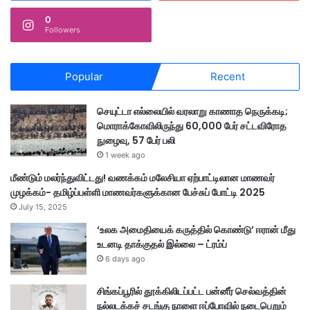
0
Followers
Popular
Recent
செயுட்டா எல்லையில் வரலாறு காணாத நெருக்கடி;
மொராக்கோவிலிருந்து 60,000 பேர் சட்டவிரோத
நுழைவு, 57 பேர் பலி
1 week ago
மீண்டும் மலர்ந்துவிட்டது! வணக்கம் மலேசியா ஏற்பாட்டிலான மாணவர்
முழக்கம்- தமிழ்ப்பள்ளி மாணவர்களுக்கான பேச்சுப் போட்டி 2025
July 15, 2025
‘உலக அமைதியைக் கருத்தில் கொண்டு’ ஈரான் மீது
உடனடி தாக்குதல் இல்லை – ட்ரம்ப்
6 days ago
சிங்கப்பூரில் தூக்கிலிடப்பட்ட பன்னீர் செல்வத்தின்
நல்லடக்கச் சடங்கு நாளை ஈப்போவில் நடைபெறும்