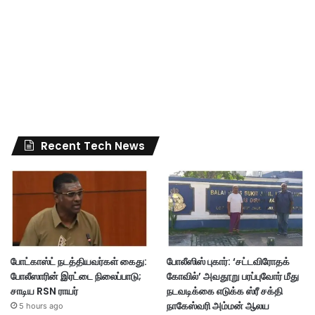
Recent Tech News
போட்காஸ்ட் நடத்தியவர்கள் கைது:
போலீஸிஸ் புகார்: ‘சட்டவிரோதக்
போலீஸாரின் இரட்டை நிலைப்பாடு;
கோவில்’ அவதூறு பரப்புவோர் மீது
சாடிய RSN ராயர்
நடவடிக்கை எடுக்க ஸ்ரீ சக்தி
நாகேஸ்வரி அம்மன் ஆலய
5 hours ago