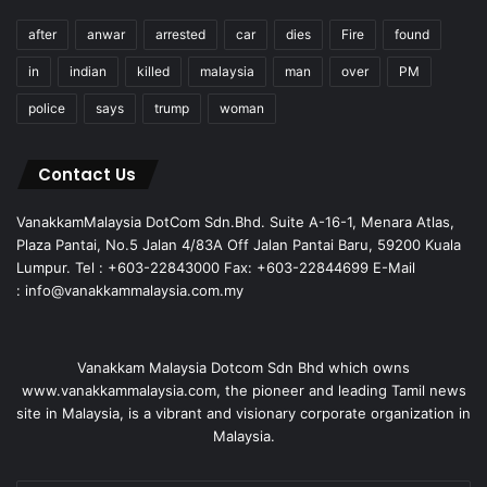
after
anwar
arrested
car
dies
Fire
found
in
indian
killed
malaysia
man
over
PM
police
says
trump
woman
Contact Us
VanakkamMalaysia DotCom Sdn.Bhd. Suite A-16-1, Menara Atlas,
Plaza Pantai, No.5 Jalan 4/83A Off Jalan Pantai Baru, 59200 Kuala
Lumpur. Tel : +603-22843000 Fax: +603-22844699 E-Mail
: info@vanakkammalaysia.com.my
Vanakkam Malaysia Dotcom Sdn Bhd which owns
www.vanakkammalaysia.com, the pioneer and leading Tamil news
site in Malaysia, is a vibrant and visionary corporate organization in
Malaysia.