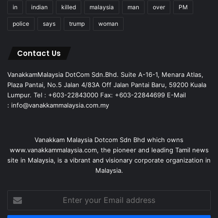
in
indian
killed
malaysia
man
over
PM
police
says
trump
woman
Contact Us
VanakkamMalaysia DotCom Sdn.Bhd. Suite A-16-1, Menara Atlas,
Plaza Pantai, No.5 Jalan 4/83A Off Jalan Pantai Baru, 59200 Kuala
Lumpur. Tel : +603-22843000 Fax: +603-22844699 E-Mail
: info@vanakkammalaysia.com.my
Vanakkam Malaysia Dotcom Sdn Bhd which owns
www.vanakkammalaysia.com, the pioneer and leading Tamil news
site in Malaysia, is a vibrant and visionary corporate organization in
Malaysia.
Enter
your
Email