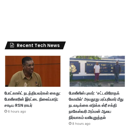
Recent Tech News
போட்காஸ்ட் நடத்தியவர்கள் கைது:
போலீஸிஸ் புகார்: ‘சட்டவிரோதக்
போலீஸாரின் இரட்டை நிலைப்பாடு;
கோவில்’ அவதூறு பரப்புவோர் மீது
சாடிய RSN ராயர்
நடவடிக்கை எடுக்க ஸ்ரீ சக்தி
நாகேஸ்வரி அம்மன் ஆலய
6 hours ago
நிர்வாகம் வலியுறுத்தல்
8 hours ago