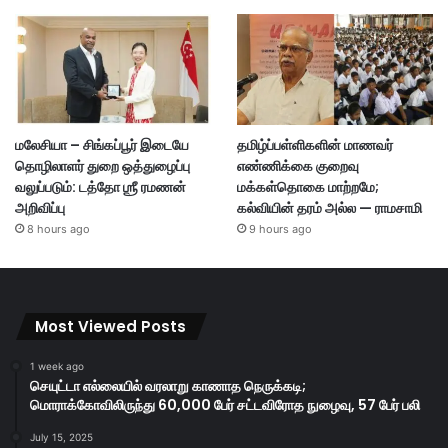
மலேசியா – சிங்கப்பூர் இடையே
தமிழ்ப்பள்ளிகளின் மாணவர்
தொழிலாளர் துறை ஒத்துழைப்பு
எண்ணிக்கை குறைவு
வலுப்படும்: டத்தோ ஶ்ரீ ரமணன்
மக்கள்தொகை மாற்றமே;
அறிவிப்பு
கல்வியின் தரம் அல்ல — ராமசாமி
8 hours ago
9 hours ago
Most Viewed Posts
1 week ago
செயுட்டா எல்லையில் வரலாறு காணாத நெருக்கடி;
மொராக்கோவிலிருந்து 60,000 பேர் சட்டவிரோத நுழைவு, 57 பேர் பலி
July 15, 2025