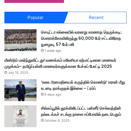
Popular
Recent
செயுட்டா எல்லையில் வரலாறு காணாத நெருக்கடி;
மொராக்கோவிலிருந்து 60,000 பேர் சட்டவிரோத
நுழைவு, 57 பேர் பலி
1 week ago
மீண்டும் மலர்ந்துவிட்டது! வணக்கம் மலேசியா ஏற்பாட்டிலான மாணவர்
முழக்கம்- தமிழ்ப்பள்ளி மாணவர்களுக்கான பேச்சுப் போட்டி 2025
July 15, 2025
‘உலக அமைதியைக் கருத்தில் கொண்டு’ ஈரான் மீது
உடனடி தாக்குதல் இல்லை – ட்ரம்ப்
6 days ago
சிங்கப்பூரில் தூக்கிலிடப்பட்ட பன்னீர் செல்வத்தின்
நல்லடக்கச் சடங்கு நாளை ஈப்போவில் நடைபெறும்
October 9, 2025