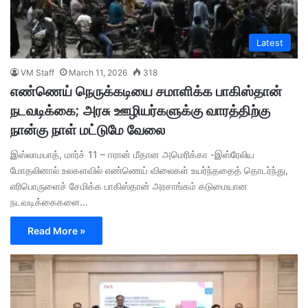
Latest
VM Staff
March 11, 2026
318
எண்ணெய் நெருக்கடியை சமாளிக்க பாகிஸ்தான்
நடவடிக்கை; அரசு ஊழியர்களுக்கு வாரத்திற்கு
நான்கு நாள் மட்டுமே வேலை
இஸ்லாமபாத், மார்ச் 11 – ஈரான் மீதான அமெரிக்கா -இஸ்ரேலிய
மோதலினால் உலகளவில் எண்ணெய் விலைகள் உயர்ந்ததைத் தொடர்ந்து,
எரிபொருளைச் சேமிக்க பாகிஸ்தான் அரசாங்கம் கடுமையான
நடவடிக்கைகளை…
Read More »