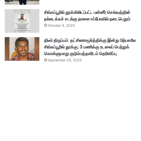
சிங்கப்பூரில் தூக்கிலிடப்பட்ட பன்னீர் செல்வத்தின்
நல்லடக்கச் சடங்கு நாளை ஈப்போவில் நடைபெறும்
October 9, 2025
திடீர் திருப்பம்: தட்சிணாமூர்த்திக்கு இன்று பிற்பகலே
சிங்கப்பூரில் தூக்கு; 3 மணிக்கு உடலைப் பெற்றுக்
கொள்ளுமாறு குடும்பத்தாரிடம் தெரிவிப்பு
September 25, 2025