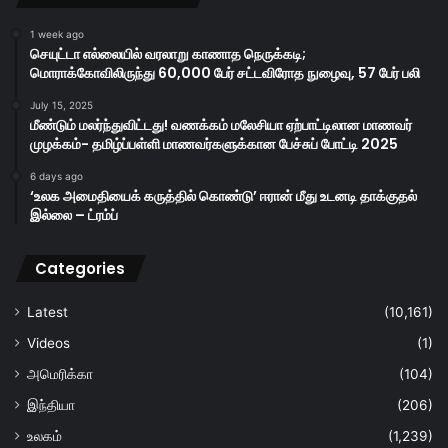
1 week ago
செயுட்டா எல்லையில் வரலாறு காணாத நெருக்கடி;
மொராக்கோவிலிருந்து 60,000 பேர் சட்டவிரோத நுழைவு, 57 பேர் பலி
July 15, 2025
மீண்டும் மலர்ந்துவிட்டது! வணக்கம் மலேசியா ஏற்பாட்டிலான மாணவர்
முழக்கம்- தமிழ்ப்பள்ளி மாணவர்களுக்கான பேச்சுப் போட்டி 2025
6 days ago
‘உலக அமைதியைக் கருத்தில் கொண்டு’ ஈரான் மீது உடனடி தாக்குதல்
இல்லை – ட்ரம்ப்
Categories
Latest
(10,161)
Videos
(1)
அமெரிக்கா
(104)
இந்தியா
(206)
உலகம்
(1,239)