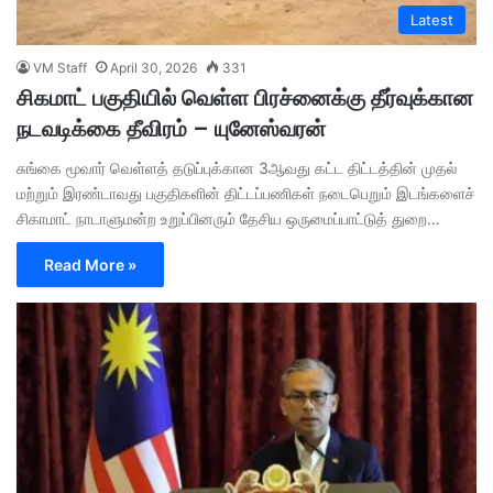
Latest
VM Staff
April 30, 2026
331
சிகமாட் பகுதியில் வெள்ள பிரச்னைக்கு தீர்வுக்கான
நடவடிக்கை தீவிரம் – யுனேஸ்வரன்
சுங்கை மூவார் வெள்ளத் தடுப்புக்கான 3ஆவது கட்ட திட்டத்தின் முதல்
மற்றும் இரண்டாவது பகுதிகளின் திட்டப்பணிகள் நடைபெறும் இடங்களைச்
சிகாமாட் நாடாளுமன்ற உறுப்பினரும் தேசிய ஒருமைப்பாட்டுத் துறை…
Read More »