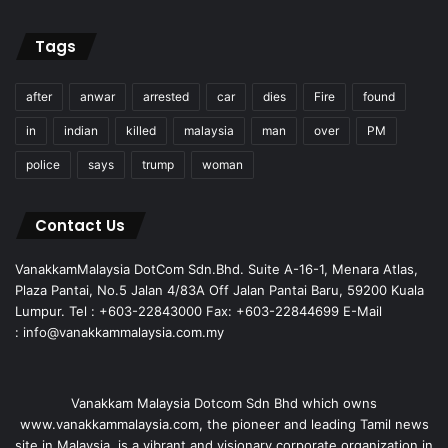
Tags
after
anwar
arrested
car
dies
Fire
found
in
indian
killed
malaysia
man
over
PM
police
says
trump
woman
Contact Us
VanakkamMalaysia DotCom Sdn.Bhd. Suite A-16-1, Menara Atlas,
Plaza Pantai, No.5 Jalan 4/83A Off Jalan Pantai Baru, 59200 Kuala
Lumpur. Tel : +603-22843000 Fax: +603-22844699 E-Mail
: info@vanakkammalaysia.com.my
Vanakkam Malaysia Dotcom Sdn Bhd which owns
www.vanakkammalaysia.com, the pioneer and leading Tamil news
site in Malaysia, is a vibrant and visionary corporate organization in