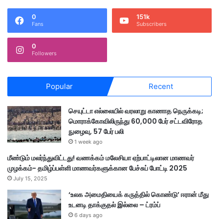
0
151k
Fans
Subscribers
0
Followers
Popular
Recent
செயுட்டா எல்லையில் வரலாறு காணாத நெருக்கடி;
மொராக்கோவிலிருந்து 60,000 பேர் சட்டவிரோத
நுழைவு, 57 பேர் பலி
1 week ago
மீண்டும் மலர்ந்துவிட்டது! வணக்கம் மலேசியா ஏற்பாட்டிலான மாணவர்
முழக்கம்- தமிழ்ப்பள்ளி மாணவர்களுக்கான பேச்சுப் போட்டி 2025
July 15, 2025
‘உலக அமைதியைக் கருத்தில் கொண்டு’ ஈரான் மீது
உடனடி தாக்குதல் இல்லை – ட்ரம்ப்
6 days ago