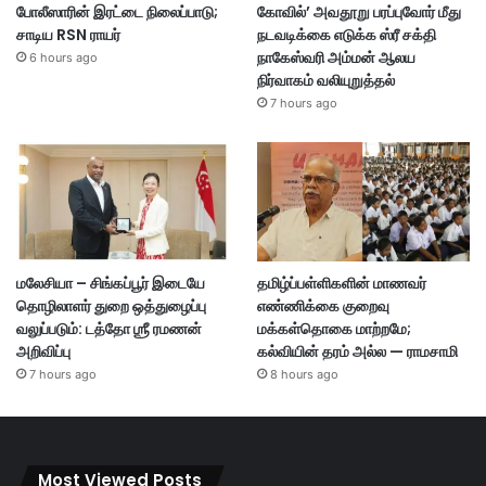
போலீஸாரின் இரட்டை நிலைப்பாடு;
கோவில்’ அவதூறு பரப்புவோர் மீது
சாடிய RSN ராயர்
நடவடிக்கை எடுக்க ஸ்ரீ சக்தி
நாகேஸ்வரி அம்மன் ஆலய
6 hours ago
நிர்வாகம் வலியுறுத்தல்
7 hours ago
மலேசியா – சிங்கப்பூர் இடையே
தமிழ்ப்பள்ளிகளின் மாணவர்
தொழிலாளர் துறை ஒத்துழைப்பு
எண்ணிக்கை குறைவு
வலுப்படும்: டத்தோ ஶ்ரீ ரமணன்
மக்கள்தொகை மாற்றமே;
அறிவிப்பு
கல்வியின் தரம் அல்ல — ராமசாமி
7 hours ago
8 hours ago
Most Viewed Posts