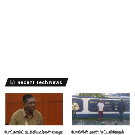
Recent Tech News
போட்காஸ்ட் நடத்தியவர்கள் கைது:
போலீஸிஸ் புகார்: ‘சட்டவிரோதக்