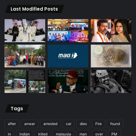
Last Modified Posts
Tags
after
anwar
arrested
car
dies
Fire
found
in
indian
killed
malaysia
man
over
PM