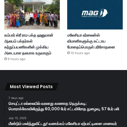
கம்பார் ஸ்ரீ ராம பக்த ஹனுமான்
மலேசியா ஏர்லைன்ஸ்
ஆலயம் பக்தர்கள்
விமானிகளுக்கு கட்டாய
சுற்றுப்பயணிகளின் முக்கிய
போதைப்பொருள் பரிசோதனை
அடையாள தலமாக உருவாகும்
10 hours ago
9 hours ago
Most Viewed Posts
7 days ago
செயுட்டா எல்லையில் வரலாறு காணாத நெருக்கடி;
மொராக்கோவிலிருந்து 60,000 பேர் சட்டவிரோத நுழைவு, 57 பேர் பலி
July 15, 2025
மீண்டும் மலர்ந்துவிட்டது! வணக்கம் மலேசியா ஏற்பாட்டிலான மாணவர்