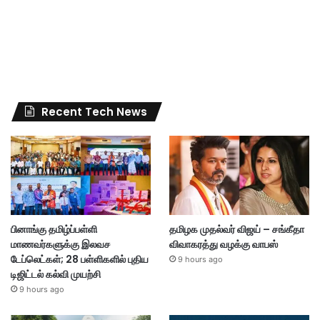
Recent Tech News
பினாங்கு தமிழ்ப்பள்ளி
தமிழக முதல்வர் விஜய் – சங்கீதா
மாணவர்களுக்கு இலவச
விவாகரத்து வழக்கு வாபஸ்
டேப்லெட்கள்; 28 பள்ளிகளில் புதிய
9 hours ago
டிஜிட்டல் கல்வி முயற்சி
9 hours ago