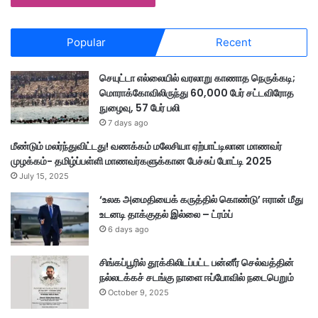
Popular
Recent
செயுட்டா எல்லையில் வரலாறு காணாத நெருக்கடி;
மொராக்கோவிலிருந்து 60,000 பேர் சட்டவிரோத
நுழைவு, 57 பேர் பலி
7 days ago
மீண்டும் மலர்ந்துவிட்டது! வணக்கம் மலேசியா ஏற்பாட்டிலான மாணவர்
முழக்கம்- தமிழ்ப்பள்ளி மாணவர்களுக்கான பேச்சுப் போட்டி 2025
July 15, 2025
‘உலக அமைதியைக் கருத்தில் கொண்டு’ ஈரான் மீது
உடனடி தாக்குதல் இல்லை – ட்ரம்ப்
6 days ago
சிங்கப்பூரில் தூக்கிலிடப்பட்ட பன்னீர் செல்வத்தின்
நல்லடக்கச் சடங்கு நாளை ஈப்போவில் நடைபெறும்
October 9, 2025