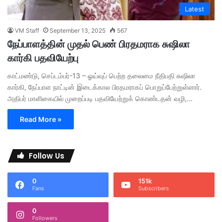
Latest
VM Staff
September 13, 2025
567
நேப்பாளத்தின் முதல் பெண் பிரதமராக சுஷிலா
கார்கி பதவியேற்பு
காட்மண்டு, செப்டம்பர்-13 – ஓய்வுப் பெற்ற தலைமை நீதிபதி சுஷிலா
கார்கி, நேப்பாள நாட்டின் இடைக்கால பிரதமராகப் பொறுப்பேற்றுள்ளார்.
அதிபர் மாளிகையில் முறைப்படி பதவியேற்றுக் கொண்டதன் வழி,…
Read More »
Follow Us
0
151k
Fans
Subscribers
0
Followers