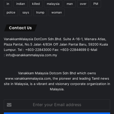
in
indian
killed
malaysia
man
over
PM
police
says
trump
woman
Contact Us
VanakkamMalaysia DotCom Sdn.Bhd. Suite A-16-1, Menara Atlas,
Plaza Pantai, No.5 Jalan 4/83A Off Jalan Pantai Baru, 59200 Kuala
Lumpur. Tel : +603-22843000 Fax: +603-22844699 E-Mail
: info@vanakkammalaysia.com.my
Vanakkam Malaysia Dotcom Sdn Bhd which owns
www.vanakkammalaysia.com, the pioneer and leading Tamil news
site in Malaysia, is a vibrant and visionary corporate organization in
Malaysia.
Enter
your
Email