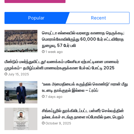
Popular
Recent
செயுட்டா எல்லையில் வரலாறு காணாத நெருக்கடி;
மொராக்கோவிலிருந்து 60,000 பேர் சட்டவிரோத
நுழைவு, 57 பேர் பலி
1 week ago
மீண்டும் மலர்ந்துவிட்டது! வணக்கம் மலேசியா ஏற்பாட்டிலான மாணவர்
முழக்கம்- தமிழ்ப்பள்ளி மாணவர்களுக்கான பேச்சுப் போட்டி 2025
July 15, 2025
‘உலக அமைதியைக் கருத்தில் கொண்டு’ ஈரான் மீது
உடனடி தாக்குதல் இல்லை – ட்ரம்ப்
7 days ago
சிங்கப்பூரில் தூக்கிலிடப்பட்ட பன்னீர் செல்வத்தின்
நல்லடக்கச் சடங்கு நாளை ஈப்போவில் நடைபெறும்
October 9, 2025