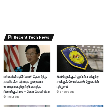
Recent Tech News
மக்களின் எதிர்ப்பைத் தொடர்ந்து
இஸ்ரேலுக்கு அனுப்பப்படவிருந்த
தானியக்க அபராத முறையை
சரக்குக் கொள்கலன் ஜோகூரில்
உடனடியாக நிறுத்தி வைத்த
பறிமுதல்
பினாங்கு அரசு – சௌ கோன் யோ
3 hours ago
1 hour ago