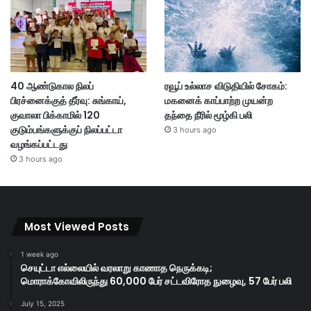
40 ஆண்டுகால நிலப்
ரவூப் உல்லாச விடுதியில் சோகம்:
பிரச்னைக்குத் தீர்வு: சுங்காய்,
மகனைக் காப்பாற்ற முயன்ற
குவாலா பிக்காமில் 120
தந்தை நீரில் மூழ்கி பலி
குடும்பங்களுக்குப் நிலப்பட்டா
3 hours ago
வழங்கப்பட்டது
3 hours ago
Most Viewed Posts
1 week ago
செயுட்டா எல்லையில் வரலாறு காணாத நெருக்கடி;
மொராக்கோவிலிருந்து 60,000 பேர் சட்டவிரோத நுழைவு, 57 பேர் பலி
July 15, 2025