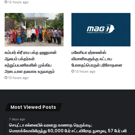
12 hours ago
கம்பார் ஸ்ரீ ராம பக்த ஹனுமான்
மலேசியா ஏர்லைன்ஸ்
ஆலயம் பக்தர்கள்
விமானிகளுக்கு கட்டாய
சுற்றுப்பயணிகளின் முக்கிய
போதைப்பொருள் பரிசோதனை
அடையாள தலமாக உருவாகும்
13 hours ago
13 hours ago
Most Viewed Posts
7 days ago
செயுட்டா எல்லையில் வரலாறு காணாத நெருக்கடி;
மொராக்கோவிலிருந்து 60,000 பேர் சட்டவிரோத நுழைவு, 57 பேர் பலி