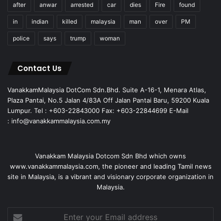
after
anwar
arrested
car
dies
Fire
found
in
indian
killed
malaysia
man
over
PM
police
says
trump
woman
Contact Us
VanakkamMalaysia DotCom Sdn.Bhd. Suite A-16-1, Menara Atlas,
Plaza Pantai, No.5 Jalan 4/83A Off Jalan Pantai Baru, 59200 Kuala
Lumpur. Tel : +603-22843000 Fax: +603-22844699 E-Mail
: info@vanakkammalaysia.com.my
Vanakkam Malaysia Dotcom Sdn Bhd which owns
www.vanakkammalaysia.com, the pioneer and leading Tamil news
site in Malaysia, is a vibrant and visionary corporate organization in
Malaysia.
Enter