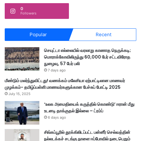
0
Followers
Popular
Recent
செயுட்டா எல்லையில் வரலாறு காணாத நெருக்கடி;
மொராக்கோவிலிருந்து 60,000 பேர் சட்டவிரோத
நுழைவு, 57 பேர் பலி
7 days ago
மீண்டும் மலர்ந்துவிட்டது! வணக்கம் மலேசியா ஏற்பாட்டிலான மாணவர்
முழக்கம்- தமிழ்ப்பள்ளி மாணவர்களுக்கான பேச்சுப் போட்டி 2025
July 15, 2025
‘உலக அமைதியைக் கருத்தில் கொண்டு’ ஈரான் மீது
உடனடி தாக்குதல் இல்லை – ட்ரம்ப்
6 days ago
சிங்கப்பூரில் தூக்கிலிடப்பட்ட பன்னீர் செல்வத்தின்
நல்லடக்கச் சடங்கு நாளை ஈப்போவில் நடைபெறும்