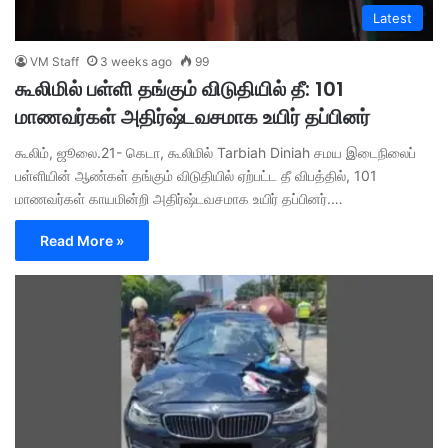
Latest
VM Staff
3 weeks ago
99
கூலிமில் பள்ளி தங்கும் விடுதியில் தீ: 101
மாணவர்கள் அதிர்ஷ்டவசமாக உயிர் தப்பினர்
கூலிம், ஜூலை.21- கெடா, கூலிமில் Tarbiah Diniah சமய இடைநிலைப்
பள்ளியின் ஆண்கள் தங்கும் விடுதியில் ஏற்பட்ட தீ விபத்தில், 101
மாணவர்கள் காயமின்றி அதிர்ஷ்டவசமாக உயிர் தப்பினர்.…
Read More »