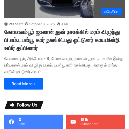
மலேசியா
VM Staff
October 8, 2025
446
கோலாலம்பூர் ஜாலான் துன் ரசாக்கில் மரம் விழுந்து
பி.எம்.டபள்யூ கார் நசுங்கியது ஓட்டுனர் காயமின்றி
உயிர் தப்பினார்
கோலாலம்பூர், அக்டோபர்- 8, கோலாலம்பூர், ஜாலான் துன் ரசாக்கில் இன்று
பிற்பகலில் மரம் விழுந்து பி.எம். டபள்யூ கார் நசுங்கியது. எனினும் அந்த
காரின் ஓட்டுனர் காயம்…
Read More »
Follow Us
0
151k
Fans
Subscribers