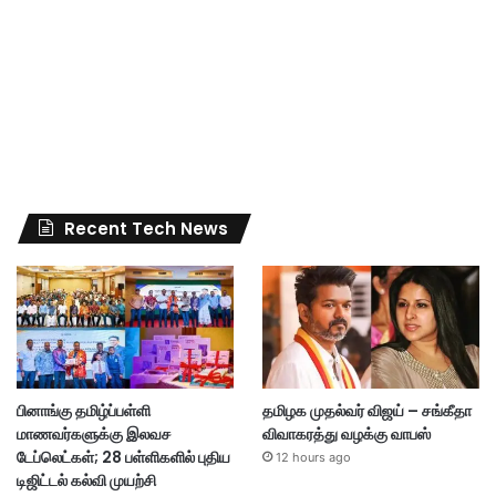
Recent Tech News
பினாங்கு தமிழ்ப்பள்ளி
தமிழக முதல்வர் விஜய் – சங்கீதா
மாணவர்களுக்கு இலவச
விவாகரத்து வழக்கு வாபஸ்
டேப்லெட்கள்; 28 பள்ளிகளில் புதிய
12 hours ago
டிஜிட்டல் கல்வி முயற்சி