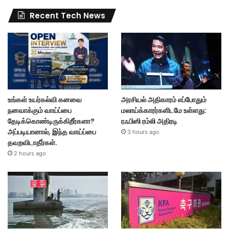
Recent Tech News
உங்கள் உயர்கல்வி கனவை
அரசியல் அதிகாரம் எப்போதும்
நனவாக்கும் வாய்ப்பை
மலாய்க்காரர்களிடமே உள்ளது:
தேடிக்கொண்டிருக்கிறீர்களா?
ரஃபிஸி ரம்லி அதிரடி
அப்படியானால், இந்த வாய்ப்பை
3 hours ago
தவறவிடாதீர்கள்.
2 hours ago