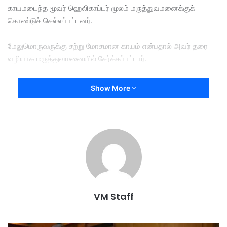
காயமடைந்த மூவர் ஹெலிகாப்டர் மூலம் மருத்துவமனைக்குக்
கொண்டுச் செல்லப்பட்டனர்.
மேலுமொருவருக்கு சற்று மோசமான காயம் என்பதால் அவர் தரை
வழியாக மருத்துவமனையில் சேர்க்கப்பட்டார்.
சிராய்ப்பு காயங்களுக்கு ஆளானவர்களுக்கு சம்பவ இடத்திலேயே
Show More
சிகிச்சை அளிக்கப்பட்டது.
விமானம் விழுந்த இடத்தருகே இருந்தவர்களுக்குக் காயமேதும்
ஏற்படவில்லை.
அதே போல் விமான நிலையத்திற்கோ பொது சொத்துக்களுக்கோ
சேதமில்லை என அதிகாரிகள் கூறினர்.
VM Staff
விமான விபத்துக்கான காரணத்தை கூட்டரசு வான் போக்குவரத்து
அதிகாரத் தரப்பு ஆராய்ந்து வருகிறது.