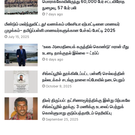
மொராக்கோவிலிருந்து 60,000 பேர் சட்டவிரோத
நுழைவு, 57 பேர் பலி
7 days ago
மீண்டும் மலர்ந்துவிட்டது! வணக்கம் மலேசியா ஏற்பாட்டிலான மாணவர்
முழக்கம்- தமிழ்ப்பள்ளி மாணவர்களுக்கான பேச்சுப் போட்டி 2025
July 15, 2025
‘உலக அமைதியைக் கருத்தில் கொண்டு’ ஈரான் மீது
உடனடி தாக்குதல் இல்லை – ட்ரம்ப்
6 days ago
சிங்கப்பூரில் தூக்கிலிடப்பட்ட பன்னீர் செல்வத்தின்
நல்லடக்கச் சடங்கு நாளை ஈப்போவில் நடைபெறும்
October 9, 2025
திடீர் திருப்பம்: தட்சிணாமூர்த்திக்கு இன்று பிற்பகலே
சிங்கப்பூரில் தூக்கு; 3 மணிக்கு உடலைப் பெற்றுக்
கொள்ளுமாறு குடும்பத்தாரிடம் தெரிவிப்பு
September 25, 2025