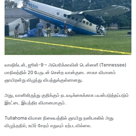
a
n
e
m
a
i
l
வாஷிங்டன், ஜூன்-9 – அமெரிக்காவின் டென்னஸீ (Tennessee)
மாநிலத்தில் 20 பேருடன் சென்ற வான்குடை சாகச விமானம்
ஞாயிறன்று விழுந்து விபத்துக்குள்ளானது.
அது, வானிலிருந்து குதிக்கும் நடவடிக்கைக்காக பயன்படுத்தப்படும்
இரட்டை இயந்திர விமானமாகும்.
Tullahoma விமான நிலையத்தில் ஞாயிறு நண்பகலில் அது
விழுந்ததில், உயிர் சேதம் எதுவும் ஏற்படவில்லை.