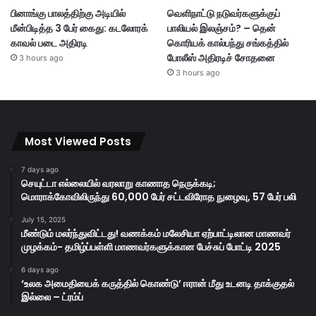
பினாங்கு பாலத்திற்கு அடியில்
வெளிநாட்டு நடுவர்களுக்குப்
மீன்பிடித்த 3 பேர் கைது: கடலோரக்
பாலியல் இலஞ்சம்? – தென்
காவல் படை அதிரடி
கொரியக் கால்பந்து சங்கத்தில்
போலீஸ் அதிரடிச் சோதனை
3 hours ago
3 hours ago
Most Viewed Posts
7 days ago
செயுட்டா எல்லையில் வரலாறு காணாத நெருக்கடி;
மொராக்கோவிலிருந்து 60,000 பேர் சட்டவிரோத நுழைவு, 57 பேர் பலி
July 15, 2025
மீண்டும் மலர்ந்துவிட்டது! வணக்கம் மலேசியா ஏற்பாட்டிலான மாணவர்
முழக்கம்- தமிழ்ப்பள்ளி மாணவர்களுக்கான பேச்சுப் போட்டி 2025
6 days ago
‘உலக அமைதியைக் கருத்தில் கொண்டு’ ஈரான் மீது உடனடி தாக்குதல்
இல்லை – ட்ரம்ப்