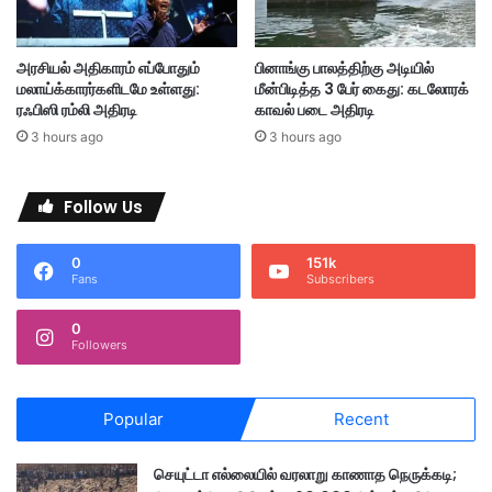
ள்
லா
வ
ம்
ழ
-
அரசியல் அதிகாரம் எப்போதும்
பினாங்கு பாலத்திற்கு அடியில்
ங்
ம
மலாய்க்காரர்களிடமே உள்ளது:
மீன்பிடித்த 3 பேர் கைது: கடலோரக்
கி
லே
ரஃபிஸி ரம்லி அதிரடி
காவல் படை அதிரடி
னா
சி
3 hours ago
3 hours ago
ர்
ய
உ
ய
Follow Us
ர்
க
0
151k
ல்
Fans
Subscribers
வி
அ
0
மை
Followers
ச்
சு
Popular
Recent
செயுட்டா எல்லையில் வரலாறு காணாத நெருக்கடி;