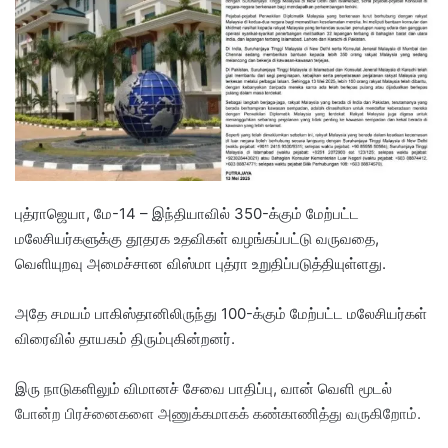
a
n
e
m
a
i
l
புத்ராஜெயா, மே-14 – இந்தியாவில் 350-க்கும் மேற்பட்ட
மலேசியர்களுக்கு தூதரக உதவிகள் வழங்கப்பட்டு வருவதை,
வெளியுறவு அமைச்சான விஸ்மா புத்ரா உறுதிப்படுத்தியுள்ளது.
அதே சமயம் பாகிஸ்தானிலிருந்து 100-க்கும் மேற்பட்ட மலேசியர்கள்
விரைவில் தாயகம் திரும்புகின்றனர்.
இரு நாடுகளிலும் விமானச் சேவை பாதிப்பு, வான் வெளி மூடல்
போன்ற பிரச்னைகளை அணுக்கமாகக் கண்காணித்து வருகிறோம்.