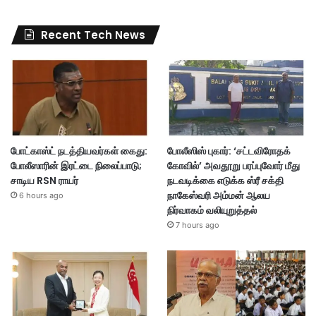
Recent Tech News
போட்காஸ்ட் நடத்தியவர்கள் கைது:
போலீஸிஸ் புகார்: ‘சட்டவிரோதக்
போலீஸாரின் இரட்டை நிலைப்பாடு;
கோவில்’ அவதூறு பரப்புவோர் மீது
சாடிய RSN ராயர்
நடவடிக்கை எடுக்க ஸ்ரீ சக்தி
நாகேஸ்வரி அம்மன் ஆலய
6 hours ago
நிர்வாகம் வலியுறுத்தல்
7 hours ago