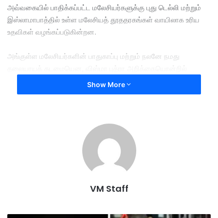
அவ்வகையில் பாதிக்கப்பட்ட மலேசியர்களுக்கு புது டெல்லி மற்றும்
இஸ்லாமாபாத்தில் உள்ள மலேசியத் தூததரகங்கள் வாயிலாக உரிய
உதவிகள் வழங்கப்படுகின்றன.
அங்குள்ள மலேசியர்களின் பாதுகாப்பு மற்றும் நலனே நமது
தலையாயக் கடமையென, விஸ்மா புத்ரா அறிக்கையொன்றில்
கூறியது.
Show More
இந்நிலையில், அவ்விரு நாடுகளின் எல்லைப் பகுதிகளில் வசிக்கும்
மலேசியர்கள், அவசர – அவசியமற்ற பயணங்களை ஒத்தி
வைப்பதோடு, அருகிலுள்ள மலேசியப் பேராளரகங்களில்
பதிந்துகொள்ளுமாறும் அறிவுறுத்தப்படுகின்றனர்.
ஜம்மு – காஷ்மீர் பயங்கரவாதத் தாக்குதலுக்கு பதிலடியாக,
பாகிஸ்தானில் பயங்கரவாதிகள் முகாம்கள் மீது இந்தியா தாக்குதல்
VM Staff
நடத்தியதை அடுத்து தெற்காசியாவில் முன்னதாக பதற்றம் மூண்டது.
பின்னர் இரு நாடுகளும் மாறி மாறி தாக்குதல் நடத்திய 4