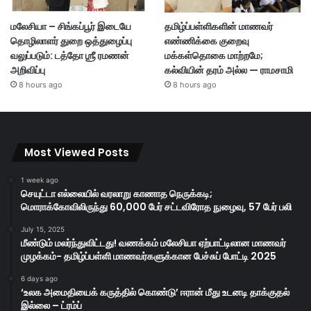
மலேசியா – சிங்கப்பூர் இடையே
தமிழ்ப்பள்ளிகளின் மாணவர்
தொழிலாளர் துறை ஒத்துழைப்பு
எண்ணிக்கை குறைவு
வலுப்படும்: டத்தோ ஶ்ரீ ரமணன்
மக்கள்தொகை மாற்றமே;
அறிவிப்பு
கல்வியின் தரம் அல்ல — ராமசாமி
8 hours ago
8 hours ago
Most Viewed Posts
1 week ago
செயுட்டா எல்லையில் வரலாறு காணாத நெருக்கடி;
மொராக்கோவிலிருந்து 60,000 பேர் சட்டவிரோத நுழைவு, 57 பேர் பலி
July 15, 2025
மீண்டும் மலர்ந்துவிட்டது! வணக்கம் மலேசியா ஏற்பாட்டிலான மாணவர்
முழக்கம்- தமிழ்ப்பள்ளி மாணவர்களுக்கான பேச்சுப் போட்டி 2025
6 days ago
‘உலக அமைதியைக் கருத்தில் கொண்டு’ ஈரான் மீது உடனடி தாக்குதல்
இல்லை – ட்ரம்ப்