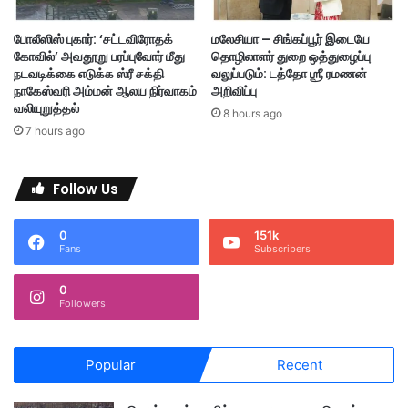
யா
பா
போலீஸிஸ் புகார்: ‘சட்டவிரோதக்
மலேசியா – சிங்கப்பூர் இடையே
டு
கோவில்’ அவதூறு பரப்புவோர் மீது
தொழிலாளர் துறை ஒத்துழைப்பு
ப
நடவடிக்கை எடுக்க ஸ்ரீ சக்தி
வலுப்படும்: டத்தோ ஶ்ரீ ரமணன்
டு
நாகேஸ்வரி அம்மன் ஆலய நிர்வாகம்
அறிவிப்பு
கி
வலியுறுத்தல்
8 hours ago
ற
7 hours ago
து
;
கோ
Follow Us
பி
ந்
0
151k
த்
Fans
Subscribers
சி
ங்
0
த
Followers
க
வ
ல்
Popular
Recent