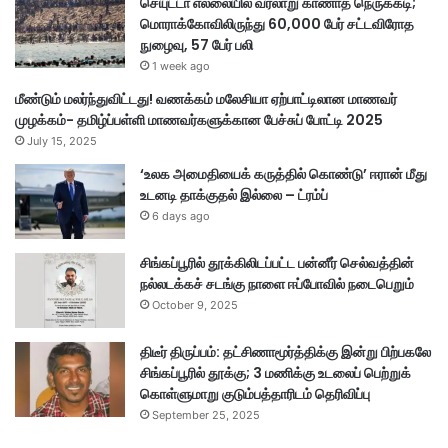
செயுட்டா எல்லையில் வரலாறு காணாத நெருக்கடி;
மொராக்கோவிலிருந்து 60,000 பேர் சட்டவிரோத
நுழைவு, 57 பேர் பலி
1 week ago
மீண்டும் மலர்ந்துவிட்டது! வணக்கம் மலேசியா ஏற்பாட்டிலான மாணவர்
முழக்கம்- தமிழ்ப்பள்ளி மாணவர்களுக்கான பேச்சுப் போட்டி 2025
July 15, 2025
‘உலக அமைதியைக் கருத்தில் கொண்டு’ ஈரான் மீது
உடனடி தாக்குதல் இல்லை – ட்ரம்ப்
6 days ago
சிங்கப்பூரில் தூக்கிலிடப்பட்ட பன்னீர் செல்வத்தின்
நல்லடக்கச் சடங்கு நாளை ஈப்போவில் நடைபெறும்
October 9, 2025
திடீர் திருப்பம்: தட்சிணாமூர்த்திக்கு இன்று பிற்பகலே
சிங்கப்பூரில் தூக்கு; 3 மணிக்கு உடலைப் பெற்றுக்
கொள்ளுமாறு குடும்பத்தாரிடம் தெரிவிப்பு
September 25, 2025