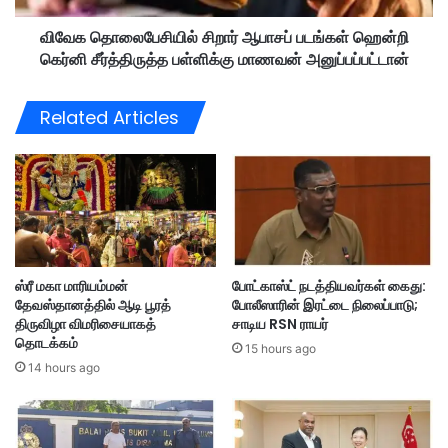
ப்
ல்
பு
விவேக தொலைபேசியில் சிறார் ஆபாசப் படங்கள் ஹென்றி
சி
க
கெர்னி சீர்த்திருத்த பள்ளிக்கு மாணவன் அனுப்பப்பட்டான்
றா
ள்
ர்
’
ஆ
Related Articles
;
பா
சி
ச
ங்
ப்
க
ப
ப்
ட
பூ
ங்
ரி
க
ல்
ள்
ஸ்ரீ மகா மாரியம்மன்
போட்காஸ்ட் நடத்தியவர்கள் கைது:
3
ஹெ
தேவஸ்தானத்தில் ஆடி பூரத்
போலீஸாரின் இரட்டை நிலைப்பாடு;
7
ன்
திருவிழா விமரிசையாகத்
சாடிய RSN ராயர்
வ
றி
தொடக்கம்
ய
15 hours ago
கெ
14 hours ago
து
ர்
ந
னி
ப
சீ
ர்
ர்