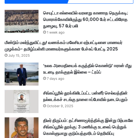
டா
ன்
செயுட்டா எல்லையில் வரலாறு காணாத நெருக்கடி;
மொராக்கோவிலிருந்து 60,000 பேர் சட்டவிரோத
நுழைவு, 57 பேர் பலி
1 week ago
மீண்டும் மலர்ந்துவிட்டது! வணக்கம் மலேசியா ஏற்பாட்டிலான மாணவர்
முழக்கம்- தமிழ்ப்பள்ளி மாணவர்களுக்கான பேச்சுப் போட்டி 2025
July 15, 2025
‘உலக அமைதியைக் கருத்தில் கொண்டு’ ஈரான் மீது
உடனடி தாக்குதல் இல்லை – ட்ரம்ப்
7 days ago
சிங்கப்பூரில் தூக்கிலிடப்பட்ட பன்னீர் செல்வத்தின்
நல்லடக்கச் சடங்கு நாளை ஈப்போவில் நடைபெறும்
October 9, 2025
திடீர் திருப்பம்: தட்சிணாமூர்த்திக்கு இன்று பிற்பகலே
சிங்கப்பூரில் தூக்கு; 3 மணிக்கு உடலைப் பெற்றுக்
கொள்ளுமாறு குடும்பத்தாரிடம் தெரிவிப்பு