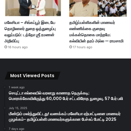
மலேசியா – சிங்கப்பூர் இடையே
தமிழ்ப்பள்ளிகளின் மாணவர்
தொழிலாளர் துறை ஒத்துழைப்பு
எண்ணிக்கை குறைவு
வலுப்படும்: டத்தோ ஶ்ரீ ரமணன்
மக்கள்தொகை மாற்றமே;
அறிவிப்பு
கல்வியின் தரம் அல்ல — ராமசாமி
16 hours ago
17 hours ago
Most Viewed Posts
1 week ago
செயுட்டா எல்லையில் வரலாறு காணாத நெருக்கடி;
மொராக்கோவிலிருந்து 60,000 பேர் சட்டவிரோத நுழைவு, 57 பேர் பலி
July 15, 2025
மீண்டும் மலர்ந்துவிட்டது! வணக்கம் மலேசியா ஏற்பாட்டிலான மாணவர்
முழக்கம்- தமிழ்ப்பள்ளி மாணவர்களுக்கான பேச்சுப் போட்டி 2025
7 days ago