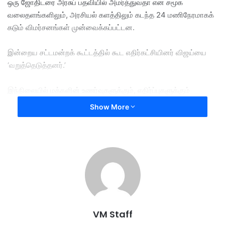
ஒரு ஜோதிடரை அரசுப் பதவியில் அமர்த்துவதா என சமூக
வலைதளங்களிலும், அரசியல் களத்திலும் கடந்த 24 மணிநேரமாகக்
கடும் விமர்சனங்கள் முன்வைக்கப்பட்டன.
இன்றைய சட்டமன்றக் கூட்டத்தில் கூட எதிர்கட்சியினர் விஜய்யை
‘வறுத்தெடுத்தனர்.’
இந்நிலையில் ​மக்களின் உணர்வுகளுக்கும், எதிர்ப்புகளுக்கும்
மதிப்பளிக்கும் வகையில், அந்த நியமன உத்தரவை இரத்துச்
Show More
செய்வதாக முதலமைச்சர் விஜய் தற்போது அதிரடியாக
அறிவித்துள்ளார்.
இதற்கான புதிய அரசாணையைத் தமிழக அரசின் தலைமைச்
செயலாளர் இன்று வெளியிட்டுள்ளார்.
​பகுத்தறிவுப் பாதையில் பயணிக்க வேண்டிய அரசு நிர்வாகத்தில்
இத்தகைய நியமனம் தேவையற்றது என்ற பொது மக்களின்
VM Staff
கருத்துக்குப் பணிந்து, இந்த முடிவை தவெக அரசு எடுத்துள்ளதாகத்