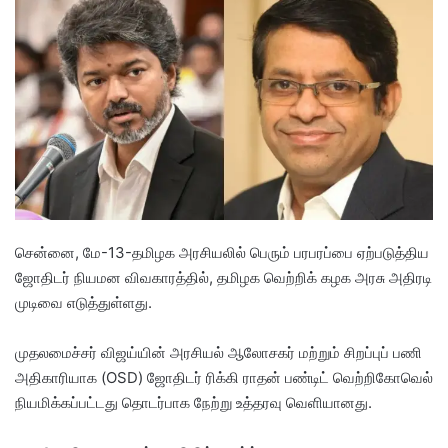
d
a
n
e
m
a
i
l
சென்னை, மே-13-தமிழக அரசியலில் பெரும் பரபரப்பை ஏற்படுத்திய
ஜோதிடர் நியமன விவகாரத்தில், தமிழக வெற்றிக் கழக அரசு அதிரடி
முடிவை எடுத்துள்ளது.
​முதலமைச்சர் விஜய்யின் அரசியல் ஆலோசகர் மற்றும் சிறப்புப் பணி
அதிகாரியாக (OSD) ஜோதிடர் ரிக்கி ராதன் பண்டிட் வெற்றிகோவெல்
நியமிக்கப்பட்டது தொடர்பாக நேற்று உத்தரவு வெளியானது.