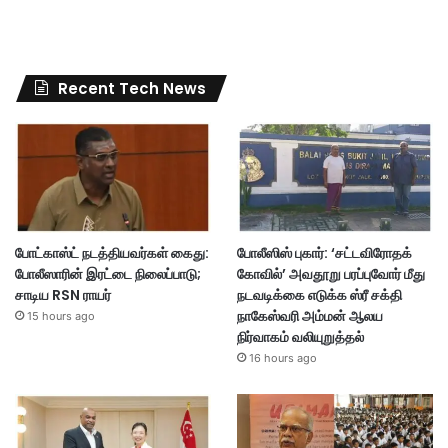
Recent Tech News
போட்காஸ்ட் நடத்தியவர்கள் கைது:
போலீஸிஸ் புகார்: ‘சட்டவிரோதக்
போலீஸாரின் இரட்டை நிலைப்பாடு;
கோவில்’ அவதூறு பரப்புவோர் மீது
சாடிய RSN ராயர்
நடவடிக்கை எடுக்க ஸ்ரீ சக்தி
நாகேஸ்வரி அம்மன் ஆலய
15 hours ago
நிர்வாகம் வலியுறுத்தல்
16 hours ago