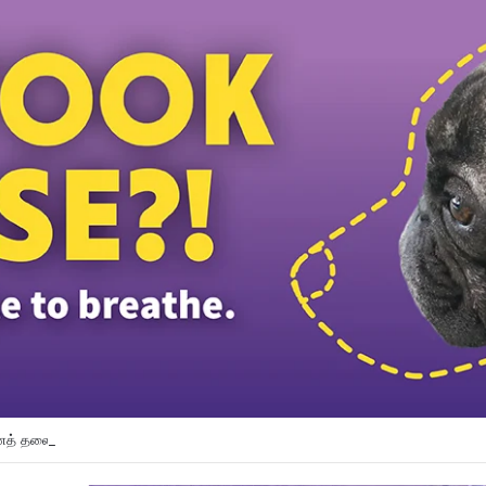
த் தலைவர் பதவியிலிருந்து விலக கோரினார் நூருல் இஸ்ஸா; தற்காலிக ஓய்வு வழங்கி