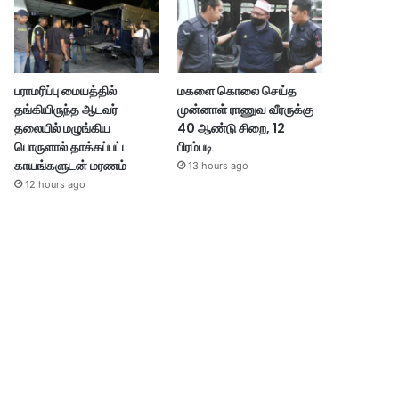
பராமரிப்பு மையத்தில்
மகளை கொலை செய்த
தங்கியிருந்த ஆடவர்
முன்னாள் ராணுவ வீரருக்கு
தலையில் மழுங்கிய
40 ஆண்டு சிறை, 12
பொருளால் தாக்கப்பட்ட
பிரம்படி
காயங்களுடன் மரணம்
13 hours ago
12 hours ago