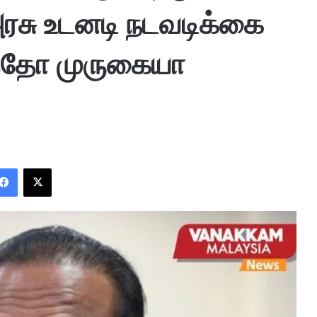
ரசு உடனடி நடவடிக்கை
டத்தோ முருகையா
Facebook
X