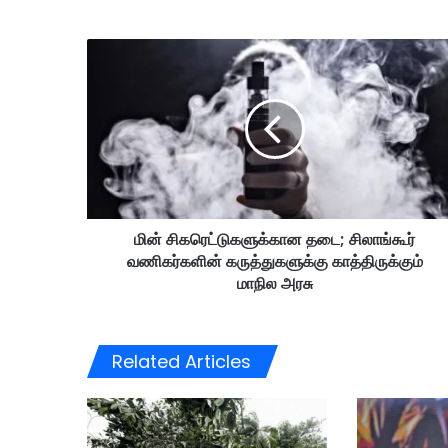
மி
ன்
சி
க
ரெ
ட்
டு
க
ளு
மின் சிகரெட்டுகளுக்கான தடை; சிலாங்கூர்
க்
வணிகர்களின் கருத்துகளுக்கு காத்திருக்கும்
கா
ன
மாநில அரசு
த
டை
;
Related Articles
சி
லா
ங்
கூ