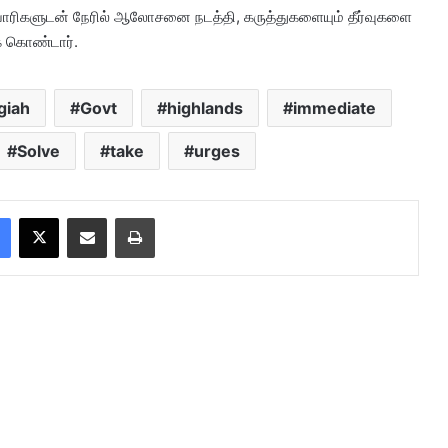
யாபாரிகளுடன் நேரில் ஆலோசனை நடத்தி, கருத்துகளையும் தீர்வுகளை
் கொண்டார்.
giah
Govt
highlands
immediate
Solve
take
urges
Facebook
X
Share via Email
Print