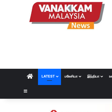
HOME
LATEST
மலேசியா
இந்தியா
உ
Sidebar