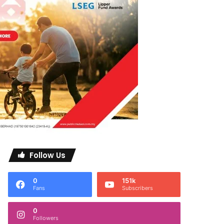
Follow Us
0
151k
Fans
Subscribers
0
Followers