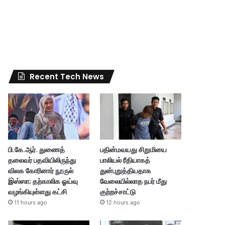
Recent Tech News
பி.கே.ஆர். துணைத்
பதின்மவயது சிறுமியை
தலைவர் பதவியிலிருந்து
பாலியல் ரீதியாகத்
விலக கோரினார் நூருல்
துன்புறுத்தியதாக
இஸ்ஸா; தற்காலிக ஓய்வு
வேலையில்லாத நபர் மீது
வழங்கியுள்ளது கட்சி
குற்றச்சாட்டு
11 hours ago
12 hours ago