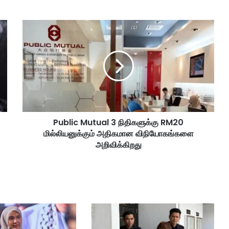
P
u
b
l
i
c
M
u
t
Public Mutual 3 நிதிகளுக்கு RM20
u
மில்லியனுக்கும் அதிகமான விநியோகங்களை
a
l
அறிவிக்கிறது
3
நி
தி
க
ளு
க்
கு