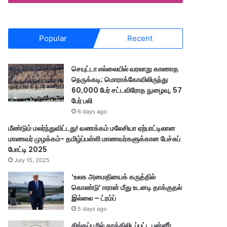
Popular
Recent
செயுட்டா எல்லையில் வரலாறு காணாத
நெருக்கடி; மொராக்கோவிலிருந்து
60,000 பேர் சட்டவிரோத நுழைவு, 57
பேர் பலி
6 days ago
மீண்டும் மலர்ந்துவிட்டது! வணக்கம் மலேசியா ஏற்பாட்டிலான
மாணவர் முழக்கம்- தமிழ்ப்பள்ளி மாணவர்களுக்கான பேச்சுப்
போட்டி 2025
July 15, 2025
‘உலக அமைதியைக் கருத்தில்
கொண்டு’ ஈரான் மீது உடனடி தாக்குதல்
இல்லை – ட்ரம்ப்
5 days ago
சிங்கப்பூரில் தூக்கிலிடப்பட்ட பன்னீர்