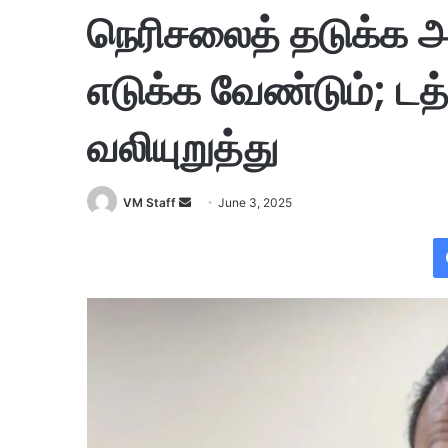
நெரிசலைத் தடுக்க அ
எடுக்க வேண்டும்; 
வலியுறுத்து
VM Staff
S
June 3, 2025
e
n
d
a
n
e
m
a
i
l