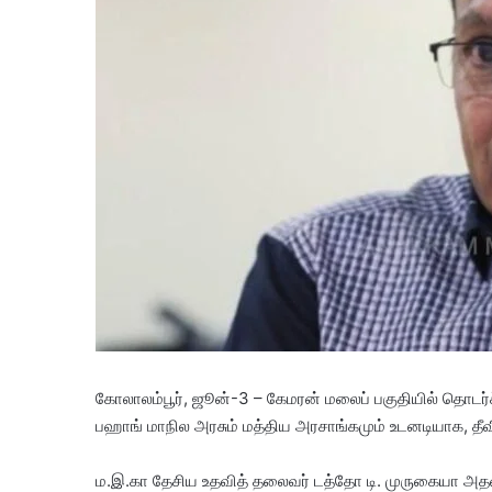
கோலாலம்பூர், ஜூன்-3 – கேமரன் மலைப் பகுதியில் தொடர
பஹாங் மாநில அரசும் மத்திய அரசாங்கமும் உடனடியாக, தீவ
ம.இ.கா தேசிய உதவித் தலைவர் டத்தோ டி. முருகையா அதனை