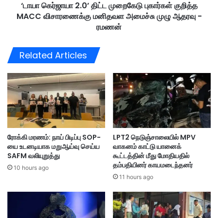
ந்
‘டாயா கெர்ஜாயா 2.0’ திட்ட முறைகேடு புகார்கள் குறித்த
0
த
MACC விசாரணைக்கு மனிதவள அமைச்சு முழு ஆதரவு -
’
ர
தி
ரமணன்
வு
ட்
:
ட
Related Articles
இ
மு
சை
றை
க்
கே
க
டு
ல்
பு
வி
கா
ஆ
ர்
சி
க
ரோக்கி மரணம்: நாய் பிடிப்பு SOP-
LPT2 நெடுஞ்சாலையில் MPV
ரி
ள்
யை உடனடியாக மறுஆய்வு செய்ய
வாகனம் காட்டு யானைக்
ய
கு
SAFM வலியுறுத்து
கூட்டத்தின் மீது மோதியதில்
ர்
றி
தம்பதியினர் காயமடைந்தனர்
மீ
10 hours ago
த்
11 hours ago
து
த
கு
M
ற்
A
ற
C