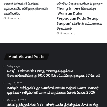
சரவாக்கில் பள்ளி ஆசிரியர்
மலேசிய அருங்காட்சியகத் துறை–
கழிவறையில் உயிரிழந்த நிலையில்
Thong Empire இணைந்து
கண்டெடுப்பு
‘Warisan Dalam
Perpaduan Pada Setiap
11 hours ago
Suapan’ உத்திசார் கூட்டாண்மை
தொடக்கம்
11 hours ago
Most Viewed Posts
5 days ago
செயுட்டா எல்லையில் வரலாறு காணாத நெருக்கடி;
மொராக்கோவிலிருந்து 60,000 பேர் சட்டவிரோத நுழைவு, 57 பேர் பலி
July 15, 2025
மீண்டும் மலர்ந்துவிட்டது! வணக்கம் மலேசியா ஏற்பாட்டிலான மாணவர்
முழக்கம்- தமிழ்ப்பள்ளி மாணவர்களுக்கான பேச்சுப் போட்டி 2025
October 9, 2025
சிங்கப்பூரில் தூக்கிலிடப்பட்ட பன்னீர் செல்வத்தின் நல்லடக்கச் சடங்கு