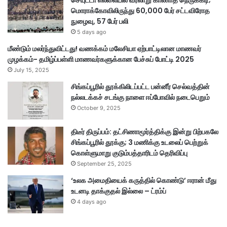
செயுட்டா எல்லையில் வரலாறு காணாத நெருக்கடி;
-
மொராக்கோவிலிருந்து 60,000 பேர் சட்டவிரோத
ர
நுழைவு, 57 பேர் பலி
ம
5 days ago
ண
மீண்டும் மலர்ந்துவிட்டது! வணக்கம் மலேசியா ஏற்பாட்டிலான மாணவர்
ன்
முழக்கம்- தமிழ்ப்பள்ளி மாணவர்களுக்கான பேச்சுப் போட்டி 2025
July 15, 2025
சிங்கப்பூரில் தூக்கிலிடப்பட்ட பன்னீர் செல்வத்தின்
நல்லடக்கச் சடங்கு நாளை ஈப்போவில் நடைபெறும்
October 9, 2025
திடீர் திருப்பம்: தட்சிணாமூர்த்திக்கு இன்று பிற்பகலே
சிங்கப்பூரில் தூக்கு; 3 மணிக்கு உடலைப் பெற்றுக்
கொள்ளுமாறு குடும்பத்தாரிடம் தெரிவிப்பு
September 25, 2025
‘உலக அமைதியைக் கருத்தில் கொண்டு’ ஈரான் மீது
உடனடி தாக்குதல் இல்லை – ட்ரம்ப்
4 days ago