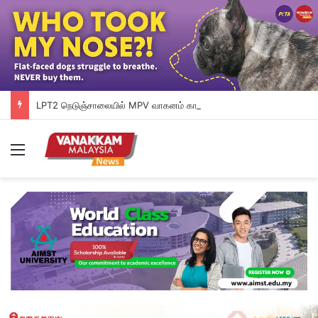
LPT2 நெடுஞ்சாலையில் MPV வாகனம் காட்டு யானைக் கூட்டத்தின் மீது மோதியதில் தம்பதியினர் காயமடைந்தனர்
Menu