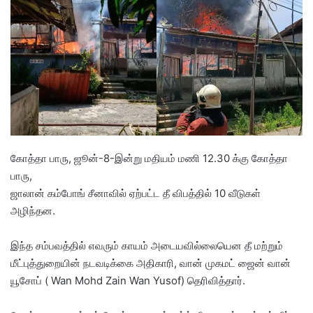
a
n
e
m
a
i
l
கோத்தா பாரு, ஜூன்-8-இன்று மதியம் மணி 12.30 க்கு கோத்தா
பாரு,
ஜாலான் கம்போங் சீனாவில் ஏற்பட்ட தீ விபத்தில் 10 வீடுகள்
அழிந்தன.
இந்த சம்பவத்தில் எவரும் காயம் அடையவில்லையென தீ மற்றும்
மீட்புத்துறையின் நடவடிக்கை அதிகாரி, வான் முகமட் ஜைன் வான்
யூசோப் ( Wan Mohd Zain Wan Yusof) தெரிவித்தார்.