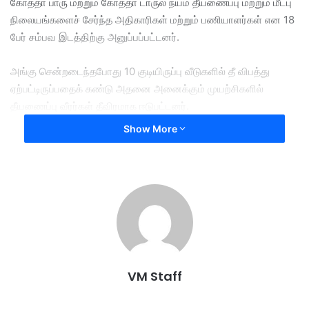
கோத்தா பாரு மற்றும் கோத்தா டாருல் நய்ம் தீயணைப்பு மற்றும் மீட்பு
நிலையங்களைச் சேர்ந்த அதிகாரிகள் மற்றும் பணியாளர்கள் என 18
பேர் சம்பவ இடத்திற்கு அனுப்பப்பட்டனர்.
அங்கு சென்றடைந்தபோது ​​10 குடியிருப்பு வீடுகளில் தீ விபத்து
ஏற்பட்டிருப்பதைக் கண்டு அதனை அனைக்கும் முயற்சிகளில்
தீயணைப்பு வீரர்கள் தீவிரமாக ஈடுபட்டனர்.
Show More
இந்த பேரிடருக்கான காரணம் மற்றும் இழப்பு குறித்து விசாரணை
மேற்கொள்ளப்பட்டு வருவதாக வான் முகமட் ஜைன் கூறினார்.
10 houses
by fire
destroyed
Kampung Cina
Kota Bharu
VM Staff