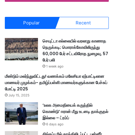
Popular
Recent
செயுட்டா எல்லையில் வரலாறு காணாத
நெருக்கடி; மொராக்கோவிலிருந்து
60,000 பேர் சட்டவிரோத நுழைவு, 57
பேர் பலி
1 week ago
மீண்டும் மலர்ந்துவிட்டது! வணக்கம் மலேசியா ஏற்பாட்டிலான
மாணவர் முழக்கம்- தமிழ்ப்பள்ளி மாணவர்களுக்கான பேச்சுப்
போட்டி 2025
July 15, 2025
‘உலக அமைதியைக் கருத்தில்
கொண்டு’ ஈரான் மீது உடனடி தாக்குதல்
இல்லை – ட்ரம்ப்
6 days ago
சிங்கப்பூரில் தூக்கிலிடப்பட்ட பன்னீர்