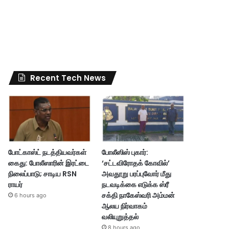
Recent Tech News
போட்காஸ்ட் நடத்தியவர்கள்
போலீஸிஸ் புகார்:
கைது: போலீஸாரின் இரட்டை
‘சட்டவிரோதக் கோவில்’
நிலைப்பாடு; சாடிய RSN
அவதூறு பரப்புவோர் மீது
ராயர்
நடவடிக்கை எடுக்க ஸ்ரீ
சக்தி நாகேஸ்வரி அம்மன்
6 hours ago
ஆலய நிர்வாகம்
வலியுறுத்தல்
8 hours ago