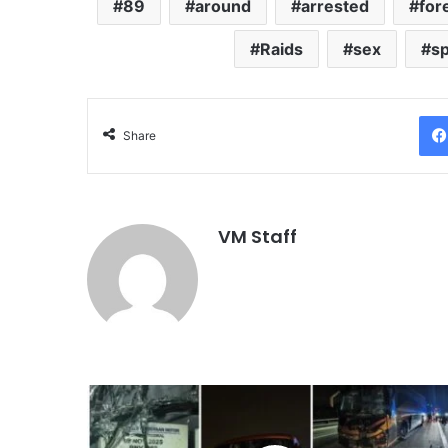
89
around
arrested
for
Raids
sex
s
Share
VM Staff
ரெ
ம்
பா