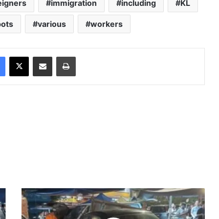
eigners
immigration
including
KL
pots
various
workers
Facebook
X
Share via Email
Print
வ
ய
தா