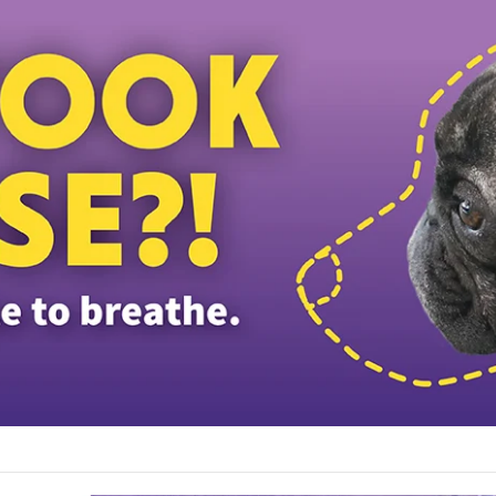
டத்தியவர்கள் கைது: போலீஸாரின் இரட்டை நிலைப்பாடு; சாடிய RSN ராயர்