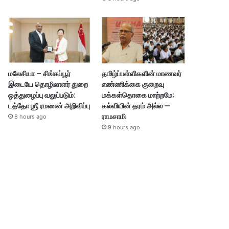
மலேசியா – சிங்கப்பூர்
தமிழ்ப்பள்ளிகளின் மாணவர்
இடையே தொழிலாளர் துறை
எண்ணிக்கை குறைவு
ஒத்துழைப்பு வலுப்படும்:
மக்கள்தொகை மாற்றமே;
டத்தோ ஶ்ரீ ரமணன் அறிவிப்பு
கல்வியின் தரம் அல்ல —
ராமசாமி
8 hours ago
9 hours ago