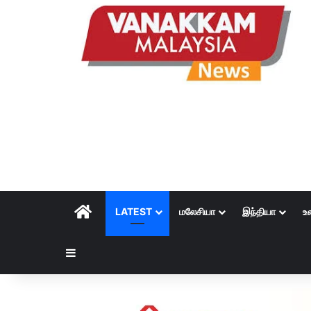
HOME
LATEST
மலேசியா
இந்தியா
உ
Sidebar