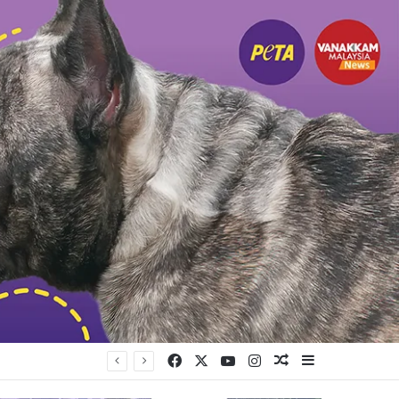
Facebook
X
YouTube
Instagram
Random Article
Sidebar