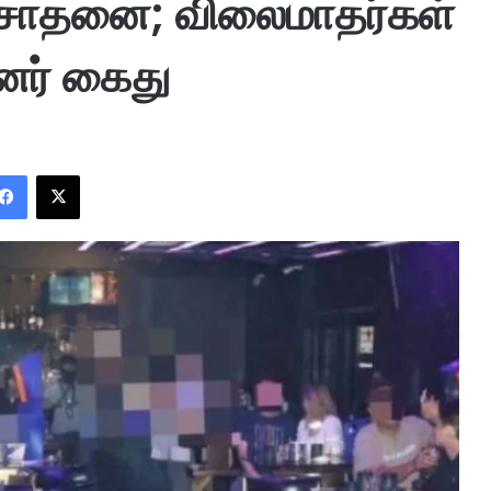
 சோதனை; விலைமாதர்கள்
ினர் கைது
Facebook
X