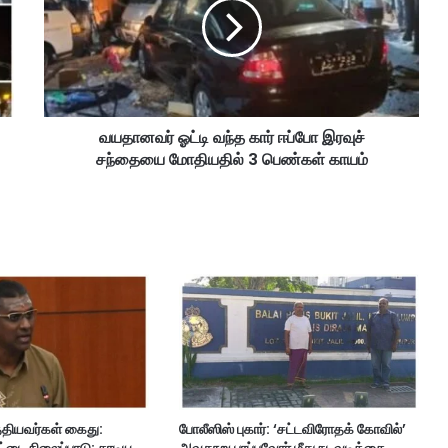
ன
வ
ர்
ஓ
ட்
டி
வயதானவர் ஓட்டி வந்த கார் ஈப்போ இரவுச்
வ
சந்தையை மோதியதில் 3 பெண்கள் காயம்
ந்
த
கா
ர்
ஈ
ப்
போ
இ
ர
வு
ச்
ச
ந்
்தியவர்கள் கைது:
போலீஸிஸ் புகார்: ‘சட்டவிரோதக் கோவில்’
தை
்டை நிலைப்பாடு; சாடிய
அவதூறு பரப்புவோர் மீது நடவடிக்கை