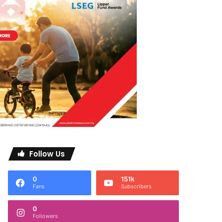
Follow Us
0
151k
Fans
Subscribers
0
Followers