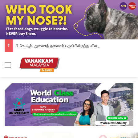
பி.கே.ஆர். துணைத் தலைவர் பதவியிலிருந்து விலக கோரினார் நூருல் இஸ்ஸா; தற்காலிக ஓய்வு வழங்கியுள்ளது கட்சி
Menu