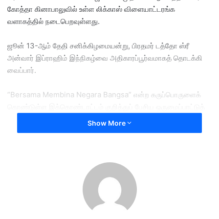
கோத்தா கினாபாலுவில் உள்ள லிக்காஸ் விளையாட்டரங்க
வளாகத்தில் நடைபெறவுள்ளது.
ஜூன் 13-ஆம் தேதி சனிக்கிழமையன்று, பிரதமர் டத்தோ ஸ்ரீ
அன்வார் இப்ராஹிம் இந்நிகழ்வை அதிகாரப்பூர்வமாகத் தொடக்கி
வைப்பார்.
​”Bersama Membina Negara Bangsa” என்ற கருப்பொருளைக்
கொண்டுள்ள இக்கொண்டாட்டம் குறித்துப் பேசிய ஒருமைப்பாட்டுத்
துறை அமைச்சர் டத்தோ ஏரன் அகோ டகாங், நாட்டின்
Show More
பன்முகத்தன்மை மற்றும் ஒற்றுமையை அடிமட்ட நிலையிலிருந்து
வலுப்படுத்துவதற்கு இதுவொரு முக்கிய தளமாக அமையும் எனக்
குறிப்பிட்டார்.
​4 நாட்கள் நடைபெறும் இவ்விழாவில் 50-க்கும் மேற்பட்ட
சுவாரசியமான நடவடிக்கைகள் ஏற்பாடு செய்யப்பட்டுள்ளன.
கடசான், மூருட், செட்டி, போர்த்துகீசியம் உள்ளிட்ட 15 பழங்குடி மற்றும்