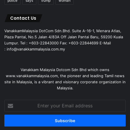
police
says
trump
woman
Contact Us
VanakkamMalaysia DotCom Sdn.Bhd. Suite A-16-1, Menara Atlas,
Plaza Pantai, No.5 Jalan 4/83A Off Jalan Pantai Baru, 59200 Kuala
Lumpur. Tel : +603-22843000 Fax: +603-22844699 E-Mail
: info@vanakkammalaysia.com.my
Vanakkam Malaysia Dotcom Sdn Bhd which owns
www.vanakkammalaysia.com, the pioneer and leading Tamil news
site in Malaysia, is a vibrant and visionary corporate organization in
Malaysia.
Enter
your
Email
address