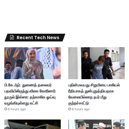
Recent Tech News
பி.கே.ஆர். துணைத் தலைவர்
பதின்மவயது சிறுமியை பாலியல்
பதவியிலிருந்து விலக கோரினார்
ரீதியாகத் துன்புறுத்தியதாக
நூருல் இஸ்ஸா; தற்காலிக ஓய்வு
வேலையில்லாத நபர் மீது
வழங்கியுள்ளது கட்சி
குற்றச்சாட்டு
6 hours ago
8 hours ago