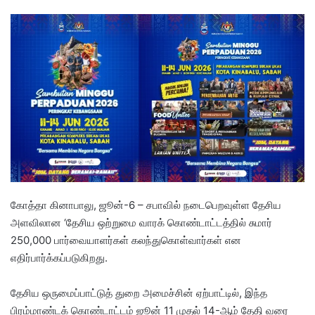
e
n
d
a
n
e
m
a
i
l
கோத்தா கினாபாலு, ஜூன்-6 – சபாவில் நடைபெறவுள்ள தேசிய
அளவிலான ‘தேசிய ஒற்றுமை வாரக் கொண்டாட்டத்தில் சுமார்
250,000 பார்வையாளர்கள் கலந்துகொள்வார்கள் என
எதிர்பார்க்கப்படுகிறது.
​தேசிய ஒருமைப்பாட்டுத் துறை அமைச்சின் ஏற்பாட்டில், இந்த
பிரம்மாண்டக் கொண்டாட்டம் ஜூன் 11 முதல் 14-ஆம் தேதி வரை