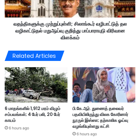
த
க்
மா
கு
ண
மு
வ
வதந்திகளுக்கு முற்றுப்புள்ளி; சிலாங்கூர் வழிபாட்டுத் தல
ற்
ர்
வழிகாட்டுதல் மறுஆய்வு குறித்து பாப்பாராயுடு விரிவான
று
க
ப்
விளக்கம்
ளு
பு
க்
ள்
Related Articles
கு
ளி
R
;
M
சி
3
லா
6
ங்
,
கூ
5
ர்
5
வ
6 மாதங்களில் 1,912 மரம் விழும்
பி.கே.ஆர். துணைத் தலைவர்
0
ழி
சம்பவங்கள்; 4 பேர் பலி, 20 பேர்
பதவியிலிருந்து விலக கோரினார்
க
பா
காயம்
நூருல் இஸ்ஸா; தற்காலிக ஓய்வு
ல்
ட்
வழங்கியுள்ளது கட்சி
வி
6 hours ago
டு
6 hours ago
ஊ
த்