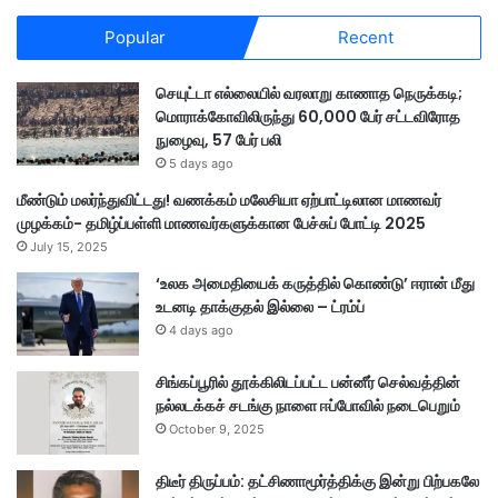
யு
Popular
Recent
டு
வி
ரி
செயுட்டா எல்லையில் வரலாறு காணாத நெருக்கடி;
வா
மொராக்கோவிலிருந்து 60,000 பேர் சட்டவிரோத
ன
நுழைவு, 57 பேர் பலி
வி
5 days ago
ள
மீண்டும் மலர்ந்துவிட்டது! வணக்கம் மலேசியா ஏற்பாட்டிலான மாணவர்
க்
முழக்கம்- தமிழ்ப்பள்ளி மாணவர்களுக்கான பேச்சுப் போட்டி 2025
க
July 15, 2025
ம்
‘உலக அமைதியைக் கருத்தில் கொண்டு’ ஈரான் மீது
உடனடி தாக்குதல் இல்லை – ட்ரம்ப்
4 days ago
சிங்கப்பூரில் தூக்கிலிடப்பட்ட பன்னீர் செல்வத்தின்
நல்லடக்கச் சடங்கு நாளை ஈப்போவில் நடைபெறும்
October 9, 2025
திடீர் திருப்பம்: தட்சிணாமூர்த்திக்கு இன்று பிற்பகலே