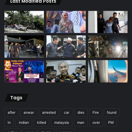
Last Modified Posts
Tags
after
anwar
arrested
car
dies
Fire
found
in
indian
killed
malaysia
man
over
PM