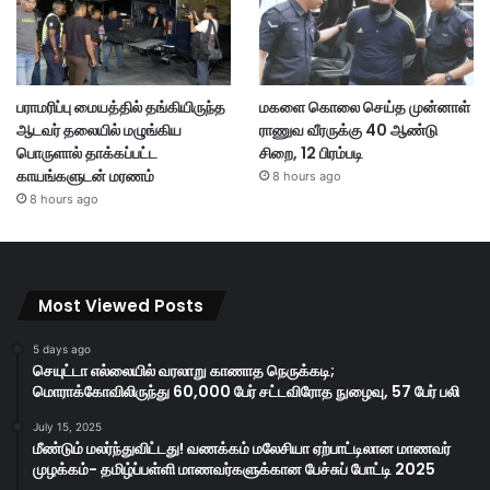
பராமரிப்பு மையத்தில் தங்கியிருந்த
மகளை கொலை செய்த முன்னாள்
ஆடவர் தலையில் மழுங்கிய
ராணுவ வீரருக்கு 40 ஆண்டு
பொருளால் தாக்கப்பட்ட
சிறை, 12 பிரம்படி
காயங்களுடன் மரணம்
8 hours ago
8 hours ago
Most Viewed Posts
5 days ago
செயுட்டா எல்லையில் வரலாறு காணாத நெருக்கடி;
மொராக்கோவிலிருந்து 60,000 பேர் சட்டவிரோத நுழைவு, 57 பேர் பலி
July 15, 2025
மீண்டும் மலர்ந்துவிட்டது! வணக்கம் மலேசியா ஏற்பாட்டிலான மாணவர்
முழக்கம்- தமிழ்ப்பள்ளி மாணவர்களுக்கான பேச்சுப் போட்டி 2025