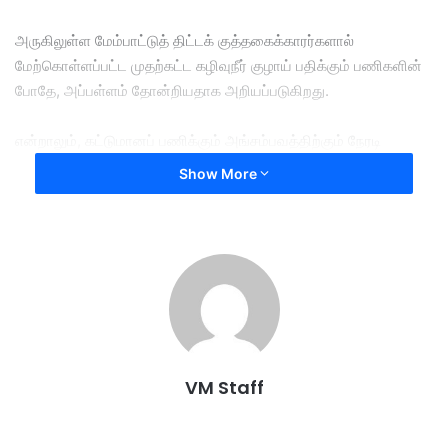
அருகிலுள்ள மேம்பாட்டுத் திட்டக் குத்தகைக்காரர்களால்
மேற்கொள்ளப்பட்ட முதற்கட்ட கழிவுநீர் குழாய் பதிக்கும் பணிகளின்
போதே, அப்பள்ளம் தோன்றியதாக அறியப்படுகிறது.
என்றாலும், கட்டுமானப் பணிக்கும் அங்சம்பவத்திற்கும் நேரடி
தொடர்பு உள்ளதா என்பது இன்னும் தெரியவில்லை.
Show More
முதலில் அது சிறியதாகத் தான் இருந்தது; பின்னர் பள்ளம்
அகலமானதால் சாலைகளை மூட வேண்டிய நிலை ஏற்பட்டது.
இதனால் அப்பகுதியில் போக்குவரத்து நெரிசல் மோசமாகியுள்ளது;
பள்ளம் எப்போது மூடப்படும் என்றும் சரியாகத் தெரியவில்லை என
குடியிருப்பாளர்கள் கூறினர்.
VM Staff
இவ்வேளையில் DBKL, மேம்பாட்டாளர் மற்றும்
குடியிருப்பாளர்களுடன் நடத்தப்பட்ட சந்திப்பில், பாதுகாப்புக் கருதி
அந்த குறுக்குச் சந்தை தொடர்ந்து மூடி வைப்பதென