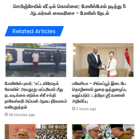
த
செமிஞ்சேவில் வீட்டில் கொள்ளை; போலீஸ்போல் நடித்து 5
ல்
Cheras
closed
concern
னை
ஆடவர்கள் கைவரிசை - போலிஸ் தேடல்
கொ
யி
ள்
Residents
Roads
several
ல்
ளை
Related Articles
“
;
Sinkhole
Taman Pertama
A
போ
-
லீ
“
ஸ்
தே
போ
ர்
ல்
ச்
ந
சி
டி
போலீஸிஸ் புகார்: ‘சட்டவிரோதக்
மலேசியா – சிங்கப்பூர் இடையே
வி
த்
கோவில்’ அவதூறு பரப்புவோர் மீது
தொழிலாளர் துறை ஒத்துழைப்பு
டு
து
நடவடிக்கை எடுக்க ஸ்ரீ சக்தி
வலுப்படும்: டத்தோ ஶ்ரீ ரமணன்
ப
5
நாகேஸ்வரி அம்மன் ஆலய நிர்வாகம்
அறிவிப்பு
டு
ஆ
வலியுறுத்தல்
2 hours ago
வ
ட
58 minutes ago
தா
வ
?
ர்
ம
க
று
ள்