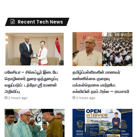
Recent Tech News
மலேசியா – சிங்கப்பூர் இடையே
தமிழ்ப்பள்ளிகளின் மாணவர்
தொழிலாளர் துறை ஒத்துழைப்பு
எண்ணிக்கை குறைவு
வலுப்படும்: டத்தோ ஶ்ரீ ரமணன்
மக்கள்தொகை மாற்றமே;
அறிவிப்பு
கல்வியின் தரம் அல்ல — ராமசாமி
2 hours ago
2 hours ago