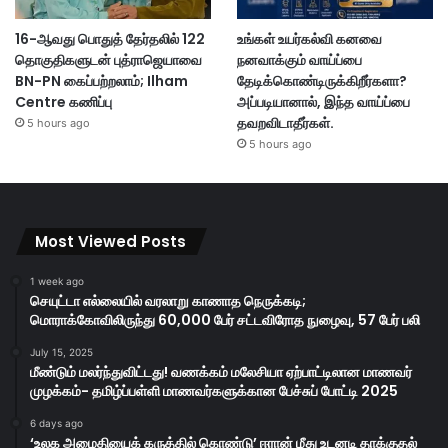
16-ஆவது பொதுத் தேர்தலில் 122
உங்கள் உயர்கல்வி கனவை
தொகுதிகளுடன் புத்ராஜெயாவை
நனவாக்கும் வாய்ப்பை
BN-PN கைப்பற்றலாம்; Ilham
தேடிக்கொண்டிருக்கிறீர்களா?
Centre கணிப்பு
அப்படியானால், இந்த வாய்ப்பை
தவறவிடாதீர்கள்.
5 hours ago
5 hours ago
Most Viewed Posts
1 week ago
செயுட்டா எல்லையில் வரலாறு காணாத நெருக்கடி;
மொராக்கோவிலிருந்து 60,000 பேர் சட்டவிரோத நுழைவு, 57 பேர் பலி
July 15, 2025
மீண்டும் மலர்ந்துவிட்டது! வணக்கம் மலேசியா ஏற்பாட்டிலான மாணவர்
முழக்கம்- தமிழ்ப்பள்ளி மாணவர்களுக்கான பேச்சுப் போட்டி 2025
6 days ago
‘உலக அமைதியைக் கருத்தில் கொண்டு’ ஈரான் மீது உடனடி தாக்குதல்