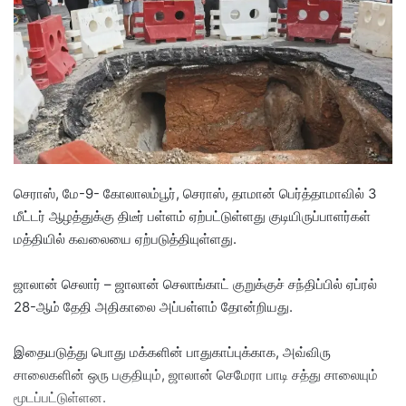
a
n
e
m
a
i
l
செராஸ், மே-9- கோலாலம்பூர், செராஸ், தாமான் பெர்த்தாமாவில் 3
மீட்டர் ஆழத்துக்கு திடீர் பள்ளம் ஏற்பட்டுள்ளது குடியிருப்பாளர்கள்
மத்தியில் கவலையை ஏற்படுத்தியுள்ளது.
ஜாலான் செலார் – ஜாலான் செலாங்காட் குறுக்குச் சந்திப்பில் ஏப்ரல்
28-ஆம் தேதி அதிகாலை அப்பள்ளம் தோன்றியது.
இதையடுத்து பொது மக்களின் பாதுகாப்புக்காக, அவ்விரு
சாலைகளின் ஒரு பகுதியும், ஜாலான் செமேரா பாடி சத்து சாலையும்
மூடப்பட்டுள்ளன.