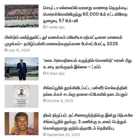
க
டி
செயுட்டா எல்லையில் வரலாறு காணாத நெருக்கடி;
த
மொராக்கோவிலிருந்து 60,000 பேர் சட்டவிரோத
ம்
நுழைவு, 57 பேர் பலி
1 week ago
மீண்டும் மலர்ந்துவிட்டது! வணக்கம் மலேசியா ஏற்பாட்டிலான மாணவர்
முழக்கம்- தமிழ்ப்பள்ளி மாணவர்களுக்கான பேச்சுப் போட்டி 2025
July 15, 2025
‘உலக அமைதியைக் கருத்தில் கொண்டு’ ஈரான் மீது
உடனடி தாக்குதல் இல்லை – ட்ரம்ப்
6 days ago
சிங்கப்பூரில் தூக்கிலிடப்பட்ட பன்னீர் செல்வத்தின்
நல்லடக்கச் சடங்கு நாளை ஈப்போவில் நடைபெறும்
October 9, 2025
திடீர் திருப்பம்: தட்சிணாமூர்த்திக்கு இன்று பிற்பகலே
சிங்கப்பூரில் தூக்கு; 3 மணிக்கு உடலைப் பெற்றுக்
கொள்ளுமாறு குடும்பத்தாரிடம் தெரிவிப்பு
September 25, 2025